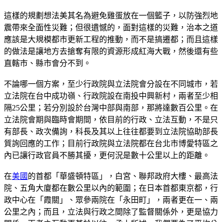
這樣的規劃想法美其名為避免雞蛋放在一個籃子，以防強烈地
震帶來全面性災難；但很遺憾的，面對這樣的災難，治本之道
應該是大規模都市更新工程的推動，而不是搞遷都；而且這樣
的做法是讓地方去搶奪有限的資源形成紅海大戰，然後還有些
直轄市、縣市會分不到。
不論哪一個方案，至少行政院與立法院會分設在不同城市，若
立法院在台中成功嶺、行政院設在南投中興新村，兩者至少相
隔25公里；若分別設於台灣中部與南部，那將達數百公里。在
立法院會期與臨時會期間，依目前的行政、立法互動，不是只
有部長、政次備詢，科長及其以上往往都要到立法院協助部長
質詢回應的工作；目前行政院與立法院都在台北市博愛特區之
內已讓行政官員不勝其擾，更何況是數十公里以上的距離。
在
美國
的首都「華盛頓特區」，白宮、聯邦政府大樓、最高法
院、五角大廈都在數公里以內的範圍；在日本首都東京都，行
政中心在「霞關」、眾參兩院在「永田町」，兩者更在一、兩
公里之內；而且，立法與行政之間除了監督關係外，更是協力