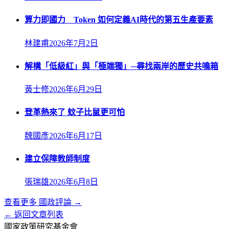
算力即國力 Token 如何定義AI時代的第五生產要素
林建甫
2026年7月2日
解構「低級紅」與「極端獨」─尋找兩岸的歷史共鳴箱
黃士修
2026年6月29日
登革熱來了 蚊子比鼠更可怕
魏國彥
2026年6月17日
建立保障教師制度
張瑞雄
2026年6月8日
查看更多
國政評論
→
← 返回文章列表
國家政策研究基金會