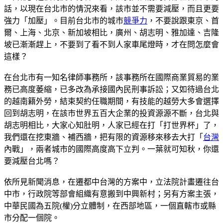
話，以現在台北市的情況來看，該市並不需要減壓，而且更要
強力「加壓」。目前台北市的城市
競爭力
，不要說跟東京、首
爾、上海、北京、新加坡相比，廣州、胡志明、雅加達、吉隆
坡已漸漸趕上，不要到了看不到人家車尾燈時，才在問怎麼會
這樣？
在台北市有一知名律師事務所，該事務所在國際商業貿易的業
務已高度萎縮，已多改為承接國內民刑事訴訟；又如待過台北
的越南籍外勞，結束契約任職期間，有技能的越勞大多會選擇
回到胡志明，在該市世界五百大企業的投資源源不斷，台北與
胡志明相比，大家心知肚明，人家已經在打「打世界杯」了，
我們還在挖東牆、補西牆，把有限的資源移來移去大打「
台灣
內戰」，兩者城市的國際高度高下立判。一葉就可知秋，你還
要減壓台北嗎？
依所見新聞消息，在遷都中台灣的方案中，立法院計畫遷往台
中市，行政院等部會組織有意搬到中興新村；另有方案主張，
中華民國為五院(權)分立體制，在西部地區，一個直轄市或縣
市分配一個院。