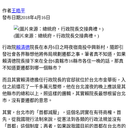
作者
王皓平
發布日期
2018年4月16日
(圖片來源：總統府，行政院長交接典禮。)
行政院
賴清德
院長在本月6日之時夜宿南投中興新村，隨即引
發社會各界聯想他將佈局規劃遷都之事。筆者真不知道，如果
賴清德院長接下來在全台6直轄市16縣市各住一晚的話，那真
不知道要遷都到哪一個縣市？
而且其實賴清德擔任行政院長的官邸就位於台北市金華街，入
住之前還花了一千多萬元整修，他在台北渡夜的晚上應該是其
他縣市的總和以上，照這樣的邏輯，其實賴院長最想根留台北
市，沒有要遷都的意思。
其實，台北市的「首都減壓」，這個名詞實在有待商榷。首
先，從我國現行法制來說，從憲法到各類的行政法規並沒有
「首都」這個制度；再者，如果說我國目前的首都在台北市的