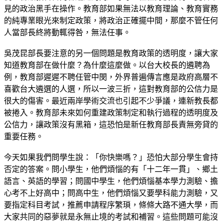
見的政治黑手在操作。教育部如果無法以教育理論、教育實務
的純專業眼光來制定政策，將政治正確擺中間，那麼不管任何
人當部長終將動輒得咎，無法任事。
吳茂昆部長要注意的另一個問題是教育政策的透明度，讓大家
知道教育部在做什麼？為什麼這麼做。以台大校長的遴聘為
例，教育部遲遲不聘任管中閔，外界普遍傳言應是政府高層不
喜歡台大遴選的人選，所以一波三折，這對教育部的公信力是
很大的傷害。最近兩岸學術交流也引起不少爭議，連新教長都
被捲入。教育部未來如何重建政策制定和執行過程的透明度及
公信力，讓政策沒有黑箱，這恐怕是新任教育部長責無旁貸的
重要任務。
今天如果我們問學生說：「你快樂嗎？」恐怕大部分學生會持
否定的答案。問小學生，他們煩惱的有「十二年一貫」、鄉土
語言、英語的學習；問國中學生，他們煩惱基本學力測驗、擔
心考不上好高中；問高中生，他們煩惱又要學科能力測驗，又
要指定科目考試，推薦申請程序繁瑣，條條大路不通大學，而
大家共同的惡夢就是永無止境的考試和補習。這些問題可能沒