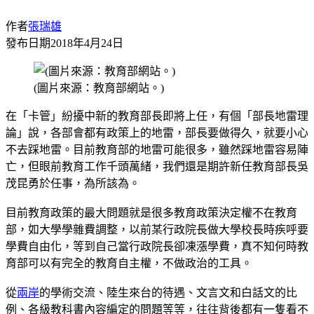
作者
張瑞雄
發布日期
2018年4月24日
(圖片來源：教育部網站。)
在「卡管」紛擾中新的教育部長即將上任，有個「部長地雷理
論」說，各部會都有政策上的地雷，部長要做得久，就要小心
不去踩地雷。目前教育部的地雷可能很多，雖然踩地雷容易陣
亡，但眼前教育工作千頭萬緒，我們還是期許新任教育部長吳
茂昆勇於任事，為所該為。
目前教育政策的最大問題就是很多教育政策決定權不在教育
部，如大學學雜費調整，以前某行政院長做大學校長時疾呼要
學費自由化，等到自己當行政院長卻凍漲學費，真不知何時教
育部可以有完全的教育自主權，不做政治的工具。
從
兩岸
的學術交流、陸生來台的待遇、文言文和白話文的比
例、各級教科書內容編定的問題等等，往往背後都有一隻看不