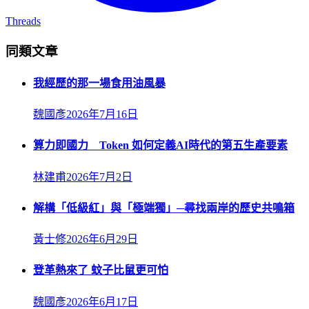
Threads
同類文章
我經歷的那一場食用油風暴
魏國彥
2026年7月16日
算力即國力 Token 如何定義AI時代的第五生產要素
林建甫
2026年7月2日
解構「低級紅」與「極端獨」─尋找兩岸的歷史共鳴箱
黃士修
2026年6月29日
登革熱來了 蚊子比鼠更可怕
魏國彥
2026年6月17日