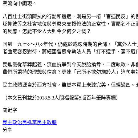
票流向中顯現。
八百壯士街頭陳抗的行動和遭遇，則是另一樁「官逼民反」的
貶抑彼等之社會地位與尊嚴來支撐修法的正當性，實屬名不正
的反應，怎能不令人大興今夕何夕之慨？
回到一九七○～八○年代，仍處於戒嚴時期的台灣，「黨外人
者曲意容忍對待，蔣經國曾嚴令執法人員「打不還手、罵不還
民進黨從草莽起義、流血抗爭到今天脫胎換骨，二度執政，非
輩們所秉持的理想與信念？更連「己所不欲勿施於人」這句老
民主政體源自於西方社會，雖然本質上未臻完美，但經過四、
（本文已刊載於2018.5.3人間福報第5版百年筆陣專欄）
關鍵字
民主政治
民進黨
民主政體
分享