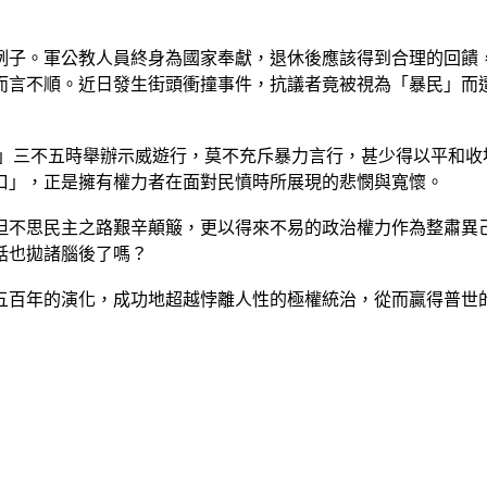
例子。軍公教人員終身為國家奉獻，退休後應該得到合理的回饋
而言不順。近日發生街頭衝撞事件，抗議者竟被視為「暴民」而
士」三不五時舉辦示威遊行，莫不充斥暴力言行，甚少得以平和收
口」，正是擁有權力者在面對民憤時所展現的悲憫與寬懷。
但不思民主之路艱辛顛簸，更以得來不易的政治權力作為整肅異
話也拋諸腦後了嗎？
五百年的演化，成功地超越悖離人性的極權統治，從而贏得普世