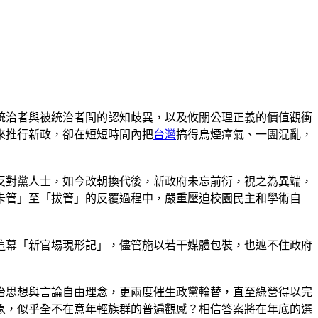
統治者與被統治者間的認知歧異，以及攸關公理正義的價值觀衝
來推行新政，卻在短短時間內把
台灣
搞得烏煙瘴氣、一團混亂，
反對黨人士，如今改朝換代後，新政府未忘前衍，視之為異端，
卡管」至「拔管」的反覆過程中，嚴重壓迫校園民主和學術自
這幕「新官場現形記」，儘管施以若干媒體包裝，也遮不住政府
治思想與言論自由理念，更兩度催生政黨輪替，直至綠營得以完
象，似乎全不在意年輕族群的普遍觀感？相信答案將在年底的選