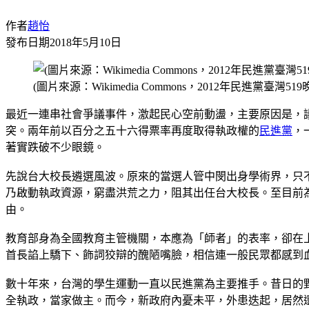
作者
趙怡
發布日期
2018年5月10日
(圖片來源：Wikimedia Commons，2012年民進黨臺灣519
最近一連串社會爭議事件，激起民心空前動盪，主要原因是，
突。兩年前以百分之五十六得票率再度取得執政權的
民進黨
，
著實跌破不少眼鏡。
先說台大校長遴選風波。原來的當選人管中閔出身學術界，只
乃啟動執政資源，窮盡洪荒之力，阻其出任台大校長。至目前
由。
教育部身為全國教育主管機關，本應為「師者」的表率，卻在
首長諂上驕下、飾詞狡辯的醜陋嘴臉，相信連一般民眾都感到
數十年來，台灣的學生運動一直以民進黨為主要推手。昔日的
全執政，當家做主。而今，新政府內憂未平，外患迭起，居然