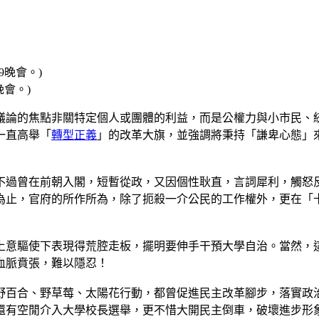
晚會。)
議論的焦點非關特定個人或團體的利益，而是公權力與小市民、
一直高舉「
轉型正義
」的改革大旗，並強調將秉持「謙卑心態」
不過曾在前朝入閣，短暫從政，又因個性耿直，言詞犀利，觸怒
為止，官府的所作所為，除了扼殺一介公民的工作權外，更在「
上意驅使下表現得荒腔走板，擺明要伸手干預大學自治。當然，
血脈賁張，難以隱忍！
野百合、野草莓、太陽花行動，都曾促進民主改革腳步，落實政
還有空閒介入大學校長選舉，更不惜大開民主倒車，破壞進步形