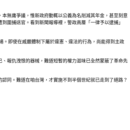
，本無庸爭議，惟新政府動輒以公義為名削減其年金，甚至刻意
遭到圍捕送官。看到新聞報導裡，警政高層「一律予以逮捕」
場。即使在威嚴體制下屬於違憲、違法的行為，尚能得到主政
己、報仇洩恨的器械，難道短暫的權力滋味已全然蒙蔽了革命先
的認同。難道在咱台灣，才實施不到半個世紀就已走到了絕路？