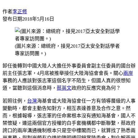
作者
李正修
發布日期
2018年5月16日
(圖片來源：總統府，接見2017亞太安全對話學者
專家訪問團。)
卸任後轉到中國大陸人大擔任外事委員會副主任委員的國台辦
前主任張志軍，4月底被推舉接任大陸海協會會長。關心
兩岸
事務的人應該對張志軍這個名字不陌生，但國人真的很想知
道，當聽到這個消息時，
蔡英文
政府的反應究竟為何？
若照往例，
台灣
海基會或大陸海協會任一方有領導層級的人事
變動時，都會主動告知對方，相互表達善意及合作之意。然
而，根據報導，張志軍的任命案根本沒有通知海基會，國人不
禁懷疑，連這兩個官方授權的白手套機構都中斷聯繫，蔡政府
誇口的兩岸溝通機制根本只是空中樓閣而已，就算找了熟悉兩
岸事務、與對岸頗有交情的陳明通回鍋掌陸委會，對化解兩岸