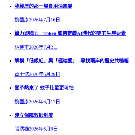
我經歷的那一場食用油風暴
魏國彥
2026年7月16日
算力即國力 Token 如何定義AI時代的第五生產要素
林建甫
2026年7月2日
解構「低級紅」與「極端獨」─尋找兩岸的歷史共鳴箱
黃士修
2026年6月29日
登革熱來了 蚊子比鼠更可怕
魏國彥
2026年6月17日
建立保障教師制度
張瑞雄
2026年6月8日