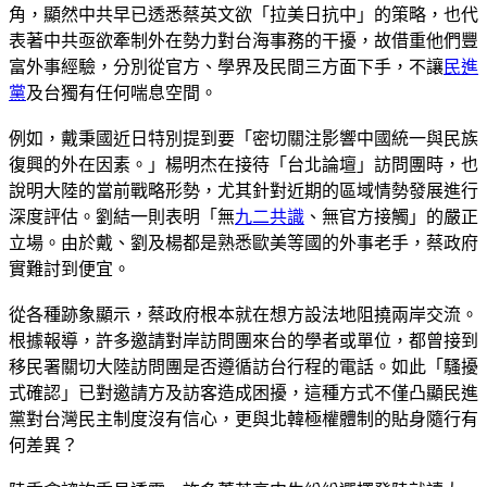
角，顯然中共早已透悉蔡英文欲「拉美日抗中」的策略，也代
表著中共亟欲牽制外在勢力對台海事務的干擾，故借重他們豐
富外事經驗，分別從官方、學界及民間三方面下手，不讓
民進
黨
及台獨有任何喘息空間。
例如，戴秉國近日特別提到要「密切關注影響中國統一與民族
復興的外在因素。」楊明杰在接待「台北論壇」訪問團時，也
說明大陸的當前戰略形勢，尤其針對近期的區域情勢發展進行
深度評估。劉結一則表明「無
九二共識
、無官方接觸」的嚴正
立場。由於戴、劉及楊都是熟悉歐美等國的外事老手，蔡政府
實難討到便宜。
從各種跡象顯示，蔡政府根本就在想方設法地阻撓兩岸交流。
根據報導，許多邀請對岸訪問團來台的學者或單位，都曾接到
移民署關切大陸訪問團是否遵循訪台行程的電話。如此「騷擾
式確認」已對邀請方及訪客造成困擾，這種方式不僅凸顯民進
黨對台灣民主制度沒有信心，更與北韓極權體制的貼身隨行有
何差異？