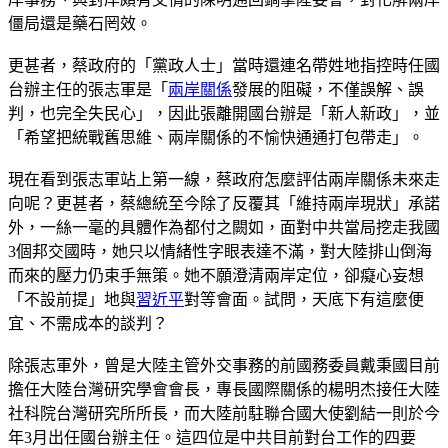
僵局還是藥石罔效。
更甚者，蔡政府的「黨政人士」當時還連名帶姓地指控時任國
台辦主任的張志軍是「
兩岸關係
發展的阻礙，不僅誤解、誤
判，也完全失民心」，因此張離開國台辦是「新人新政」，並
「希望把統戰舊思維、兩岸關係的不愉快通通打包帶走」。
現在看到張志軍站上第一線，蔡政府怎麼評估兩岸關係未來走
向呢？更甚者，蔡總統至今除了反覆其「維持兩岸現狀」承諾
外，一絲一毫的具體作為都付之闕如，面對中共當局挖走我國
3個邦交國時，她只以情緒性字眼表達不滿，對大陸排山倒海
而來的壓力仍束手無策。她不願澄清兩岸定位，卻癡心妄想
「不設前提」地與
習近平
對等會面。試問，天底下有這麼便
宜、不需成本的談判？
除張志軍外，曾是大陸主管外交事務的前國務委員戴秉國目前
擔任大陸台灣研究學會會長，專長國際關係的楊明杰接任大陸
社科院台灣研究所所長，而大陸前駐聯合國大使劉結一則於今
年3月出任國台辦主任。這四位是中共目前對台工作的四要