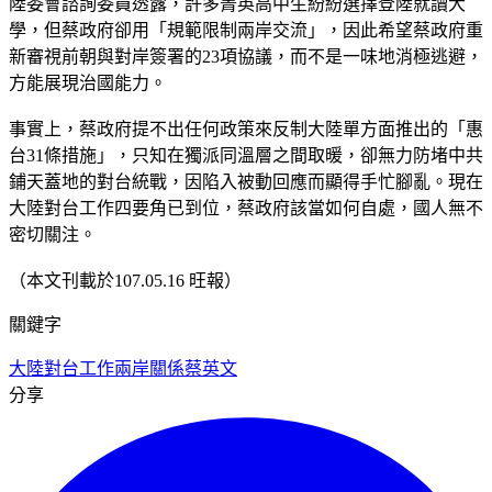
陸委會諮詢委員透露，許多菁英高中生紛紛選擇登陸就讀大
學，但蔡政府卻用「規範限制兩岸交流」，因此希望蔡政府重
新審視前朝與對岸簽署的23項協議，而不是一味地消極逃避，
方能展現治國能力。
事實上，蔡政府提不出任何政策來反制大陸單方面推出的「惠
台31條措施」，只知在獨派同溫層之間取暖，卻無力防堵中共
鋪天蓋地的對台統戰，因陷入被動回應而顯得手忙腳亂。現在
大陸對台工作四要角已到位，蔡政府該當如何自處，國人無不
密切關注。
（本文刊載於107.05.16 旺報）
關鍵字
大陸對台工作
兩岸關係
蔡英文
分享