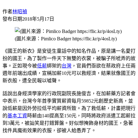
作者
林昭禎
發布日期
2018年5月17日
(圖片來源：Pimlico Badger https://flic.kr/p/4osLty)
《國王的新衣》是安徒生童話中的知名作品，原是講一名愛打
扮的國王，為了製作一件天下無雙的衣裳，被騙子所唬弄的故
事。正如現今被
低薪
綁架的
台灣
，官員們亟欲在蔡政府上任兩
週年前端出成績，宣稱加薪10元可以救經濟，結果就像國王的
新衣般，遭全民報以噓聲。
話說出身經濟學家的行政院副院長施俊吉，在加薪藥方記者會
中表示，台灣今年首季實質薪資每月59852元創歷史新高，並
說低薪是因外勞拉低平均薪資所致。為了救低薪，計畫把現行
的
基本工資
時薪由140提高至150元，同時將政府派遣工起薪拉
到3萬元，被訕笑是打錯算盤。好似想掩飾身材的國王，急著
找件具魔術效果的衣服，卻被人給愚弄了。