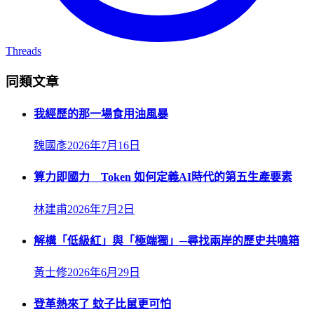
Threads
同類文章
我經歷的那一場食用油風暴
魏國彥
2026年7月16日
算力即國力 Token 如何定義AI時代的第五生產要素
林建甫
2026年7月2日
解構「低級紅」與「極端獨」─尋找兩岸的歷史共鳴箱
黃士修
2026年6月29日
登革熱來了 蚊子比鼠更可怕