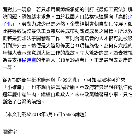
面對此一現象，若只想用蔡總統承諾的制訂《最低工資法》解
決問題，恐如緣木求魚。由於我國人口結構快速邁向「高齡
少
子化
」，勞動力減少已是必然，企業絕對會朝自動化發展，如
此將導致調整最低工資難以達成帶動薪資成長之目標。所以救
低薪是要想法子開發新工作，否則台灣培養的人才很可能被吸
引到海外去。這便是大陸發佈惠台31項措施後，為何有六成的
年輕人表示願意到大陸工作的緣故。令人驚訝的是，過去被視
為最支持
民進黨
的年輕人（18至29歲者），正是最想去對岸的
一群。
從近期的衛生紙搶購潮與「499之亂」，可知民眾寧可追求
「小確幸」，也不想再被當局所騙。蔡政府若只是想在執任兩
週年慶中端牛肉，繼續自欺欺人。未來政黨輪替是小事，只怕
斷送了台灣的前途。
（本文刊載於2018年5月16日Yahoo論壇）
關鍵字