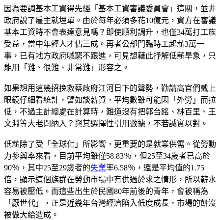
因為要調基本工資得先經「基本工資審議委員會」這關，並非
政府說了雇主就埋單。由於每年必須多花10億元，資方在審議
基本工資時不會表達意見嗎？即使順利調升，也僅34萬打工族
受益，當中年輕人才佔三成。再者公部門臨時工起薪3萬一
事，已有地方政府喊窮不跟進，可見想藉此抒解低薪旱象，只
能用「難、很難、非常難」形容之。
如果想用這幾招挽救蔡政府江河日下的聲勢，勸請高官們戴上
眼鏡仔細看統計，譬如談薪資，平均數雖可能因「外勞」而拉
低，不過主計總處在計算時，難道沒有把郭台銘、林百里、王
文淵等大老闆納入？與其選擇性引用數據，不若誠實以對。
低薪除了受「全球化」所影響，更重要的是就業供需。從勞動
力參與率來看，目前平均雖僅58.83％，但25至34歲者已高於
90％，其中25至29歲者的
失業
率6.58％，還是平均值的1.75
倍，顯示這個族群在勞動市場中有供過於求之情形，所以薪水
容易被壓低。而這些出生於民國80年前後的青年，會被稱為
「厭世代」，正是近幾年台灣經濟陷入低度成長，市場的餅沒
被做大給造成。