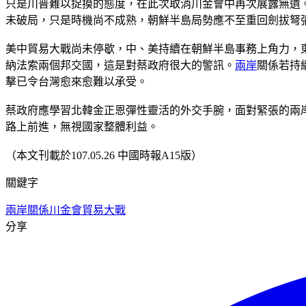
只是川普難以捉摸的態度，在此次取消川金會中再次展露無遺
未破局，只是時機尚不成熟，朝鮮半島局勢應不至重回劍拔弩
美中貿易大戰尚未停歇，中、美持續在朝鮮半島事務上角力，
納法索兩個邦交國，這是對蔡政府很大的警訊。
兩岸
關係若持
擊已令台灣愈來愈難以承受。
蔡政府應學習北韓金正恩彈性靈活的外交手腕，面對緊張的兩
路上前進，無視國家整體利益。
（本文刊載於107.05.26 中國時報A15版）
關鍵字
兩岸關係
川金會
貿易大戰
分享