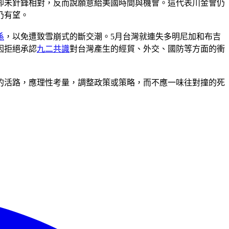
卻未針鋒相對，反而說願意給美國時間與機會。這代表川金會仍
仍有望。
係
，以免遭致雪崩式的斷交潮。5月台灣就連失多明尼加和布吉
因拒絕承認
九二共識
對台灣產生的經貿、外交、國防等方面的衝
的活路，應理性考量，調整政策或策略，而不應一味往對撞的死