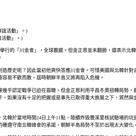
活動」。)
2日舉行的「川金會」，全球震撼。但金正恩並未翻臉，還表示北
。
創造歷史呢？因此當初他爽快答應川金會。可惜美國與北韓針對
極容易不歡而散，屆時朝鮮半島又將再陷入危機。
球幾乎認定戰爭已迫在眉睫。但金正恩利用平昌冬奧扭轉局勢，
手，如果沒有十足的把握或是事先已取得重大進展之下，貿然與
北韓於當地時間24日上午11點，陸續炸毀豐溪里核試驗場的
的確遵守南北韓峰會的承諾，朝鮮半島局勢不至於出現太大變化