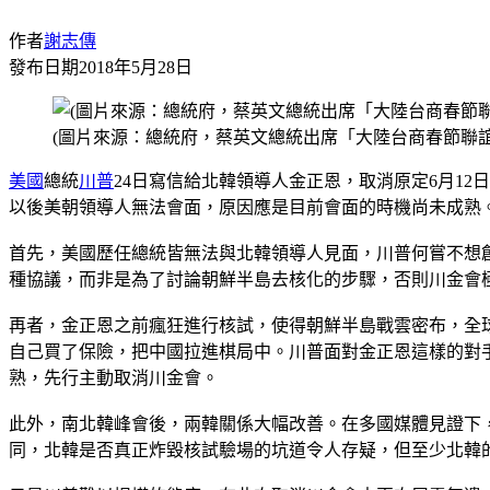
作者
謝志傳
發布日期
2018年5月28日
(圖片來源：總統府，蔡英文總統出席「大陸台商春節聯誼
美國
總統
川普
24日寫信給北韓領導人金正恩，取消原定6月1
以後美朝領導人無法會面，原因應是目前會面的時機尚未成熟
首先，美國歷任總統皆無法與北韓領導人見面，川普何嘗不想
種協議，而非是為了討論朝鮮半島去核化的步驟，否則川金會
再者，金正恩之前瘋狂進行核試，使得朝鮮半島戰雲密布，全
自己買了保險，把中國拉進棋局中。川普面對金正恩這樣的對
熟，先行主動取消川金會。
此外，南北韓峰會後，兩韓關係大幅改善。在多國媒體見證下，
同，北韓是否真正炸毀核試驗場的坑道令人存疑，但至少北韓