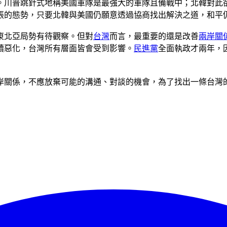
。川普跳針式地稱美國軍隊是最強大的軍隊且備戰中；北韓對此
張的態勢，只要北韓與美國仍願意透過協商找出解決之道，和平
東北亞局勢有待觀察。但對
台灣
而言，最重要的還是改善
兩岸關
續惡化，台灣所有層面皆會受到影響。
民進黨
全面執政才兩年，
岸關係，不應放棄可能的溝通、對談的機會，為了找出一條台灣