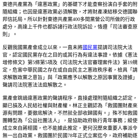
東德共產黨為「違憲政黨」的基礎下才能查察扮演白手套的附
隨組織；也因是違憲政黨必須解散，才將財產凍結移交德國聯
邦信託局。所以針對東德共產黨400多間黨營公司所做的行政
處分，高達上千件也都訴諸行政法院訴訟，恪遵「司法審查原
則」。
反觀我國黨產會成立以來，一直未將
國民黨
提請司法院大法
官，認定國民黨存在之目的或其行為有違法事證。依據《憲法
增修條文》第5條第5項及《司法院大法官審理案件法》第19規
定，危害中華民國之存在或自由民主之憲政秩序者，檢具「請
求解散政黨之意旨」與「政黨應予以解散之原因事實及證據」
聲請司法院憲法法庭解散之。
黨產會跳過違憲政黨的聲請程序，直接處理附隨組織之認定，
顯已損及人民結社權與財產權。林正主觀認為「救國團財產來
源有問題，要徹底解決，不然就全部收歸國有。」殊不知救國
團轉型為「公益社團法人」，是協助政府執行青年事務；縱使
成立來自蔣經國，也不能據此推定，更何況歷來重要人事派令
無一出自政黨。救國團於民國78年正式立案迄今，政府補助逐