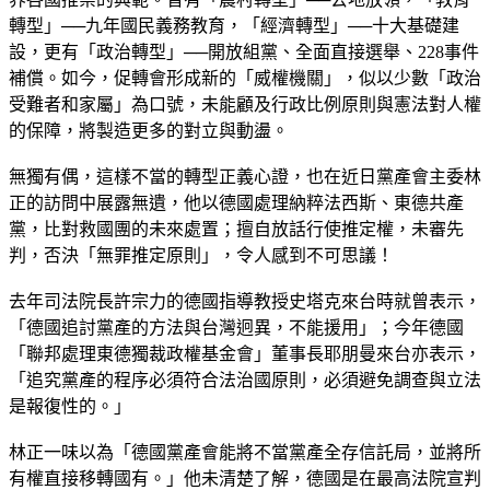
轉型」──九年國民義務教育，「經濟轉型」──十大基礎建
設，更有「政治轉型」──開放組黨、全面直接選舉、228事件
補償。如今，促轉會形成新的「威權機關」，似以少數「政治
受難者和家屬」為口號，未能顧及行政比例原則與憲法對人權
的保障，將製造更多的對立與動盪。
無獨有偶，這樣不當的轉型正義心證，也在近日黨產會主委林
正的訪問中展露無遺，他以德國處理納粹法西斯、東德共產
黨，比對救國團的未來處置；擅自放話行使推定權，未審先
判，否決「無罪推定原則」，令人感到不可思議！
去年司法院長許宗力的德國指導教授史塔克來台時就曾表示，
「德國追討黨產的方法與台灣迥異，不能援用」；今年德國
「聯邦處理東德獨裁政權基金會」董事長耶朋曼來台亦表示，
「追究黨產的程序必須符合法治國原則，必須避免調查與立法
是報復性的。」
林正一味以為「德國黨產會能將不當黨產全存信託局，並將所
有權直接移轉國有。」他未清楚了解，德國是在最高法院宣判