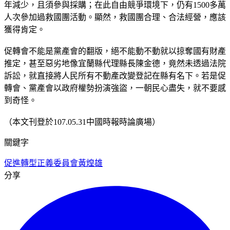
年減少，且須參與採購；在此自由競爭環境下，仍有1500多萬
人次參加過救國團活動。顯然，救國團合理、合法經營，應該
獲得肯定。
促轉會不能是黨產會的翻版，絕不能動不動就以掠奪國有財產
推定，甚至惡劣地像宜蘭縣代理縣長陳金德，竟然未透過法院
訴訟，就直接將人民所有不動產改變登記在縣有名下。若是促
轉會、黨產會以政府權勢扮演強盜，一朝民心盡失，就不要感
到奇怪。
（本文刊登於107.05.31中國時報時論廣場）
關鍵字
促進轉型正義委員會
黃煌雄
分享