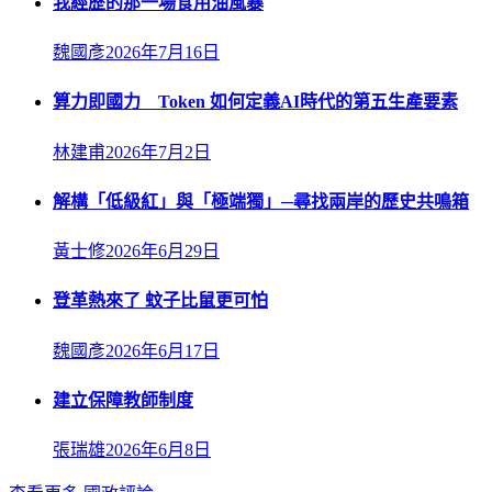
我經歷的那一場食用油風暴
魏國彥
2026年7月16日
算力即國力 Token 如何定義AI時代的第五生產要素
林建甫
2026年7月2日
解構「低級紅」與「極端獨」─尋找兩岸的歷史共鳴箱
黃士修
2026年6月29日
登革熱來了 蚊子比鼠更可怕
魏國彥
2026年6月17日
建立保障教師制度
張瑞雄
2026年6月8日