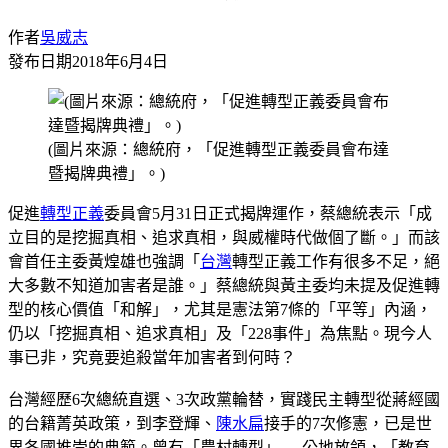
作者
吳威志
發布日期
2018年6月4日
(圖片來源：總統府，「促進轉型正義委員會布達
暨揭牌典禮」。)
促進
轉型正義
委員會5月31日正式揭牌運作，蔡總統表示「成
立目的是挖掘真相、追求真相，與威權時代做個了斷。」而該
會首任主委黃煌雄也強調「
台灣
轉型正義工作有很多不足，絕
大多數不知道加害者是誰。」蔡總統與黃主委均未提及促進轉
型的核心價值「和解」，尤其是憲法第7條的「平等」內涵，
仍以「挖掘真相、追求真相」及「228事件」為焦點。現今人
事已非，究竟要追殺當年加害者到何時？
台灣經歷6次總統直選、3次政黨輪替，實踐民主轉型從蔣經國
的台籍菁英政策，到李登輝、
陳水扁
接手的7次修憲，已是世
界各國推崇的典範。曾有「農村轉型」──公地放領，「教育