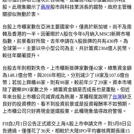
股。此現象顯示了
兩岸
股市與科技業消長的趨勢，政府主管機
關卻似無動於衷。
台股上市櫃家數在亞洲主要國家中，僅高於新加坡，尚不及南
韓及香港的一半。因著眼於A股在今年6月納入MSCI新興市場
指數，前景看好所致，去年申請在A股掛牌的共有436件，為
全球第一，主要以中小型公司為主，共計籌資2304億人民幣，
較往年顯著提升。
台股去年則相對失色，上市櫃新掛牌家數僅42家，總集資金額
為148.1億台幣，與2016年相比，分別減少了18家及107.6億台
幣；若加上興櫃46家，則有98家，較前年少了29家。資本市場
除了觀察IPO家數之外，總籌資金額是否成長也是重點，但近
年來台股上市櫃公司減資成為熱潮，某種程度說明了
台灣
缺乏
良好的投資標的、看不到投資前景或是投資報酬率不如預期，
上市櫃公司只好將現金退還股東，此種現象值得政府警惕。
FII自2月1日公告正式遞交上海A股上市申請文件，到3月8日公
告通過，僅僅花了36天，相較於大陸IPO平均審核周期長達15