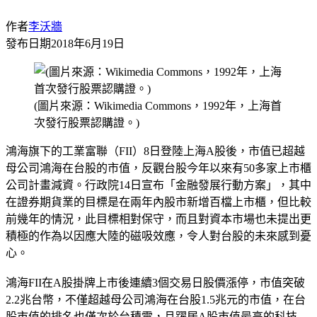
作者
李沃牆
發布日期
2018年6月19日
(圖片來源：Wikimedia Commons，1992年，上海首
次發行股票認購證。)
鴻海旗下的工業富聯（FII）8日登陸上海A股後，市值已超越
母公司鴻海在台股的市值，反觀台股今年以來有50多家上市櫃
公司計畫減資。行政院14日宣布「金融發展行動方案」，其中
在證券期貨業的目標是在兩年內股市新增百檔上市櫃，但比較
前幾年的情況，此目標相對保守，而且對資本市場也未提出更
積極的作為以因應大陸的磁吸效應，令人對台股的未來感到憂
心。
鴻海FII在A股掛牌上市後連續3個交易日股價漲停，市值突破
2.2兆台幣，不僅超越母公司鴻海在台股1.5兆元的市值，在台
股市值的排名也僅次於台積電，且躍居A股市值最高的科技