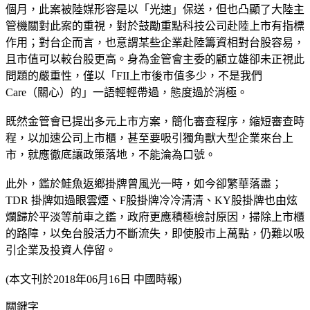
個月，此案被陸媒形容是以「光速」保送，但也凸顯了大陸主
管機關對此案的重視，對於鼓勵重點科技公司赴陸上市有指標
作用；對台企而言，也意謂某些企業赴陸籌資相對台股容易，
且市值可以較台股更高。身為金管會主委的顧立雄卻未正視此
問題的嚴重性，僅以「FII上市後市值多少，不是我們
Care（關心）的」一語輕輕帶過，態度過於消極。
既然金管會已提出多元上市方案，簡化審查程序，縮短審查時
程，以加速公司上市櫃，甚至要吸引獨角獸大型企業來台上
市，就應徹底讓政策落地，不能淪為口號。
此外，鑑於鮭魚返鄉掛牌曾風光一時，如今卻繁華落盡；
TDR 掛牌如過眼雲煙、F股掛牌冷冷清清、KY股掛牌也由炫
爛歸於平淡等前車之鑑，政府更應積極檢討原因，掃除上市櫃
的路障，以免台股活力不斷流失，即使股市上萬點，仍難以吸
引企業及投資人停留。
(本文刊於2018年06月16日 中國時報)
關鍵字