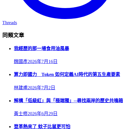
Threads
同類文章
我經歷的那一場食用油風暴
魏國彥
2026年7月16日
算力即國力 Token 如何定義AI時代的第五生產要素
林建甫
2026年7月2日
解構「低級紅」與「極端獨」─尋找兩岸的歷史共鳴箱
黃士修
2026年6月29日
登革熱來了 蚊子比鼠更可怕