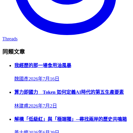
Threads
同類文章
我經歷的那一場食用油風暴
魏國彥
2026年7月16日
算力即國力 Token 如何定義AI時代的第五生產要素
林建甫
2026年7月2日
解構「低級紅」與「極端獨」─尋找兩岸的歷史共鳴箱
黃士修
2026年6月29日