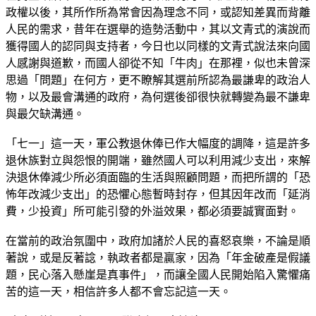
政權以後，其所作所為常會因為理念不同，或認知差異而背離
人民的需求，昔年在選舉的造勢活動中，其以文青式的演說而
獲得國人的認同與支持者，今日也以同樣的文青式說法來向國
人感謝與道歉，而國人卻從不知「牛肉」在那裡，似也未曾深
思過「問題」在何方，更不瞭解其選前所認為最謙卑的政治人
物，以及最會溝通的政府，為何選後卻很快就轉變為最不謙卑
與最欠缺溝通。
「七一」這一天，軍公教退休俸已作大幅度的調降，這是許多
退休族對立與怨恨的開端，雖然國人可以利用減少支出，來解
決退休俸減少所必須面臨的生活與照顧問題，而把所謂的「恐
怖年改減少支出」的恐懼心態暫時封存，但其因年改而「延消
費，少投資」所可能引發的外溢效果，都必須要誠實面對。
在當前的政治氛圍中，政府加諸於人民的喜怒哀樂，不論是順
著說，或是反著諗，執政者都是贏家，因為「年金破產是假議
題，民心落入懸崖是真事件」，而讓全國人民開始陷入驚懼痛
苦的這一天，相信許多人都不會忘記這一天。