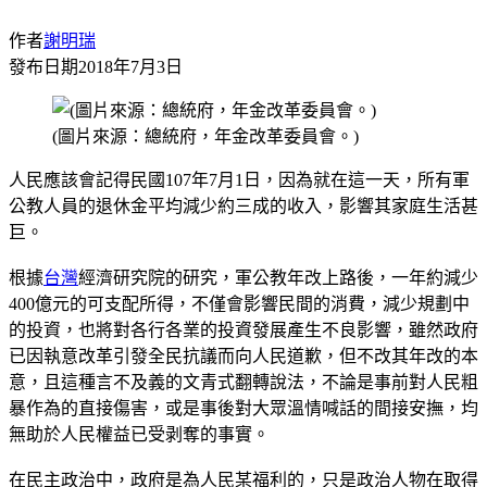
作者
謝明瑞
發布日期
2018年7月3日
(圖片來源：總統府，年金改革委員會。)
人民應該會記得民國107年7月1日，因為就在這一天，所有軍
公教人員的退休金平均減少約三成的收入，影響其家庭生活甚
巨。
根據
台灣
經濟研究院的研究，軍公教年改上路後，一年約減少
400億元的可支配所得，不僅會影響民間的消費，減少規劃中
的投資，也將對各行各業的投資發展產生不良影響，雖然政府
已因執意改革引發全民抗議而向人民道歉，但不改其年改的本
意，且這種言不及義的文青式翻轉說法，不論是事前對人民粗
暴作為的直接傷害，或是事後對大眾溫情喊話的間接安撫，均
無助於人民權益已受剥奪的事實。
在民主政治中，政府是為人民某福利的，只是政治人物在取得