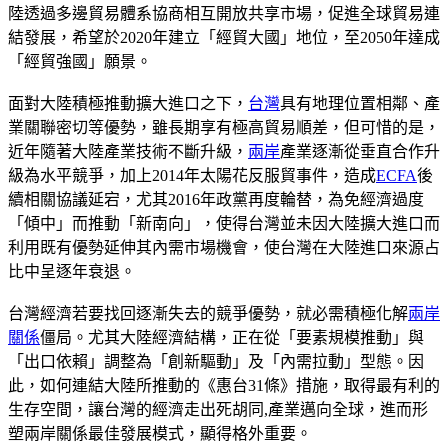
陸透過多邊貿易體系協商相互開放共享市場，促進全球貿易連
結發展，希望於2020年建立「經貿大國」地位，至2050年達成
「經貿強國」願景。
面對大陸積極推動擴大進口之下，
台灣
具有地理位置相鄰、產
業關聯密切等優勢，雖長期享有極高貿易順差，但可惜的是，
近年隨著大陸產業技術不斷升級，
兩岸
產業逐漸從垂直合作升
級為水平競爭，加上2014年太陽花反服貿事件，造成
ECFA
後
續相關協議延宕，尤其2016年政黨再度輪替，為免經濟過度
「傾中」而推動「新南向」，使得台灣並未因大陸擴大進口而
利用既有優勢延伸其內需市場機會，使台灣在大陸進口來源占
比中呈逐年衰退。
台灣經濟若要找回逐漸失去的競爭優勢，就必需積極化解
兩岸
關係
僵局。尤其大陸經濟結構，正在從「要素規模推動」與
「出口依賴」調整為「創新驅動」及「內需拉動」型態。因
此，如何連結大陸所推動的《惠台31條》措施，取得最有利的
生存空間，讓台灣的經濟走出死胡同,產業邁向全球，進而形
塑兩岸關係最佳發展模式，顯得格外重要。