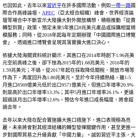
也因如此，去年以來
習近平
在許多國際活動，例如
一帶一路
國
際合作高峰論壇、
APEC
（亞太經合組織）峰會、世界經濟論
壇等場合中不斷宣示大陸擴大對外開放構想，積極推動「從賣
轉型到買」政策，預定未來5年進口8兆美元產品或採購相當規
模服務；同時，從2018年起每年定期辦理「中國國際進口博覽
會」，透過進口博覽會呈現其落實擴大進口決心。
依據大陸海關資料統計顯示，其進口在2014年時創下1.96兆美
元空前高峰之後，卻下挫為2015年的1.68兆美元、2016年的
1.59兆美元；不過，從2017年起在採取降低關稅、開放市場等
作為下，再度回升為1.80兆美元。至於今年持續熱絡，雖1-5
月進口8569億美元低於出口9571億美元，但進口年增率20.9%
則是高於出口年增率13.3%；其中5月進口年增率26.1%，更遠
超過該月出口年增率12.6%，預估今年進口成長幅度，將會超
過去年。
去年以來大陸在配合實施擴大進口措施下，進口表現極為亮
麗，未來將會對其經濟結構的轉型發揮關鍵作用，甚至更進一
步對國際貿易之升級貢獻「中國力量」。誠如習近平主張，大