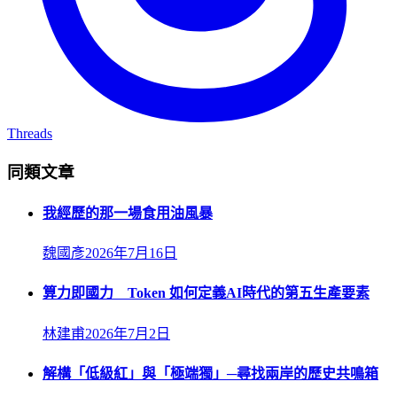
Threads
同類文章
我經歷的那一場食用油風暴
魏國彥
2026年7月16日
算力即國力 Token 如何定義AI時代的第五生產要素
林建甫
2026年7月2日
解構「低級紅」與「極端獨」─尋找兩岸的歷史共鳴箱