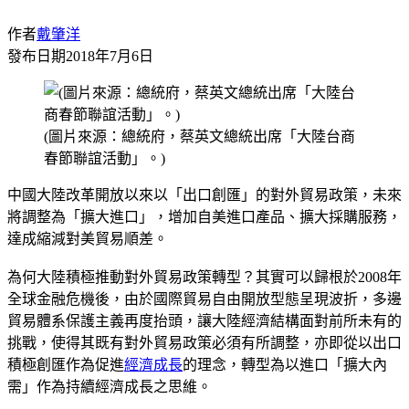
作者
戴肇洋
發布日期
2018年7月6日
(圖片來源：總統府，蔡英文總統出席「大陸台商
春節聯誼活動」。)
中國大陸改革開放以來以「出口創匯」的對外貿易政策，未來
將調整為「擴大進口」，增加自美進口產品、擴大採購服務，
達成縮減對美貿易順差。
為何大陸積極推動對外貿易政策轉型？其實可以歸根於2008年
全球金融危機後，由於國際貿易自由開放型態呈現波折，多邊
貿易體系保護主義再度抬頭，讓大陸經濟結構面對前所未有的
挑戰，使得其既有對外貿易政策必須有所調整，亦即從以出口
積極創匯作為促進
經濟成長
的理念，轉型為以進口「擴大內
需」作為持續經濟成長之思維。