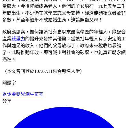
量龐大，今後陸續成為老人，他們的子女約在一九七五至二千
年間出生，不少仍在就學需靠父母支持，經濟能夠獨立者並非
多數，甚至年過卅不敢結婚生育，遑論照顧父母！
政府應思索，如何讓這批有史以來最高學歷的年輕人，能配合
產業
競爭力
的提升來發揮其優勢。當這批年輕人有了安定的工
作與適足的收入，他們的父母放心了，政府未來稅收也靠譜
了，此時推動年改，即可減少對社會的破壞，也能真正朝永續
邁進。
（本文曾刊登於107.07.11聯合報名人堂）
關鍵字
退休金
嬰兒潮
生育率
分享