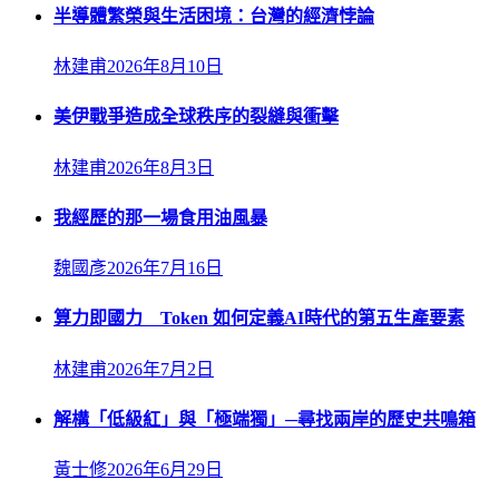
半導體繁榮與生活困境：台灣的經濟悖論
林建甫
2026年8月10日
美伊戰爭造成全球秩序的裂縫與衝擊
林建甫
2026年8月3日
我經歷的那一場食用油風暴
魏國彥
2026年7月16日
算力即國力 Token 如何定義AI時代的第五生產要素
林建甫
2026年7月2日
解構「低級紅」與「極端獨」─尋找兩岸的歷史共鳴箱
黃士修
2026年6月29日