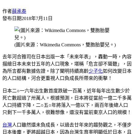
作者
薛承泰
發布日期
2018年7月11日
(圖片來源：Wikimedia Commons，雙胞胎嬰兒。)
去年河合雅司在日本出版一本「未來年表」，轟動一時，內容
描繪日本未來廿五年的人口現象，堪稱「危言卻不聳聽」，因
為所言都有數據佐證。除了闡明持續高齡
少子化
如何改變日本
的人口結構，河合更重視人口負成長所帶來的衝擊！
日本二○一六年出生數首度跌破一百萬，近年每年出生數少於
死亡數超過了卅萬人。根據預測，日本將從當前一億二千多萬
人口持續下降，二○五○年將落入一億以下，兩百年後總人口
只剩下一千多萬人，很難想像，還沒有當前東京人口的規模！
台灣
人口雖然還未負成長，以過去廿年來的趨勢觀之，不僅步
日本後塵，更將超越日本，因為台灣生育率明顯低於日本，且