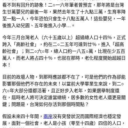
看不到有回升的跡象！二○一六年筆者曾預言，那年將是台灣
生廿萬嬰兒的最後一年，果然去年生了十九點三萬，生育率降
至一點一人，今年恐怕只會生十八點五萬人！這些嬰兒，一年
後進入幼兒園、五年後進入小學…。
今年三月台灣老人（六十五歲以上）超過總人口十四％，正式
跨入「高齡社會」，約在二○二五年可達到廿％，進入「超高
齡社會」；到二○六○年，總人口約一八五○萬，比現在少五百
萬人，而老人將占四十％，也就在那時，老化程度開始超越日
本！
目前的政壇人物，到那時應該都不在了，可是他們的作為卻能
影響那個他們不存在的未來！以當前大學畢業生來說，到二○
六○年大部分還都活著，且正好步入老年，如果選舉制度還
在，屆時老人將可決定誰當總統，居多數的女性老人還更是關
鍵；問題是，台灣如何存活到那個時間點？
假設未來四十年間，
兩岸
沒有突發狀況而國際經濟也穩定發
展，面對一個社會，老人是小孩（零至十四歲）四倍的人口，