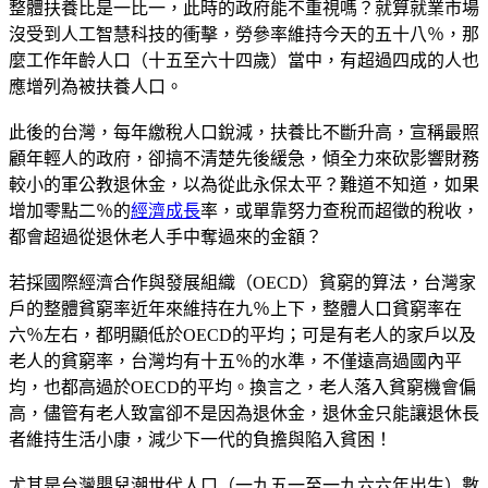
整體扶養比是一比一，此時的政府能不重視嗎？就算就業市場
沒受到人工智慧科技的衝擊，勞參率維持今天的五十八％，那
麼工作年齡人口（十五至六十四歲）當中，有超過四成的人也
應增列為被扶養人口。
此後的台灣，每年繳稅人口銳減，扶養比不斷升高，宣稱最照
顧年輕人的政府，卻搞不清楚先後緩急，傾全力來砍影響財務
較小的軍公教退休金，以為從此永保太平？難道不知道，如果
增加零點二％的
經濟成長
率，或單靠努力查稅而超徵的稅收，
都會超過從退休老人手中奪過來的金額？
若採國際經濟合作與發展組織（OECD）貧窮的算法，台灣家
戶的整體貧窮率近年來維持在九％上下，整體人口貧窮率在
六％左右，都明顯低於OECD的平均；可是有老人的家戶以及
老人的貧窮率，台灣均有十五％的水準，不僅遠高過國內平
均，也都高過於OECD的平均。換言之，老人落入貧窮機會偏
高，儘管有老人致富卻不是因為退休金，退休金只能讓退休長
者維持生活小康，減少下一代的負擔與陷入貧困！
尤其是台灣嬰兒潮世代人口（一九五一至一九六六年出生）數