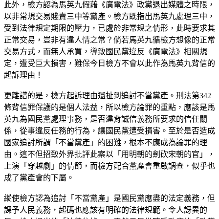
此外，檢方認為馬英九假藉《廣電法》政黨退出媒體之時限，
以非常規交易賤賣三中等黨產。檢方既指出馬英九處理三中，
受到法律規定期限的壓力，已處於非常規之情形，此時要求其
正常交易，豈非有違人情之常？倘若馬英九循檢方想像的正常
交易方式，而無人承買，導致國民黨違反《廣電法》相關規
定，遭受巨大損害，難保今日檢方不會以此作為馬英九背信的
起訴理由！
更離譜的是，檢方起訴理由還扯到追討不當黨產。刑法第342
條背信罪保護的是個人法益，所以檢方論罪的重點，應該是馬
英九為國民黨處理事務，是否違背誠信義務所要求的信任關
係，從事違反任務的行為，讓國民黨遭受損害。至於是否造成
國家追討所謂「不當黨產」的困難，根本不應成為論罪的理
由。這不但招致外界批評此案以「用明朝的劍砍宋朝的官」，
上演「穿越劇」的情節，而檢方配合黨產會重啟調查，似乎也
成了黨產會的下屬。
縱使檢方認為追討「不當黨產」是國民黨應盡的法定義務，但
課予人民義務，起碼也應該有明確的法律規範。令人訝異的