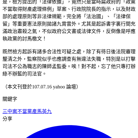
是，檢方提出的「法律依據」，竟然只是當時扁政府的「政黨
不當取得財產處理條例」草案、行政院院長的指示，以及財政
部的處理原則等非法律規範，完全將「法治國」、「法律保
留」等重要憲法原則拋諸九霄雲外。尤其是起訴書字裏行間充
滿政治肅殺之氣，不似政府公文書或法律文件，反倒像是呼應
執政黨的討馬檄文！
既然檢方起訴有諸多合法性可疑之處，除了有待日後法院審理
釐清之外，監察院似乎也應調查有無違法失職，特別是以打擊
司法不公為職志的陳師孟監委。唉！對不起，忘了他只專打辦
綠不辦藍的司法官。
（本文刊登於107.07.16 yahoo 論壇）
關鍵字
三中案
不當黨產
馬英九
分享