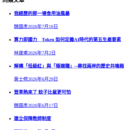
同類文章
我經歷的那一場食用油風暴
魏國彥
2026年7月16日
算力即國力 Token 如何定義AI時代的第五生產要素
林建甫
2026年7月2日
解構「低級紅」與「極端獨」─尋找兩岸的歷史共鳴箱
黃士修
2026年6月29日
登革熱來了 蚊子比鼠更可怕
魏國彥
2026年6月17日
建立保障教師制度