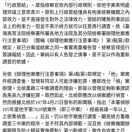
「行政簽結」，是指檢察官依內部行政規則，就他字案表明處
理完竣之意思表示。原則上行政簽結僅具有拘束檢察機關之內
部效力，並不直接發生對外之法律效力，簽結的確無刑事訴訟
法上的拘束力，但並不表示檢方就可以任意再行調查。依《臺
灣高等法院檢察署所屬各地方法院及其分院檢察署辦理他案應
行注意事項》（簡稱《辦理他案應行注意事項》）第3點第2款
規定，就已分案或結案之同一事實再重複告發，檢察官得逕行
簽請報結。因此，單純以有人告發之情事，是不足以作為重新
調查的依據。
另依《辦理他案應行注意事項》第4點第1款規定，「他」案案
件經調查後，發現有特定人可能涉嫌犯罪，應即改分「偵」案
辦理。北檢重啟三中案調查的理由，即是以發現足夠新事證認
為馬英九涉嫌犯罪。既然如此，北檢即應改以偵案續行偵查，
然而根據北檢於107年4月25日發布的新聞稿，指出「本署偵辦
105年度他字第7829號案件（即三中案），經過長達一年以上
之密集偵查……」云云，仍以他字案進行調查，顯見檢方重啟
調查三中案的程序，並不符其內部規範。況且依《檢察機關辦
案期限及防止稽延實施要點》第35點規定，案件自收案之日