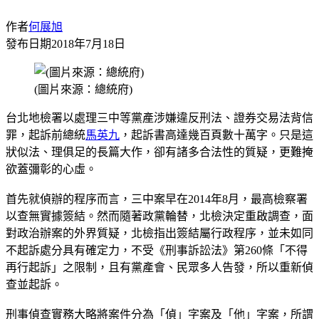
作者
何展旭
發布日期
2018年7月18日
(圖片來源：總統府)
台北地檢署以處理三中等黨產涉嫌違反刑法、證券交易法背信
罪，起訴前總統
馬英九
，起訴書高達幾百頁數十萬字。只是這
狀似法、理俱足的長篇大作，卻有諸多合法性的質疑，更難掩
欲蓋彌彰的心虛。
首先就偵辦的程序而言，三中案早在2014年8月，最高檢察署
以查無實據簽結。然而隨著政黨輪替，北檢決定重啟調查，面
對政治辦案的外界質疑，北檢指出簽結屬行政程序，並未如同
不起訴處分具有確定力，不受《刑事訴訟法》第260條「不得
再行起訴」之限制，且有黨產會、民眾多人告發，所以重新偵
查並起訴。
刑事偵查實務大略將案件分為「偵」字案及「他」字案，所謂