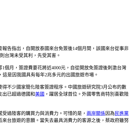
查報告指出，自開放泰國來台免簽後14個月間，該國來台從事非
否則台灣未受其利，先受其害。
個月，簽證費要花將近4000元，自從開放免簽證後刺激台灣
待遇，這是因我國具有每年2兆多元的出國旅遊市場。
使得不少國家簡化陸客簽證程序。中國旅遊研究院3月公布的數
遊支出已超過德國和
美國
，躍居全球首位。外國零售商特別喜歡陸
感受過陸客的購買力與消費力。可惜的是，
兩岸關係
因為
民進黨
低來台旅遊的意願。當失去最具消費力的客源之後，蔡政府雖努