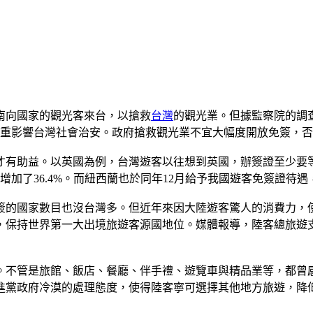
南向國家的觀光客來台，以搶救
台灣
的觀光業。但據監察院的調
嚴重影響台灣社會治安。政府搶救觀光業不宜大幅度開放免簽，
有助益。以英國為例，台灣遊客以往想到英國，辦簽證至少要等1
年增加了36.4%。而紐西蘭也於同年12月給予我國遊客免簽證
簽的國家數目也沒台灣多。但近年來因大陸遊客驚人的消費力，
9億美元，保持世界第一大出境旅遊客源國地位。媒體報導，陸客總旅
。不管是旅館、飯店、餐廳、伴手禮、遊覽車與精品業等，都曾
進黨政府冷漠的處理態度，使得陸客寧可選擇其他地方旅遊，降