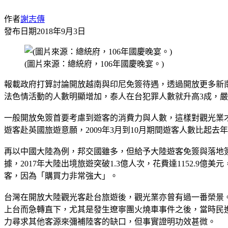
作者
謝志傳
發布日期
2018年9月3日
(圖片來源：總統府，106年國慶晚宴。)
報載政府打算討論開放越南與印尼免簽待遇，透過開放更多新
法色情活動的人數明顯增加，泰人在台犯罪人數就升高3成，
一般開放免簽首要考慮到遊客的消費力與人數，這樣對觀光業才
遊客赴英國旅遊意願，2009年3月到10月期間遊客人數比起去
再以中國大陸為例，邦交國雖多，但給予大陸遊客免簽與落地
據，2017年大陸出境旅遊突破1.3億人次，花費達1152.
客，因為「購買力非常強大」。
台灣在開放大陸觀光客赴台旅遊後，觀光業亦曾有過一番榮景
上台而急轉直下，尤其是發生遼寧團火燒車事件之後，當時民
力尋求其他客源來彌補陸客的缺口，但事實證明功效甚微。