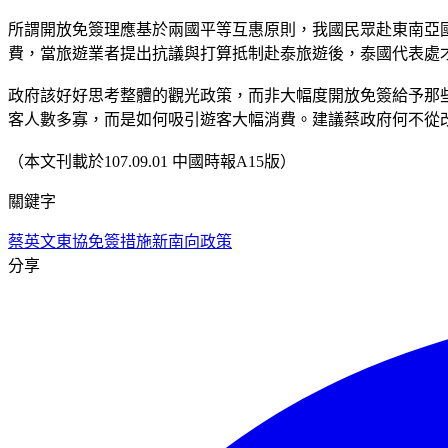
所謂開放免簽理應基於兩國平等互惠原則，我國民眾赴東南亞
費，當旅遊業者提出抗議與打算抵制赴泰旅遊後，泰國代表處
政府該好好思考整體的觀光政策，而非大幅度開放免簽給予那
客人數多寡，而是如何吸引遊客大幅消費。建議蔡政府何不從
（本文刊載於107.09.01 中國時報A15版）
關鍵字
蔡英文
東協免簽措施
新南向政策
分享