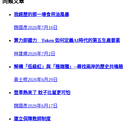
同類文章
我經歷的那一場食用油風暴
魏國彥
2026年7月16日
算力即國力 Token 如何定義AI時代的第五生產要素
林建甫
2026年7月2日
解構「低級紅」與「極端獨」─尋找兩岸的歷史共鳴箱
黃士修
2026年6月29日
登革熱來了 蚊子比鼠更可怕
魏國彥
2026年6月17日
建立保障教師制度