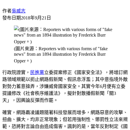
作者
吳威志
發布日期
2018年9月21日
(圖片來源：Reporters with various forms of "fake
news" from an 1894 illustration by Frederick Burr
Opper。)
行政院證實，
民進黨
立委提案修正《國家安全法》，將增訂網
路領域規範以扼止網路假新聞、假訊息浮濫；其中意指境外敵
對勢力蓄意操弄，涉嫌威脅國家安全。其實今年6月便有立委
提議修改《社會秩序維護法》，擬針對散播假新聞「關3
天」，因輿論反彈而作罷。
確實，網路霸凌議題隨著科技發展而增多，網路惡意的攻擊、
扭曲、擴大，均非正常現象；但若用強制性、懲罰性立法來規
範，恐將對言論自由造成傷害。諷刺的是，當年反對制定《國