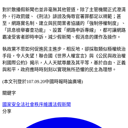
對於散播假新聞也並非毫無其他管道，除了主管機關正式澄清
外，行政罰鍰、《刑法》誹謗及侮辱官署罪都足以規範；甚
至，網路實名制、建立與民間業者協議的「強制停權制度」、
「訊息檢舉審查功能」、設置「網路申訴專線」，都可讓網路
霸凌受害者即時申訴，減少假新聞、假消息的運作及操作。
執政黨不思如何促進民主進步，相反地，卻採取類似極權統治
手段，令人失望！聯合國《世界人權宣言》與《公民與政治權
利國際公約》揭示，人人天賦尊嚴及其平等，基於自由、正義
與和平，政府應時時刻刻以實現無所恐懼的民主為理想。
(本文刊登於107.09.20中國時報時論廣場)
關鍵字
國家安全法
社會秩序維護法
假新聞
分享