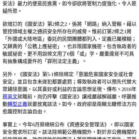
安法》最力的便是民進黨，如今卻欲將管制力度強化，令人匪
疑所思。
欲增訂的《國安法》第2條之2，係將「網路」納入管轄，藉以
管控領域主權之通訊安全所存在的威脅。惟前訂第2條之1將
「外國或大陸地區」委託的民間團體都列入，定義已屬模糊；
又歸責的「公務上應祕密」，也非限國家機密，包含執政者的
敏感祕密，更不用說條文用了6個「或」字，嚴重違背不可具
有抽象構成要件的「罪刑法定主義」。
另外，《國安法》第5-1條除規定「意圖危害國家安全或社會
安定」並且包含未遂犯都要處罰；導致執政者可以預先代替大
眾鏟除意圖，以其喜好或利益的言論思想呈現、傳布。2016年
蔡英文
就職前，尚仍抨擊《國安法》讓戒嚴越解越嚴，呼籲推
動
轉型正義
就要放寬該法。如今，政府卻是南轅北轍修法方向
愈趨控制言論自由。
事實上，今年6月蔡總統公布《資通安全管理法》，即以國家
安全需求所訂定。該法除規範公務機關外，對於非公務機關的