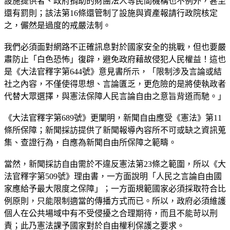
設施提供者、政府捐助的財團法人等民間機構也不例外，甚至
還有罰則；該法第16條還管制了設施與資產報請行政院核定
之，儼然是過度的戒嚴法制。
我們必須面對網路不正確訊息對於國家安全的挑戰，但也要嚴
肅防止「白色恐怖」復辟，避免政府藉故侵犯人民權益！這也
是《大法官釋字第644號》意見書所示，「限制涉及言論或結
社之內容，不僅使得思想、言論匱乏，更危險的是將使執政者
代替大眾選擇，與憲法保障人民言論自由之意旨背道而馳。」
《大法官釋字第689號》更闡明，新聞自由應受《憲法》第11
條所保障；新聞採訪提供了新聞報導內容所不可或缺之資訊蒐
集、查證行為，自應為新聞自由所保障之範疇。
當然，新聞採訪自由需於不違反憲法第23條之範圍，所以《大
法官釋字第509號》理由書，一方面說明「人民之言論自由國
家應給予最大限度之保障」；一方面規範國家必須採取符合比
例原則，只能限制適當的傳播方式而已。所以，政府必須維護
個人在公共場域中有不受侵擾之合理期待，而且不能苛以刑
責；此乃憲法課予國家對於自由權利保護之要求。