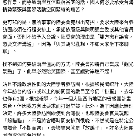
態作祟、而導致兩岸互信跌落谷底的話，國人何必要承受台海
情勢緊張與國際活動空間緊縮的痛苦？
更可悲的是，無所事事的陸委會竟想出奇招，要求大陸來台參
訪團必須在行程安排上，承諾依層級與陳明通主委或其他官員
會面，否則不給予入台證。陸委會的理由是「雙方愈有誤會，
愈要交流溝通」，因為「與其胡思亂想，不如大家坐下來聊
聊」。
找不到如何突破兩岸僵局的方式，陸委會卻將自己當成「觀光
景點」了，此舉必然貽笑國際、甚至讓對岸瞧不起！
姑且不論政治性低的大陸學者參訪團，根據移民署統計，大陸
今年訪台的省市或以上的訪問團的數目至今仍「掛蛋」，去年
也僅有2團。根據報導，今年一個大陸西南地區的省級團計畫
來台，但因我方有此要求而打退堂鼓。此外，為了因應此無理
決定，許多大陸參訪團縱使到台灣後，也跟陸委會官員玩起
「躲貓貓」，不是將會晤時間安排到很晚，不然就是在特定公
開場合「不期而遇」，最壞結果就是「放鴿子」。許多大陸團
因而取消訪台行程。