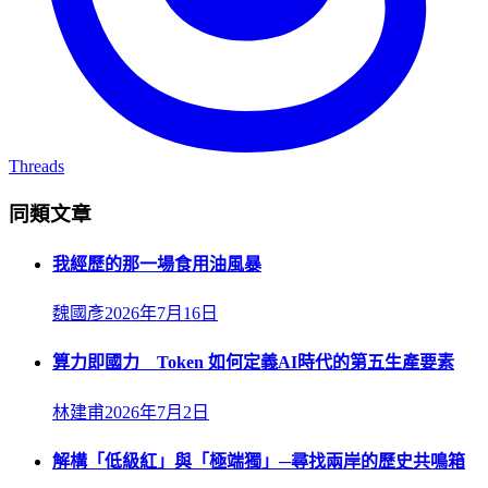
Threads
同類文章
我經歷的那一場食用油風暴
魏國彥
2026年7月16日
算力即國力 Token 如何定義AI時代的第五生產要素
林建甫
2026年7月2日
解構「低級紅」與「極端獨」─尋找兩岸的歷史共鳴箱