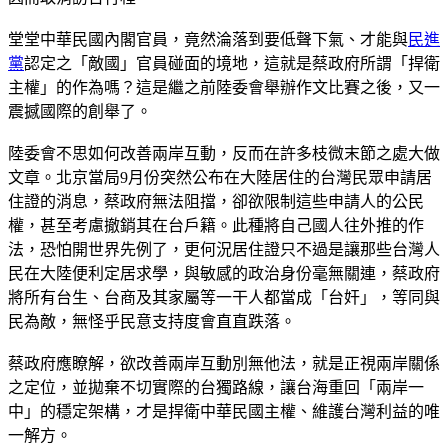
堂堂中華民國內閣官員，竟然淪落到要低聲下氣、才能與
民進
黨
認定之「敵國」官員碰面的境地，這就是蔡政府所謂「捍衛
主權」的作為嗎？這是繼之前陸委會舉辦作文比賽之後，又一
震撼國際的創舉了。
陸委會不思如何改善兩岸互動，反而在許多枝微末節之處大做
文章。北京當局9月份突然公布在大陸居住的台灣民眾申請居
住證的消息，蔡政府無法阻擋，卻欲限制這些申請人的公民
權，甚至考慮撤銷其在台戶籍。此種將自己國人往外推的作
法，恐怕開世界先例了，更何況居住證只不過是讓那些台灣人
民在大陸便利定居求學，與敏感的政治身份毫無關連，蔡政府
將所有台生、台商及其家屬等一干人都當成「台奸」，等同與
民為敵，無怪乎民意支持度會直直跌落。
蔡政府應瞭解，欲改善兩岸互動別無他法，就是正視兩岸關係
之定位，並拋棄不切實際的台獨路線，讓台海重回「兩岸一
中」的穩定架構，才是捍衛中華民國主權、維護台灣利益的唯
一解方。