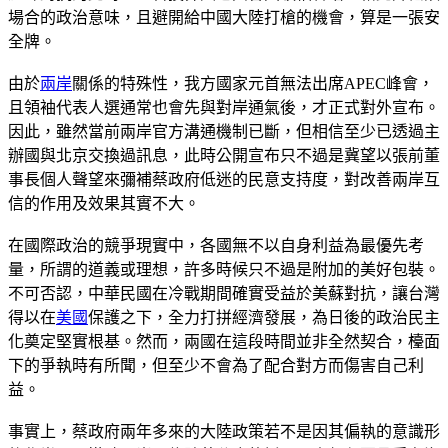
場合的政治意味，且避開給中國大陸打槍的機會，算是一張安
全牌。
由於
兩岸
關係的特殊性，我方國家元首無法出席APEC峰會，
且領袖代表人選通常也會先與對岸通氣後，才正式對外宣布。
因此，雖然當前兩岸官方溝通機制已斷，但相信至少已透過主
辦國與北京交換過訊息，此時公開宣布只不過是冀望以張前董
事長個人聲望來彌補蔡政府低迷的民意支持度，對改善兩岸互
信的作用及效果其實不大。
在國際政治的競爭現實中，各國無不以自身利益為最優先考
量，所謂的道義或理想，許多時候只不過是附加的美好包裝。
不可否認，中華民國在冷戰期間確實受益於美蘇對抗，讓台灣
得以在
美國
保護之下，全力打拼經濟發展，為日後的政治民主
化奠定堅實根基。然而，兩國在這段時間並非全然契合，檯面
下的爭執時有所聞，但至少不會為了配合對方而傷害自己利
益。
事實上，蔡政府兩年多來的大陸政策若不是因其偏執的意識形