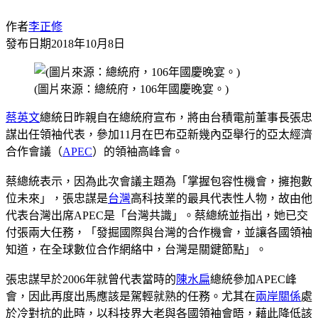
作者
李正修
發布日期
2018年10月8日
(圖片來源：總統府，106年國慶晚宴。)
蔡英文
總統日昨親自在總統府宣布，將由台積電前董事長張忠
謀出任領袖代表，參加11月在巴布亞新幾內亞舉行的亞太經濟
合作會議（
APEC
）的領袖高峰會。
蔡總統表示，因為此次會議主題為「掌握包容性機會，擁抱數
位未來」，張忠謀是
台灣
高科技業的最具代表性人物，故由他
代表台灣出席APEC是「台灣共識」。蔡總統並指出，她已交
付張兩大任務，「發掘國際與台灣的合作機會，並讓各國領袖
知道，在全球數位合作網絡中，台灣是關鍵節點」。
張忠謀早於2006年就曾代表當時的
陳水扁
總統參加APEC峰
會，因此再度出馬應該是駕輕就熟的任務。尤其在
兩岸關係
處
於冷對抗的此時，以科技界大老與各國領袖會晤，藉此降低該