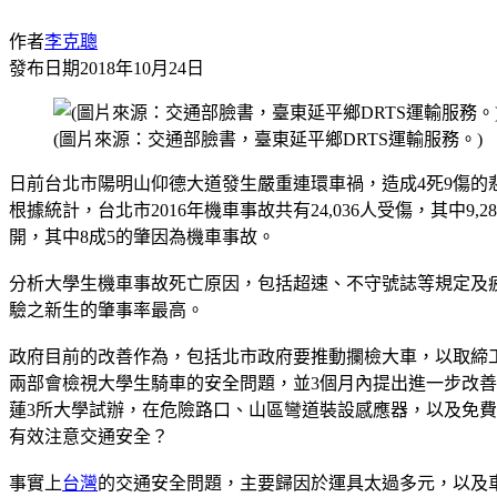
作者
李克聰
發布日期
2018年10月24日
(圖片來源：交通部臉書，臺東延平鄉DRTS運輸服務。)
日前台北市陽明山仰德大道發生嚴重連環車禍，造成4死9傷
根據統計，台北市2016年機車事故共有24,036人受傷，其中
開，其中8成5的肇因為機車事故。
分析大學生機車事故死亡原因，包括超速、不守號誌等規定及
驗之新生的肇事率最高。
政府目前的改善作為，包括北市政府要推動攔檢大車，以取締
兩部會檢視大學生騎車的安全問題，並3個月內提出進一步改善
蓮3所大學試辦，在危險路口、山區彎道裝設感應器，以及免
有效注意交通安全？
事實上
台灣
的交通安全問題，主要歸因於運具太過多元，以及