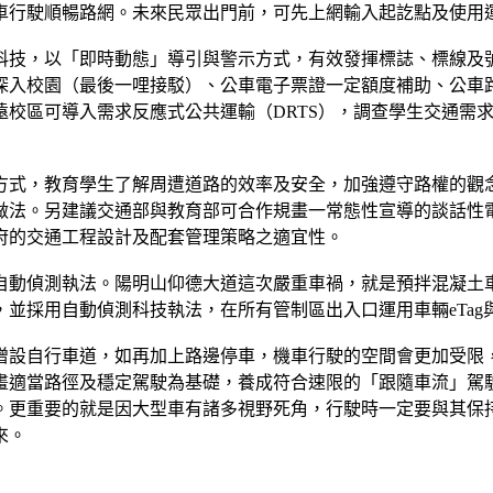
車行駛順暢路網。未來民眾出門前，可先上網輸入起訖點及使用
科技，以「即時動態」導引與警示方式，有效發揮標誌、標線及
深入校園（最後一哩接駁）、公車電子票證一定額度補助、公車
遠校區可導入需求反應式公共運輸（DRTS），調查學生交通需
方式，教育學生了解周遭道路的效率及安全，加強遵守路權的觀
法。另建議交通部與教育部可合作規畫一常態性宣導的談話性電視節
府的交通工程設計及配套管理策略之適宜性。
自動偵測執法。陽明山仰德大道這次嚴重車禍，就是預拌混凝土
並採用自動偵測科技執法，在所有管制區出入口運用車輛eTa
增設自行車道，如再加上路邊停車，機車行駛的空間會更加受限
徑及穩定駕駛為基礎，養成符合速限的「跟隨車流」駕駛習慣，歐美稱
。更重要的就是因大型車有諸多視野死角，行駛時一定要與其保
來。