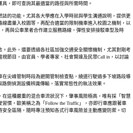
運具，即可查詢其最適當的路徑與所需時間。
號誌的功能。尤其各大學應在入學時就與學生溝通說明，提供更
路線盡量入校園等，再配合適當的限制機車進入校園之機制，以
求，再與公車業者合作建立服務路線，彈性安排接駁車型及時
念。此外，還要透過各社區加強交通安全關懷機制，尤其對剛考
目，由官員、學者專家、社會賢達及民眾Call in，以討論
車在尖峰管制時段為避開管制檢查點，繞道行駛過多下坡路段導
g與路側偵測設備辨識傳輸，落實常態性的執法效果。
，在這種嚴重的混合車流狀況下，肇事風險極高，唯有採「智慧
之為「Follow the Traffic」，亦即行車應跟著車
持安全區隔，隨時專注預知各式行車風險並主動應變防禦。切