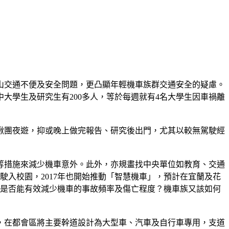
山交通不便及安全問題，更凸顯年輕機車族群交通安全的疑慮。
，其中大學生及研究生有200多人，等於每週就有4名大學生因車禍離
揪團夜遊，抑或晚上做完報告、研究後出門，尤其以較無駕駛經
等措施來減少機車意外。此外，亦規畫找中央單位如教育、交通
入校園，2017年也開始推動「智慧機車」，預計在宜蘭及花
，是否能有效減少機車的事故頻率及傷亡程度？機車族又該如何
，在都會區將主要幹道設計為大型車、汽車及自行車專用，支道