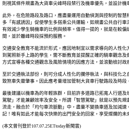
則視其條件規畫為大貨車尖峰時段禁行及機車優先，並設計機
此外，在危險路段及路口，應盡量運用自動偵測與控制的智慧
多「有感誘因」促使學生多搭乘公共運輸，如規畫公共自行車
有效減少學生騎機車的比例與頻率。值得一提的，就是在較偏
間，並於離峰時段採預約服務。
交通安全教育不能流於形式，應因地制宜以需求導向的人性化
到駕照新手上路的學生，需不斷教育並提醒正確的騎車觀念及做
方式宣導各種交通觀念及風險情境的因應方法，並滾動檢討政
至於交通執法部份，則可分成人性化的攔停執法，與科技化之
致煞車失靈肇事。因此應考量增加管制大貨車行駛路段及時段，
最後建議以機車為的年輕族群，目前許多道路已拓寬人行道及
駕駛」才能兼顧效率及安全。所謂「智慧駕駛」就是以預先規畫適當路
流走，融合於「均勻車流脈動」中，盡量不變換車道及加減速
記！唯有如此才能每次快樂的出門安全的回家，享受燦爛的未
(本文曾刊登於107.07.25ETtoday新聞雲)