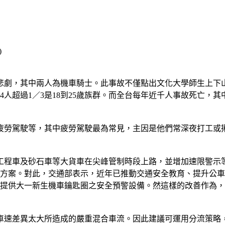
的悲劇，其中兩人為機車騎士。此事故不僅點出文化大學師生上下
9,284人超過1／3是18到25歲族群。而全台每年近千人事故死亡
疲勞駕駛等，其中疲勞駕駛最為常見，主因是他們常深夜打工或
工程車及砂石車等大貨車在尖峰管制時段上路，並增加速限警示
方案。對此，交通部表示，近年已推動交通安全教育、提升公車駛
費提供大一新生機車鑰匙圈之安全預警設備。然這樣的改善作為
車速差異太大所造成的嚴重混合車流。因此建議可運用分流策略