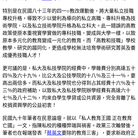
特別是在民國八十三年的四一○教改運動後，將大量私立技職
專校升格，導致不少以營利為導向的私立高職、專科升格為技
術學院，以及私立技術學院升格為私立科大。此一錯誤的高教
政策使原本重視實學實做的專科技職，變成與大學一樣，以致
原本多元化的教育變成一元化的教育，而「高教和技職」學校
教學、研究的趨同化，更造成學校無法培育學術研究菁英及養
成優秀技職人才！
更可議的是，私大及私技學院的經費中，學雜費分別高達五十
四％及六十九％，比公大及公技學院的十八％及三十一％，要
高出兩倍多。而私大及私技學院也分得到占其經費十六％及十
三％的政府補助，以致私大及私技學院辦學經費有高達六十
七％及八十二％，均來自學生學貸或公共資源，完全背離了私
校捐資興學的公益初衷！
民國九十年筆者在民意論壇，就以「私人教育王國 正在教育
亡國」一文，指陳私校的種種弊端與禍害。政黨三次輪替後，
筆者也在報端發表「
蔡英文
要除的教育三害」，要求新政府正