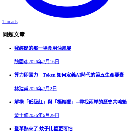
Threads
同類文章
我經歷的那一場食用油風暴
魏國彥
2026年7月16日
算力即國力 Token 如何定義AI時代的第五生產要素
林建甫
2026年7月2日
解構「低級紅」與「極端獨」─尋找兩岸的歷史共鳴箱
黃士修
2026年6月29日
登革熱來了 蚊子比鼠更可怕