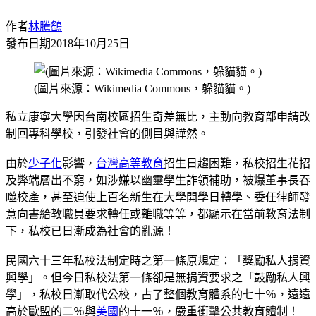
作者
林騰鷂
發布日期
2018年10月25日
(圖片來源：Wikimedia Commons，躲貓貓。)
私立康寧大學因台南校區招生奇差無比，主動向教育部申請改
制回專科學校，引發社會的側目與譁然。
由於
少子化
影響，
台灣
高等教育
招生日趨困難，私校招生花招
及弊端層出不窮，如涉嫌以幽靈學生詐領補助，被爆董事長吞
噬校產，甚至迫使上百名新生在大學開學日轉學、委任律師發
意向書給教職員要求轉任或離職等等，都顯示在當前教育法制
下，私校已日漸成為社會的亂源！
民國六十三年私校法制定時之第一條原規定：「獎勵私人捐資
興學」。但今日私校法第一條卻是無捐資要求之「鼓勵私人興
學」，私校日漸取代公校，占了整個教育體系的七十％，遠遠
高於歐盟的二％與
美國
的十一％，嚴重衝擊公共教育體制！