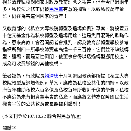
視並清理私校對國家財政及教育理念之禍害，但至今已過兩年
多，私校法之修正仍被
民進黨
有意的擱置，以致私校萬年董
監，仍在為害這個國家的青年！
又教育部的《私立大專校院轉型及退場條例》草案，將設置五
十億元基金作為私校轉型及退場用途。這是魚目混珠的欺瞞作
為，惹來高教工會召開記者會批判，認為教育部轉型學校參考
指標所列四十所學校總資產高達一千三百億，它們並不缺錢轉
型、退場，而是惡性倒閉，使董事會得以透過轉型挪用校產，
成為可收費賺錢的其他機構。
筆者認為，行政院長
賴清德
十月初退回教育部所提《私立大專
校院轉型及退場條例》草案，應成為私校公共化的開端。以政
府每年補助私校六百多億及私校每年所收近千億的學費，私校
不應淪為未有捐資董事會的私產，而應將之轉為保障國民生活
機會平等的公共教育或長照福利體制！
(本文刊登於107.10.22 聯合報民意論壇)
關鍵字