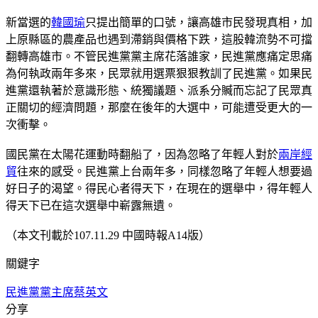
新當選的
韓國瑜
只提出簡單的口號，讓高雄市民發現真相，加
上原縣區的農產品也遇到滯銷與價格下跌，這股韓流勢不可擋
翻轉高雄市。不管民進黨黨主席花落誰家，民進黨應痛定思痛
為何執政兩年多來，民眾就用選票狠狠教訓了民進黨。如果民
進黨還執著於意識形態、統獨議題、派系分贓而忘記了民眾真
正關切的經濟問題，那麼在後年的大選中，可能遭受更大的一
次衝擊。
國民黨在太陽花運動時翻船了，因為忽略了年輕人對於
兩岸經
貿
往來的感受。民進黨上台兩年多，同樣忽略了年輕人想要過
好日子的渴望。得民心者得天下，在現在的選舉中，得年輕人
得天下已在這次選舉中嶄露無遺。
（本文刊載於107.11.29 中國時報A14版）
關鍵字
民進黨
黨主席
蔡英文
分享