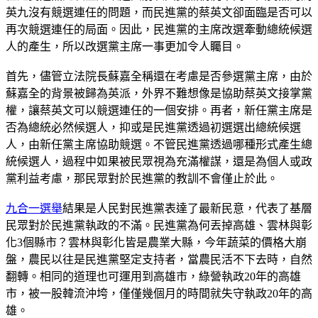
英九沒有競選連任的問題，而民進黨的蔡英文卻面臨是否可以
再次競選連任的局面。因此，民進黨的主席改選牽動總統候選
人的產生，所以改選黨主席一事更加令人矚目。
首先，儘管立法院長蘇嘉全稱還在考慮是否參選黨主席，由於
蘇嘉全的背景被歸為英派，外界不難想像是協助蔡英文接掌黨
權，讓蔡英文可以競選連任的一個安排。再者，新任黨主席是
否為總統必然候選人，抑或是民進黨透過初選選出總統候選
人，由新任黨主席協助競選。不管民進黨透過哪種形式產生總
統候選人，過程中如果被民眾視為充滿權謀，還是為個人或政
黨利益考慮，那民眾對於民進黨的教訓不會僅止於此。
九合一選舉
結果是人民對民進黨表達了最新民意，代表了基層
民眾對於民進黨執政的不滿。民進黨為何丟掉高雄、雲林與彰
化3個縣市？雲林與彰化皆是農業大縣，今年蔬菜的價格大崩
盤，農民以往是民進黨堅定支持者，當農民活不下去時，自然
翻轉。相同的道理也可運用到高雄市，綠營執政20年的高雄
市，被一股韓流沖垮，僅僅幾個月的時間就失守執政20年的高
雄。