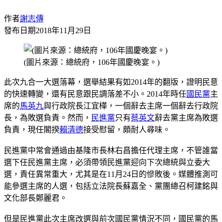
作者
謝志傳
發布日期
2018年11月29日
(圖片來源：總統府，106年國慶晚宴。)
此次九合一大選落幕，選舉結果有如2014年的翻版，證明民意
的快速轉變，還有民意跟民調落差不小。2014年時任
國民黨
主
席的
馬英九
與行政院長江宜樺，一個辭去主席一個辭去行政院
長，為敗選負責。然而，
民進黨
只有
蔡英文
辭去黨主席為敗選
負責，現任閣揆
賴清德
接受慰留，頗耐人尋味。
民進黨中常會通過由基隆市長林右昌擔任代理主席，不管誰當
選下任民進黨主席，必須帶領民進黨迎向下次總統與立委大
選，責任異常重大，尤其是在11月24日的慘敗後。媒體推測可
能參選主席的人選，包括立法院長蘇嘉全、黨團總召柯建銘與
文化部長鄭麗君。
但是民進黨此次主席改選與前次國民黨情況不同，國民黨的馬