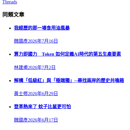
Threads
同類文章
我經歷的那一場食用油風暴
魏國彥
2026年7月16日
算力即國力 Token 如何定義AI時代的第五生產要素
林建甫
2026年7月2日
解構「低級紅」與「極端獨」─尋找兩岸的歷史共鳴箱
黃士修
2026年6月29日
登革熱來了 蚊子比鼠更可怕
魏國彥
2026年6月17日