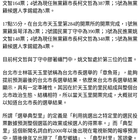
文智164票；4號為現任無黨籍市長柯文哲為387票；5號為無黨
籍候選人李錫錕為5票。
17點55分，在台北市天玉里第284的開票所的開票完成，1號無
黨籍吳萼洋為2票；2號國民黨丁守中為390票；3號為民進黨姚
文智148票；4號為現任無黨籍市長柯文哲為348票；5號為無黨
籍候選人李錫錕為4票。
目前柯文哲與丁守中膠著纏鬥中，姚文智處於第三位的位置。
台北市士林區天玉里號稱為台北市長選舉的「章魚哥」，能夠
提前預測最後的台北市長選舉結果，依歷來台北市長選舉結果
顯示，具有一定準確性。其因在於天玉里的里民組成與整個台
北市政治生態、結構相符，所以當天玉里開票完成，大概就可
以知道台北市長的選舉結果。
所謂「選舉典型里」的定義是「利用挑選出之特定里的選民投
票數據預測整個選區的政黨或候選人的得票率。」而「典型
里」這個新聞名詞自約2000年以後出現在電視新聞的報導預測
中，隨後幾年又出現了「典型鄉鎮」、「典型村里」等詞彙。