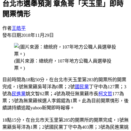
台北市選舉預測 章魚哥「天玉里」即時
開票情形
作者
王皓平
發布日期
2018年11月29日
(圖片來源：總統府，107年地方公職人員選舉投
票。)
目前時間為18點50分，在台北市天玉里第283的開票所的開票
完成，1號無黨籍吳萼洋為0票；2號
國民黨
丁守中為127票；3
號為
民進黨
姚文智62票；4號為現任無黨籍市長
柯文哲
177為
票；5號為無黨籍候選人李錫錕為1票。此為目前開票情形，後
續請持續追蹤yahoo新聞即時報導。
18點15分，在台北市天玉里第285的開票所的開票完成，1號無
黨籍吳萼洋為1票；2號國民黨丁守中為403票；3號為民進黨姚