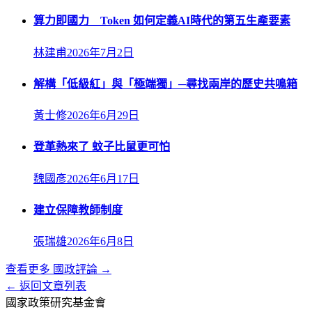
算力即國力 Token 如何定義AI時代的第五生產要素
林建甫
2026年7月2日
解構「低級紅」與「極端獨」─尋找兩岸的歷史共鳴箱
黃士修
2026年6月29日
登革熱來了 蚊子比鼠更可怕
魏國彥
2026年6月17日
建立保障教師制度
張瑞雄
2026年6月8日
查看更多
國政評論
→
← 返回文章列表
國家政策研究基金會