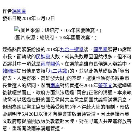
作者
馮國豪
發布日期
2018年12月12日
(圖片來源：總統府，106年國慶晚宴。)
經過熱鬧緊張紛擾的2018年
九合一選舉
後，
國民黨
獲得16席縣
市長，而執政的
民進黨
大敗，就其失敗原因固然很多，但不可
否認其中一項就是
兩岸關係
。在選前高雄市長候選人辯論中，
韓國瑜
提出他是支持｢
九二共識
｣的，並以此為基礎做為｢貨出
得去、人進得來、高雄發大財｣的基礎，選後也獲得多數縣市
長當選人的認同，然而
兩岸
對話管道在2016年
蔡英文
當選總統
後就嘎然而止，政府方面無法透過｢兩會｣正常的溝通。本來執
政黨可以透過在野的國民黨與共產黨之間國共論壇溝通訊息，
但因為國民黨主席吳敦義受限於3年不得赴大陸的限制，預估
要到明年5月20日以後才有機會重啟溝通管道。因此建議蔡英
文政府應提前開放讓吳敦義赴大陸，對在野黨與共產黨釋放善
意，重新開啟兩岸溝通管道。