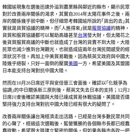
韓國瑜現象在選後迅速外溢到農業縣與鄰近的縣市，顯示民眾
對於改善兩岸關係的渴求，其實自2014年太陽花事件之後，兩
岸的關係幾乎就中斷，但仔細思考韓國瑜所說的｢貨出的去｣其
實就是貨貿協議的精神，而｢人進得來｣就是
服貿協議
的精神，
貨貿和服貿協議都可以幫助高雄甚至
台灣
發大財，但太陽花之
後貨貿服貿商議的中斷也就造成了台灣的貨賣不到大陸，大陸
民眾也減少進到台灣觀光，也就造成這兩年台灣民間感受的經
濟狀況不佳。再加上中美貿易戰後，因為蔡英文政府與中國大
陸幾乎絕裂，只好一面倒的壓寶
美國
一方，希望美國及其盟國
日本能支持台灣對抗中國大陸。
然而在10月26日席近平與安倍晉三會面後，確認以｢化競爭為
協調｣的中日關係新三原則後，蔡英文失去日本的支持；12月2
日席川會後確認美國與大陸已達成貿易休戰協議，美國是否還
堅持強力支持台灣對抗中國大陸已經有很大的疑問了。
改善兩岸關係讓台灣經濟走出活路，已經是台灣多數民眾共同
的心聲了，經過這次選戰後，藍營獲勝的各個縣市長都已經蠢
蠢欲動，希望跟大陸建立緊密的關係，但如果各縣市各吹一把