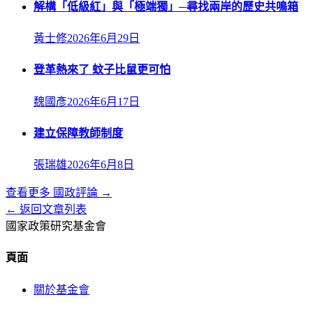
解構「低級紅」與「極端獨」─尋找兩岸的歷史共鳴箱
黃士修
2026年6月29日
登革熱來了 蚊子比鼠更可怕
魏國彥
2026年6月17日
建立保障教師制度
張瑞雄
2026年6月8日
查看更多
國政評論
→
← 返回文章列表
國家政策研究基金會
頁面
關於基金會