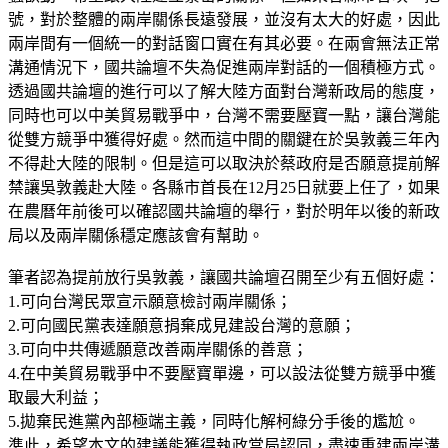
號，對於整體的兩岸關係長遠發展，並沒有太大的好處，因此
兩岸間有一個統一的對話窗口實在有其必要。在兩會無法正常
溝通情況下，國共論壇不失為促進兩岸對話的一個積極方式。
透過國共論壇的進行可以了解大陸方面對台灣新政局的態度，
同時也可以中美貿易戰爭中，台灣不需要壓寶一點，讓台灣能
從雙方競爭中獲得好處。然而這中間的關鍵在於吳敦義三年內
不得赴大陸的限制。但是這可以取決於蔡政府是否願意提前解
禁讓吳敦義赴大陸。各縣市首長在12月25日就要上任了，如果
在農曆年前後可以確認國共論壇的舉行，對於明年以後的新政
局以及兩岸關係穩定應該會有幫助。
筆者認為提前放行吳敦義，讓國共論壇召開至少有五個好處：
1.可向台灣民眾宣示願意檢討兩岸關係；
2.可向國民黨表達願意捐棄成見建設台灣的意願；
3.可向中共傳遞願意改善兩岸關係的善意；
4.在中美貿易戰爭中不要壓寶單邊，可以設法從雙方競爭中獲
取最大利益；
5.拋棄民進黨內部極端主義，同時化解柯綠分手後的尷尬。
準此，希望本文的建議能獲得執政當局認同，盡速重建兩岸溝