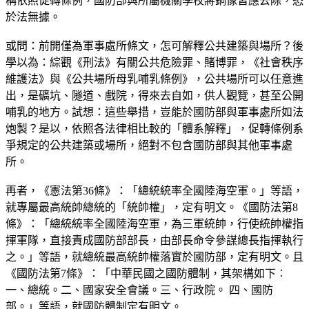
稱依照促轉條例，國防部與所屬機關學校蔣銅像皆應去除，恐
於法無據。
或問：前開僅為軍事處所條文，怎可解釋公共建築與場所？後
學以為：綜觀《刑法》有關公共危險罪、賭博罪，《社會秩序
維護法》與《公共場所母乳哺乳條例》，公共場所可以任意進
出，是礦坑、隧道、戲院，得來去自如，供人觀覽，甚至公開
哺乳的地方。試想：這些舉措，豈能於國防部與軍事處所如法
炮製？是以，依照各法律相比較的「體系解釋」，促轉條例系
爭規定的公共建築或場所，絕對不包含國防部與其他軍事處
所。
再者，《憲法第36條》：「總統統率全國陸海空軍。」等語，
就專屬最高統帥總統的「統帥權」，定有明文。《國防法第8
條》：「總統統率全國陸海空軍，為三軍統帥，行使統帥權指
揮軍隊，直接責成國防部部長，由部長命令參謀總長指揮執行
之。」等語，就總統最高統帥權落實於國防部，定有明文。且
《國防法第7條》：「中華民國之國防體制，其架構如下︰
一、總統。二、國家安全會議。三、行政院。 四、國防
部。」等語，就國防體制定有明文。