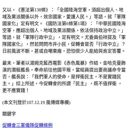
又以，《憲法第138條》：「全國陸海空軍，須超出個人、地
域及黨派關係以外，效忠國家，愛護人民。」等語，就「軍隊
國家化」定有明文。《國防法第6條第1項》：「中華民國陸海
空軍，應超出個人、地域及黨派關係，依法保持政治中立。」
等語，就「軍隊行政中立」，定有明文。尤委員伯祥提及「軍
隊國家化」，然若問問市井小民，促轉會是否「行政中立」？
日前風波不斷，甚或自嘲東廠，恐怕很少人能給與肯定答覆。
最末，筆者以湯姆克藍西電影《赤色風暴》作結，金哈克曼飾
演的潛艇艦長，奉命前往他國平叛，當組員提出要商議命令當
否，艦長說：「我們軍人的使命，是捍衛民主，不是實踐民
主。」綜上所述，今促轉會的所謂「民主」，既不值捍衛 ，
更不應實踐！
(本文刊登於107.12.19 風傳媒專欄)
關鍵字
促轉會
三軍儀隊
促轉條例