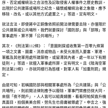
序、否定威權統治之合法性及記取侵害人權事件之歷史教訓，
出現於公共建築或場所之紀念、緬懷威權統治者之象徵，應予
移除、改名，或以其他方式處置之。」等語，定有明文。
就法言法，即使蔣中正銅像依照前開法律需要去除，亦僅限於
公共建築或公共場所，我們就要探討「國防部」與「部隊」等
軍事處所，算不算「公共場所」？
其次，《刑法第112條》：「意圖刺探或收集第一百零九條第
一項之文書、圖畫、消息或物品，未受允准而入要塞、軍港、
軍艦及其他軍用處所建築物，或留滯其內者，處一年以下有期
徒刑。」等語，就擅入軍事處所罪，定有明文。且《陸海空軍
刑法第23條》，亦就同樣行為態樣，對軍人有「加重刑罰」規
定。
由是可知，若稱國防部與相關軍事處所為「公共建築」與「公
共場所」，則前開法律則應予以廢除，軍事門禁應仿傚大同，
來個「夜不閉戶」，人人皆可以組貴婦團，看看阿帕契直升機
真面目，拍個美美合照，勞先生也毋庸被懲處了。申言之，強