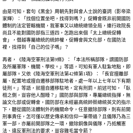
由是可知，套句《黑金》周朝先對與會人士說的臺詞（影帝梁
家輝）：「找個位置坐吧，找得到嗎？」促轉會既非前開國防
體制的法定管轄機關，我軍事又以總統總領全局，連行政院長
尚且不能對國防部指三道四，怎跑出來個「太上總統促轉
會」，僭越專屬總統的統帥權，促轉會與文化部，在國防法
裡，找得到「自己的位子嗎」？
再者，《陸海空軍刑法第9條》：「本法所稱部隊，謂國防部
及所屬軍隊、機關、學校。」等語，可知有軍人駐紮地點，即
屬部隊。又依《陸海空軍刑法第42條第1項》：「長官擅離部
屬、配置地或擅自遷移部隊駐地者，處一年以上七年以下有期
徒刑。」等語，就擅自遷移駐地，定有刑罰。前述可知，「臥
榻之側，豈容他人酣睡？」國防部與部隊，專屬總統指揮，無
論文化部或促轉會，國防部在未經最高統帥蔡總統英文的指示
下，聽從國防法體制外的機關命令，任意撤除部隊，則有前開
刑事責任，怎可僅以歷史傳承和信仰一筆帶過？且儀隊乃為三
軍一部，亦屬前開部隊之一環，撤除銅像與儀隊，乃抵觸憲
法、違反軍刑法的要求，豈容雞毛當令箭？