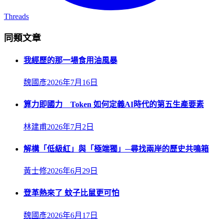
Threads
同類文章
我經歷的那一場食用油風暴
魏國彥
2026年7月16日
算力即國力 Token 如何定義AI時代的第五生產要素
林建甫
2026年7月2日
解構「低級紅」與「極端獨」─尋找兩岸的歷史共鳴箱
黃士修
2026年6月29日
登革熱來了 蚊子比鼠更可怕
魏國彥
2026年6月17日