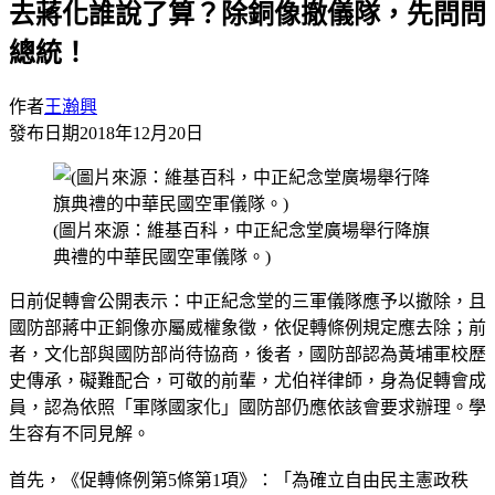
去蔣化誰說了算？除銅像撤儀隊，先問問
總統！
作者
王瀚興
發布日期
2018年12月20日
(圖片來源：維基百科，中正紀念堂廣場舉行降旗
典禮的中華民國空軍儀隊。)
日前促轉會公開表示：中正紀念堂的三軍儀隊應予以撤除，且
國防部蔣中正銅像亦屬威權象徵，依促轉條例規定應去除；前
者，文化部與國防部尚待協商，後者，國防部認為黃埔軍校歷
史傳承，礙難配合，可敬的前輩，尤伯祥律師，身為促轉會成
員，認為依照「軍隊國家化」國防部仍應依該會要求辦理。學
生容有不同見解。
首先，《促轉條例第5條第1項》：「為確立自由民主憲政秩