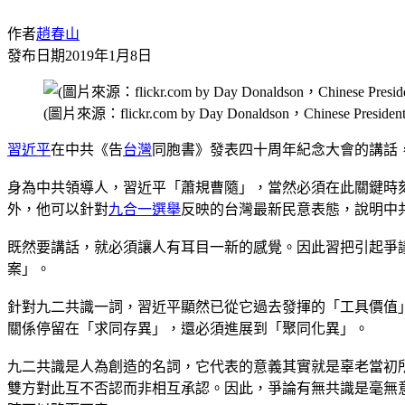
作者
趙春山
發布日期
2019年1月8日
(圖片來源：flickr.com by Day Donaldson，Chinese President 
習近平
在中共《告
台灣
同胞書》發表四十周年紀念大會的講話
身為中共領導人，習近平「蕭規曹隨」，當然必須在此關鍵時
外，他可以針對
九合一選舉
反映的台灣最新民意表態，說明中
既然要講話，就必須讓人有耳目一新的感覺。因此習把引起爭
案」。
針對九二共識一詞，習近平顯然已從它過去發揮的「工具價值
關係停留在「求同存異」，還必須進展到「聚同化異」。
九二共識是人為創造的名詞，它代表的意義其實就是辜老當初所說「心
雙方對此互不否認而非相互承認。因此，爭論有無共識是毫無