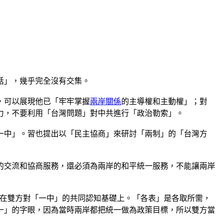
話」，幾乎完全沒有交集。
，可以展現他已「牢牢掌握
兩岸關係
的主導權和主動權」；對
力，不要利用「台灣問題」對中共進行「政治勒索」。
一中」。習也提出以「民主協商」來研討「兩制」的「台灣方
的交流和協商服務，還必須為兩岸的和平統一服務，不能讓兩岸
解是建立在雙方對「一中」的共同認知基礎上。「各表」是各取所需，
一」的字眼，因為當時兩岸都把統一做為政策目標，所以雙方當