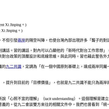
Xi Jinping。)
，不但引發
兩岸
的隔空叫陣，也使台灣內部出現許多「聾子的對
刻講話。習的講話，對內可以凸顯他的「新時代對台工作思想」
共對台政策的頂層設計和底線思維。與此同時，習也藉此警告外
議的
九二共識
，定調為「在一個中國原則基礎上，達成兩岸同屬
」，提升到目前的「目標價值」，也就是九二共識不能只為兩岸
照不宣的理解」（tacit understanding）。這個理
意義的。從九二會談雙方來往的相關文件中，我們也曾看到「統