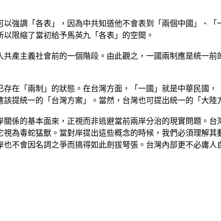
可以強調「各表」，因為中共知道他不會表到「兩個中國」、「
所以限縮了當初給予馬英九「各表」的空間。
入共產主義社會前的一個階段。由此觀之，一國兩制應是統一前
已存在「兩制」的狀態。在台灣方面，「一國」就是中華民國，
應該提統一的「台灣方案」。當然，台灣也可提出統一的「大陸
岸關係的基本面來，正視而非逃避當前兩岸分治的現實問題。台
它視為毒蛇猛獸。當對岸提出這些概念的時候，我們必須理解其
岸也不會因名詞之爭而搞得如此劍拔弩張。台灣內部更不必庸人