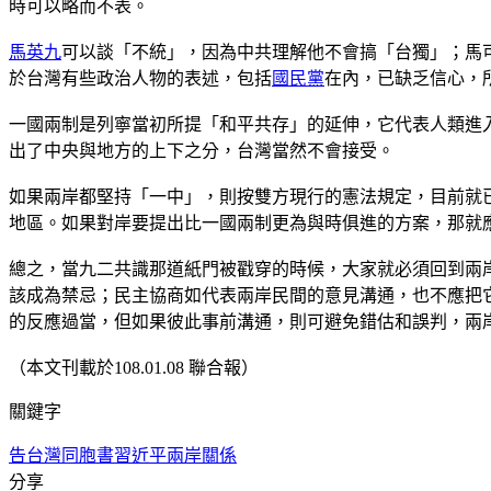
時可以略而不表。
馬英九
可以談「不統」，因為中共理解他不會搞「台獨」；馬
於台灣有些政治人物的表述，包括
國民黨
在內，已缺乏信心，
一國兩制是列寧當初所提「和平共存」的延伸，它代表人類進
出了中央與地方的上下之分，台灣當然不會接受。
如果兩岸都堅持「一中」，則按雙方現行的憲法規定，目前就
地區。如果對岸要提出比一國兩制更為與時俱進的方案，那就
總之，當九二共識那道紙門被戳穿的時候，大家就必須回到兩
該成為禁忌；民主協商如代表兩岸民間的意見溝通，也不應把
的反應過當，但如果彼此事前溝通，則可避免錯估和誤判，兩
（本文刊載於108.01.08 聯合報）
關鍵字
告台灣同胞書
習近平
兩岸關係
分享