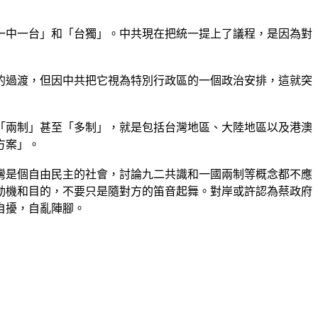
一中一台」和「台獨」。中共現在把統一提上了議程，是因為對
的過渡，但因中共把它視為特別行政區的一個政治安排，這就突
「兩制」甚至「多制」，就是包括台灣地區、大陸地區以及港澳
方案」。
灣是個自由民主的社會，討論九二共識和一國兩制等概念都不應
動機和目的，不要只是隨對方的笛音起舞。對岸或許認為蔡政府
自擾，自亂陣腳。