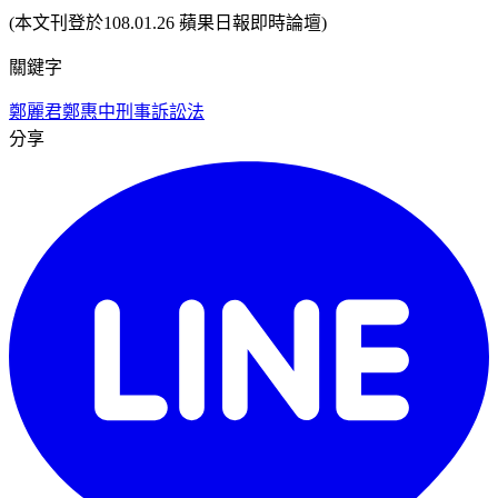
(本文刊登於108.01.26 蘋果日報即時論壇)
關鍵字
鄭麗君
鄭惠中
刑事訴訟法
分享