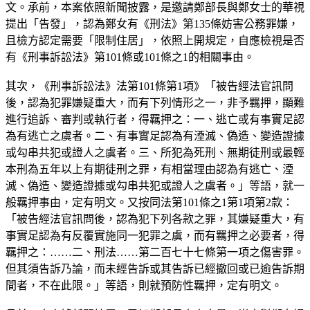
文。承前，本案依照新聞披露，是邀請鄭部長與鄭女士的華視
提出「告發」，認為鄭女有《刑法》第135條妨害公務罪嫌，
且檢方認定需要「限制住居」，依照上開規定，自應檢視是否
有《刑事訴訟法》第101條或101條之1的相關事由。
其次，《刑事訴訟法》法第101條第1項》「被告經法官訊問
後，認為犯罪嫌疑重大，而有下列情形之一，非予羈押，顯難
進行追訴、審判或執行者，得羈押之：一、逃亡或有事實足認
為有逃亡之虞者。二、有事實足認為有湮滅、偽造、變造證據
或勾串共犯或證人之虞者。三、所犯為死刑、無期徒刑或最輕
本刑為五年以上有期徒刑之罪，有相當理由認為有逃亡、湮
滅、偽造、變造證據或勾串共犯或證人之虞者。」等語，就一
般羈押事由，定有明文。又按同法第101條之1第1項第2款：
「被告經法官訊問後，認為犯下列各款之罪，其嫌疑重大，有
事實足認為有反覆實施同一犯罪之虞，而有羈押之必要者，得
羈押之：……二、刑法……第二百七十七條第一項之傷害罪。
但其須告訴乃論，而未經告訴或其告訴已經撤回或已逾告訴期
間者，不在此限。」等語，則就預防性羈押，定有明文。