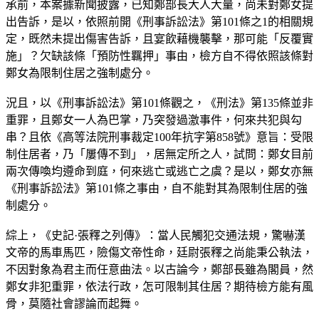
承前，本案據新聞披露，已知鄭部長大人大量，尚未對鄭女提
出告訴，是以，依照前開《刑事訴訟法》第101條之1的相關規
定，既然未提出傷害告訴，且宴飲藉機襲擊，那可能「反覆實
施」？欠缺該條「預防性羈押」事由，檢方自不得依照該條對
鄭女為限制住居之強制處分。
況且，以《刑事訴訟法》第101條觀之，《刑法》第135條並非
重罪，且鄭女一人為巴掌，乃突發過激事件，何來共犯與勾
串？且依《高等法院刑事裁定100年抗字第858號》意旨：受限
制住居者，乃「屢傳不到」，居無定所之人，試問：鄭女目前
兩次傳喚均遵命到庭，何來逃亡或逃亡之虞？是以，鄭女亦無
《刑事訴訟法》第101條之事由，自不能對其為限制住居的強
制處分。
綜上，《史記·張釋之列傳》：當人民觸犯交通法規，驚嚇漢
文帝的馬車馬匹，險傷文帝性命，廷尉張釋之尚能秉公執法，
不因對象為君主而任意曲法。以古論今，鄭部長雖為閣員，然
鄭女非犯重罪，依法行政，怎可限制其住居？期待檢方能有風
骨，莫隨社會謬論而起舞。