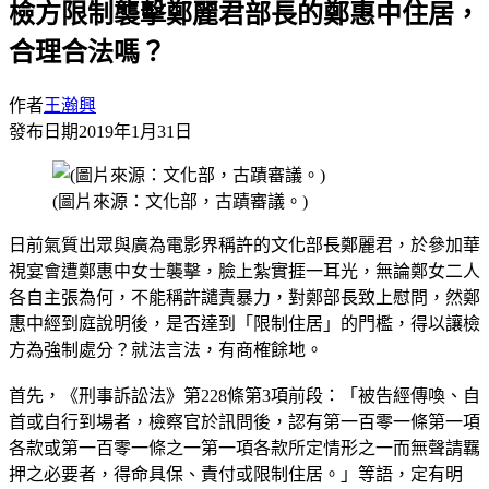
檢方限制襲擊鄭麗君部長的鄭惠中住居，
合理合法嗎？
作者
王瀚興
發布日期
2019年1月31日
(圖片來源：文化部，古蹟審議。)
日前氣質出眾與廣為電影界稱許的文化部長鄭麗君，於參加華
視宴會遭鄭惠中女士襲擊，臉上紮實捱一耳光，無論鄭女二人
各自主張為何，不能稱許譴責暴力，對鄭部長致上慰問，然鄭
惠中經到庭說明後，是否達到「限制住居」的門檻，得以讓檢
方為強制處分？就法言法，有商榷餘地。
首先，《刑事訴訟法》第228條第3項前段：「被告經傳喚、自
首或自行到場者，檢察官於訊問後，認有第一百零一條第一項
各款或第一百零一條之一第一項各款所定情形之一而無聲請羈
押之必要者，得命具保、責付或限制住居。」等語，定有明