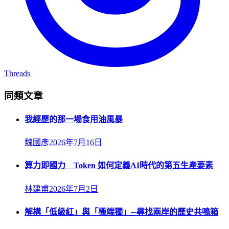
Threads
同類文章
我經歷的那一場食用油風暴
魏國彥
2026年7月16日
算力即國力 Token 如何定義AI時代的第五生產要素
林建甫
2026年7月2日
解構「低級紅」與「極端獨」─尋找兩岸的歷史共鳴箱