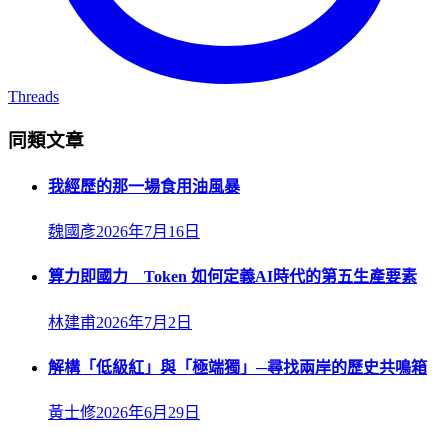
Threads
同類文章
我經歷的那一場食用油風暴
魏國彥
2026年7月16日
算力即國力 Token 如何定義AI時代的第五生產要素
林建甫
2026年7月2日
解構「低級紅」與「極端獨」─尋找兩岸的歷史共鳴箱
黃士修
2026年6月29日