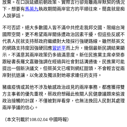
放棄。在口說延續前朝政策、實際言行卻背離兩岸默契的情況
下，想要有
馬英九
執政期間兩岸官方的平順往來，簡直就是痴
人說夢話。
不可否認，絕大多數國人皆不滿中共挖走我邦交國、限縮台灣
國際空間，更不希望兩岸關係遭政治因素干擾，但這些反感不
代表人民就支持蔡政府繼續對大陸採行強硬路線。雖然蔡英文
的網路支持度因強硬回應
習近平
而上升，幾個最新民調結果顯
示，不滿意其兩岸政策仍多過滿意度。新任民進黨主席卓榮泰
跟秘書長羅文嘉雖強調在經過與社會對話溝通後，民進黨可能
提出一個新決議文，但蔡英文已嚐到網紅甜頭，不會輕言從兩
岸對抗退讓，以免波及獨派對她尋求連任的支持。
豬瘟疫情或其他不涉及敏感政治歧見的兩岸事務，都應獲得雙
方主事者的優先重視，蔡政府想藉此攸關人民健康議題來偷渡
政治接觸的計謀，不僅被對岸看穿，也無法挽回人民對其處理
兩岸爭議的信心。
（本文刊載於108.02.04 中國時報）