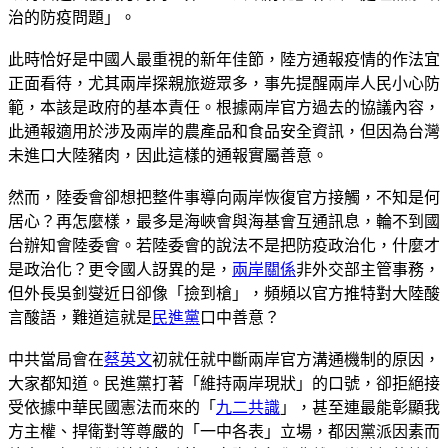
治的防疫問題」。
此時恰好是中國人最重視的新年佳節，陸方通報疫情的作法宜
正面看待，尤其兩岸探親旅遊眾多，事先提醒兩岸人民小心防
範，本該是政府的基本責任。根據兩岸官方過去的協議內容，
此通報適用於涉及兩岸的農產品和食品安全資訊，但因為台灣
未進口大陸豬肉，因此這樣的通報實屬善意。
然而，陸委會卻想把整件事導向兩岸恢復官方接觸，不知是何
居心？再怎麼樣，最多是海峽會與海基會互通訊息，輪不到國
台辦知會陸委會。若陸委會的說法不是把防疫政治化，什麼才
是政治化？更令國人訝異的是，
兩岸關係
非外交部主管事務，
但外長吳釗燮近日卻像「撿到槍」，頻頻以官方推特對大陸酸
言酸語，難道這就是
民進黨
口中善意？
中共當局會在
蔡英文
初就任就中斷兩岸官方溝通機制的原因，
大家都知道。民進黨打著「維持兩岸現狀」的口號，卻拒絕接
受依據中華民國憲法而來的「
九二共識
」，甚至連最能彰顯我
方主權、捍衛對等尊嚴的「一中各表」立場，都因黨派因素而