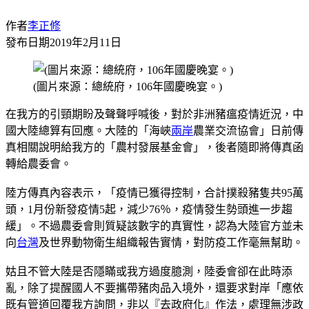
作者
李正修
發布日期
2019年2月11日
(圖片來源：總統府，106年國慶晚宴。)
在我方的引頸期盼及聲聲呼喊後，對於非洲豬瘟疫情近況，中
國大陸總算有回應。大陸的「海峽
兩岸
農業交流協會」日前傳
真相關說明給我方的「農村發展基金會」，後者隨即將傳真函
轉給農委會。
陸方傳真內容表示，「疫情已獲得控制，合計撲殺豬隻共95萬
頭，1月份新發疫情5起，減少76％，疫情發生勢頭進一步趨
緩」。不過農委會則質疑該數字的真實性，認為大陸官方並未
向
台灣
及世界動物衛生組織報告實情，對防疫工作毫無幫助。
姑且不管大陸是否隱瞞或我方過度臆測，陸委會卻在此時添
亂，除了提醒國人不要攜帶豬肉品入境外，還要求對岸「應依
既有管道回覆我方詢問，非以『去政府化』作法，處理無涉政