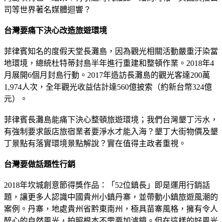
司等世界著名媒體迴響？
台灣要痛下決心改造旅遊環境
菲律賓知名的度假天堂長灘島，因為觀光相關活動嚴重汙染當
地環境，總統杜特蒂封島半年進行重建和整頓作業。2018年4
月展開6個月封島行動。2017年造訪長灘島的觀光客達200萬
1,974人次，全年觀光收益估計達560億披索（約新台幣324億
元）。
菲律賓長灘島能痛下決心整頓旅遊環境；我們台灣墾丁污水，
有強制要求飯店旅宿業者要淨水才能入海？墾丁大街物價及墾
丁景點有落實環境景點解說？實在值得主政者重視。
台灣要做話題性行銷
2018年坎城創意節得獎作品：「52位鎮長」即是運用行銷話
題，讓更多人認識中國貴州小鎮丹寨，並帶動小鎮旅遊風潮的
案例。丹寨，地處貴州省黔東南州，極具苗寨風格，擁有令人
醉心的自然風光，拍照根本不需要加濾鏡。但在這樣的好風光