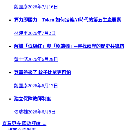
魏國彥
2026年7月16日
算力即國力 Token 如何定義AI時代的第五生產要素
林建甫
2026年7月2日
解構「低級紅」與「極端獨」─尋找兩岸的歷史共鳴箱
黃士修
2026年6月29日
登革熱來了 蚊子比鼠更可怕
魏國彥
2026年6月17日
建立保障教師制度
張瑞雄
2026年6月8日
查看更多
國政評論
→