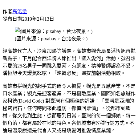
作者
高洺塗
發布日期
2019年2月13日
(圖片來源：pixabay，台北夜景。)
經高雄代言人、冷泉加熱等議題，高雄市觀光局長潘恆旭再拋
新點子，下月配合西洋情人節推出「墜入愛河」活動，號召想
示愛的25名男子一同跳入愛河，有網友、精神醫師認為不妥，
潘恆旭今天爆氣怒嗆，「逢韓必反」還提前朝活動相較。
高雄市拼觀光的起手式的確令人擔憂，觀光是五感產業，不是
口水產業；觀光是迎客產業，不是樹敵產業。國際知名旅遊作
家柯德(David Code) 對臺灣有個極佳的評語：「臺灣是亞洲的
秘密寶石，任何時間來此造訪，都值回票價」。從都市到鄉
村，從文化到生態，從節慶到日常，臺灣的每一個鄉鎮、每一
個角落，都有屬於在地的特色。各個城市有N種行銷方式。不
論是溫泉說還是代言人又或是跳愛河推愛情產業鏈。