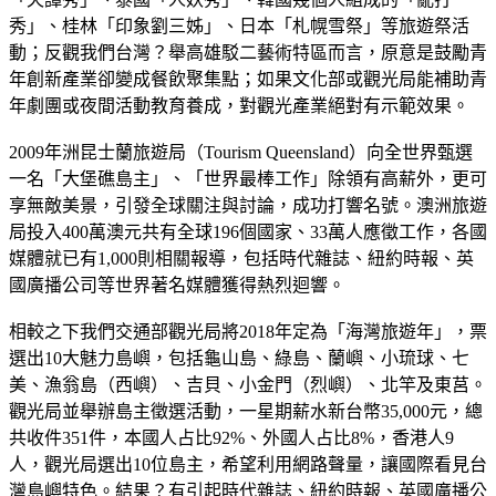
秀」、桂林「印象劉三姊」、日本「札幌雪祭」等旅遊祭活
動；反觀我們台灣？舉高雄駁二藝術特區而言，原意是鼓勵青
年創新產業卻變成餐飲聚集點；如果文化部或觀光局能補助青
年劇團或夜間活動教育養成，對觀光產業絕對有示範效果。
2009年洲昆士蘭旅遊局（Tourism Queensland）向全世界甄選
一名「大堡礁島主」、「世界最棒工作」除領有高薪外，更可
享無敵美景，引發全球關注與討論，成功打響名號。澳洲旅遊
局投入400萬澳元共有全球196個國家、33萬人應徵工作，各國
媒體就已有1,000則相關報導，包括時代雜誌、紐約時報、英
國廣播公司等世界著名媒體獲得熱烈迴響。
相較之下我們交通部觀光局將2018年定為「海灣旅遊年」，票
選出10大魅力島嶼，包括龜山島、綠島、蘭嶼、小琉球、七
美、漁翁島（西嶼）、吉貝、小金門（烈嶼）、北竿及東莒。
觀光局並舉辦島主徵選活動，一星期薪水新台幣35,000元，總
共收件351件，本國人占比92%、外國人占比8%，香港人9
人，觀光局選出10位島主，希望利用網路聲量，讓國際看見台
灣島嶼特色。結果？有引起時代雜誌、紐約時報、英國廣播公