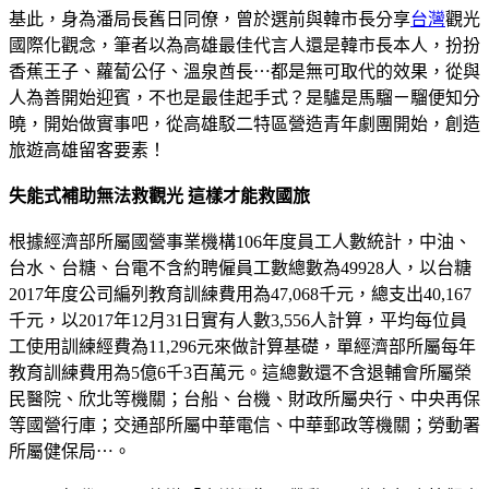
基此，身為潘局長舊日同僚，曾於選前與韓市長分享
台灣
觀光
國際化觀念，筆者以為高雄最佳代言人還是韓市長本人，扮扮
香蕉王子、蘿蔔公仔、溫泉酋長⋯都是無可取代的效果，從與
人為善開始迎賓，不也是最佳起手式？是驢是馬騮ㄧ騮便知分
曉，開始做實事吧，從高雄駁二特區營造青年劇團開始，創造
旅遊高雄留客要素！
失能式補助無法救觀光 這樣才能救國旅
根據經濟部所屬國營事業機構106年度員工人數統計，中油、
台水、台糖、台電不含約聘僱員工數總數為49928人，以台糖
2017年度公司編列教育訓練費用為47,068千元，總支出40,167
千元，以2017年12月31日實有人數3,556人計算，平均每位員
工使用訓練經費為11,296元來做計算基礎，單經濟部所屬每年
教育訓練費用為5億6千3百萬元。這總數還不含退輔會所屬榮
民醫院、欣北等機關；台船、台機、財政所屬央行、中央再保
等國營行庫；交通部所屬中華電信、中華郵政等機關；勞動署
所屬健保局⋯。