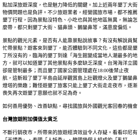
點加深旅遊深度，也是魅力降低的關鍵。加上近兩年墾丁大街
物價問題也是負評。不少旅遊業者，經營國旅市場，都不推薦
墾丁行程，因為景點沒特色、小吃也與其他地區無異，無論怎
麼帶，都只剩墾丁大街、貓鼻頭、鵝鑾鼻等，滿意度偏低。
景點的觀光元素，是否有人能靠景點說故事？有沒有解說員幫
忙帶景點？遊客來到墾丁，能否體驗到不同文化，這些都是墾
丁所沒有的，臨海的墾丁到達「海生館變成當地人潮最多的地
方，就可以知道墾丁其他景點有多麼缺乏深度。台灣海洋立國
卻是管制最多；而且墾丁國家公園管理處在18:00後禁止夜
航，這斬殺了墾丁半島由延岸觀賞島上壯觀燈火及墾丁鵝鑾鼻
燈塔的樂趣；難怪遊墾丁旅客只能上墾丁大街走走夜市，逐漸
喪失再次遊墾丁意願也就不足為奇。
如何善用優勢、改善缺點，尋找國旅與外國觀光客回春的機會
台灣旅遊附加價值太貧乏
不斷行銷夜市，所帶來的旅遊經濟效益令人存疑。看看印尼有
「天譚秀」、泰國「人妖秀」、韓國幾個人組成的「亂打