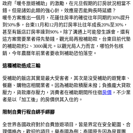
政府「暖冬旅遊補助」的激勵，在元旦假期的訂房狀況相當不
錯。但是諸如此類的強心針，效應是否能夠長時延續？
暖冬方案推出一個月，花蓮住房率的確從往年同期的30%提升
到50%多，台東11月和12月的訂房率比往年成長20%至30%，
甚至有飯店訂房率達到90%。除了溝通上可能發生誤會，還有
這方案需要業者得先墊錢，觀光局再撥補助款，台東目前代墊
的補助款約2、3000萬元。以觀光局人力而言，哪怕外包核
銷，今年農曆年前業者要收到補助恐怕落空。
這種補助造成三輸
受補助的飯店其實是最大受害者，其次是沒受補助的遊覽車、
餐廳、購物店相關業者。因為補助款積壓未撥；負擔龐大貸款
壓力，貨款庫存壓力，消費者在補助期間所住宿
房價
，不少業
者是以「加工後」的房價供其入住的。
限制自費行程自綁手綁腳
全世界各國政府對於自費旅遊項目，皆是界定在安全範圍、合
理價格內，歡迎的項目。舉泰國為例：泰國原先因為是買團