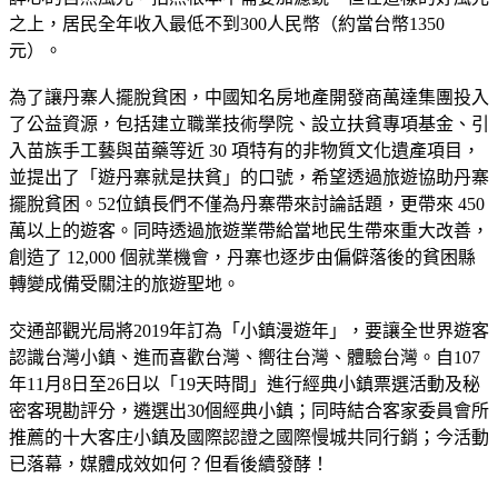
之上，居民全年收入最低不到300人民幣（約當台幣1350
元）。
為了讓丹寨人擺脫貧困，中國知名房地產開發商萬達集團投入
了公益資源，包括建立職業技術學院、設立扶貧專項基金、引
入苗族手工藝與苗藥等近 30 項特有的非物質文化遺產項目，
並提出了「遊丹寨就是扶貧」的口號，希望透過旅遊協助丹寨
擺脫貧困。52位鎮長們不僅為丹寨帶來討論話題，更帶來 450
萬以上的遊客。同時透過旅遊業帶給當地民生帶來重大改善，
創造了 12,000 個就業機會，丹寨也逐步由偏僻落後的貧困縣
轉變成備受關注的旅遊聖地。
交通部觀光局將2019年訂為「小鎮漫遊年」，要讓全世界遊客
認識台灣小鎮、進而喜歡台灣、嚮往台灣、體驗台灣。自107
年11月8日至26日以「19天時間」進行經典小鎮票選活動及秘
密客現勘評分，遴選出30個經典小鎮；同時結合客家委員會所
推薦的十大客庄小鎮及國際認證之國際慢城共同行銷；今活動
已落幕，媒體成效如何？但看後續發酵！