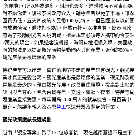
(負團費)，所以極為混亂，糾紛也最多，進購物店不買東西絕
對不讓你走，後來泰國政府介入，輔導業者規範了市場，雖然
團費仍低，五天四夜約人民幣1000元每人，但已經沒有以前關
門放狗情況，購物站4-6站，但旅行社可以推自費，然泰國政
府為了鼓勵觀光客入境消費，還是規定必須每人攜帶約合泰銖
2萬元的現金，如果遊客沒帶錢，海關有權拒絕入境，泰國政
府的想法是以提高觀光購物帶動國內其他產業，退佣約50%。
觀光產業是最環保的產業
傳統產業可以出走，真正落地帶不走的產業只有觀光，觀光產
業才真正是愛台灣。觀光産業也是最環保的產業，碳足跡及耗
電量是最少的。藉由觀光發展，改善居住環境，提高對土地的
認同與自尊心。包含百貨零售、交通、餐廳、夜市、特產等周
邊産業直接受惠。每年提高20-30萬人的就業機會，是百業中
最有可能讓年輕人及基層
勞工
快速升遷及翻身的行業。
觀光政策應該長遠規劃
越南「觀宏專案」跑了152位旅客後，現在越南簽證不是壓下