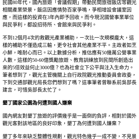
民國80年代，國內旅遊「會議假期」帶動民間旅宿飯店等觀光
相關產業榮景，飯店因應情勢百家爭鳴，爭相增設會議室因
應，而這樣的投資在3年內即予回收。而今現況國營事業單位
與民爭利，都設招待所、會館來與民爭利。
不到12個月4次的救觀光產業補助，ㄧ次比一次規模龐大，這
樣的補助不僅造成三輸，更令社會其他產業不平。主政者如烹
小鮮，唯耐心而已。以上數據分析，推估應有50幾萬公營事業
人數，這樣的50-60億獎勵旅遊、教育訓練放到民間所創造出
來的5倍效益何止3000億？也為社會立下公平與注入生命力。
筆者想到了，觀光主管機關上自行政院觀光推動委員會政委，
下到交通部觀光局長您們想到了嗎？這事筆者曾聯系前吳部長
建言，可惜吳部長太忙了。
墾丁國家公園為何遭到國人嫌棄
國內網友對墾丁旅遊的評價幾乎是一面倒的負評，相對於國外
觀光客對該地區的良好印象，墾丁為何遭到國人嫌棄？
墾丁多年來缺乏整體性規劃，觀光特色幾乎一成不變，不見景