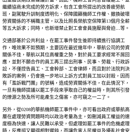
繼續協商未完成的勞方訴求，包含工會所提出的改善疲勞航
班，副駕駛升訓制度透明化、保障國籍機師工作權、撤換破壞
勞資關係的不稱職主管，以及比照長榮航空保障第13個月全薪
等五大訴求；同時，也新增禁止對工會會員施壓與脅迫…等。
交通部基於公共利益，在罷工事件發生後即持續進行協調工
作，唯效果不如預期，主要因在最近幾年中，華航公司的勞資
關係不佳，華航以其位高權重之勢，對於員工要求經常不屑回
應，並對不願合作的員工再三提出刑事、民事、勞裁、行政訴
訟，不僅控告員工、工會幹部、工會律師，而且對於法院判決
敗訴的案例，仍會進一步地以上訴方式對員工加以封殺，因而
有「濫訴戰鬥團」的號稱，造成勞資關係不佳，在此情況下，
一旦有機師提議以罷工手段來爭取自己的權益時，則其所引發
的燎源之勢及所可能產生之傷害，亦可窺之一二了。
另外，從0208的華航機師罷工事件中，亦可看出政府或華航高
層在處理勞資問題時均以政治考量為主，如刪減員工權益的速
度極為快速，讓人民難以承受，但處理如罷工事件的危機處理
時，反應卻又顯得相對遲鈍，而讓危害人民權益及擾亂社會安