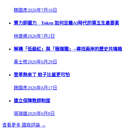
魏國彥
2026年7月16日
算力即國力 Token 如何定義AI時代的第五生產要素
林建甫
2026年7月2日
解構「低級紅」與「極端獨」─尋找兩岸的歷史共鳴箱
黃士修
2026年6月29日
登革熱來了 蚊子比鼠更可怕
魏國彥
2026年6月17日
建立保障教師制度
張瑞雄
2026年6月8日
查看更多
國政評論
→