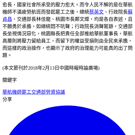
愈長，國家社會所承受的壓力愈大。而令人民不解的是在華航
機師不滿疲勞航班而發起罷工之後，總統
蔡英文
、行政院長
蘇
貞昌
、交通部長林佳龍、桃園市長鄭文燦，均是各自表述，且
不願勇於承擔，如總統悶不吭聲；行政院長消聲匿跡，交通部
長坐視情況惡化，桃園縣長把責任全部推給華航董事長，華航
高層則將壓力留給員工，而留下的權益受損則由全民來承擔，
而這樣的政治操作，也顯示了政府的治理能力可能真的出了問
題。
(本文節刊於2018年2月13日中國時報時論廣場)
關鍵字
華航機師罷工
交通部
勞資協議
分享