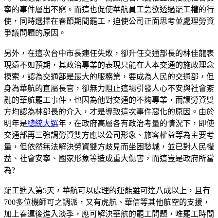
寧的事件層出不窮。而這也促使華航員工急欲透過罷工權的行
使，同時選擇在春節期間罷工，迫使公司正面思考並處理勞資
爭議問題的原因。
另外，在這次台中市長連任失敗，卻升任交通部長的林佳龍表
現遠不如預期，其政治專業的表現只能在人本交通的施政理念
摸索，認為交通部是最大的服務業，要成為人民的交通部，但
身為華航的直屬長官，卻無力阻止這場引發人心不安與社會紊
亂的華航罷工事件，也因為他對交通的不夠專業，而讓勞資雙
方均認為林部長的介入，才是導致這次事件惡化的原因。由於
明年是
總統大選
年，在政府高層各有政治考量的情況下，即使
交通部再三強調勞資雙方應以公司形象、旅客權益等為主要考
量，但依然無法解決勞資雙方歧見而坐困愁城，並已對人民權
益、社會安寧、國家形象等造成重大傷害，而這豈是政府所當
為?
罷工進入第5天，華航可以處理的運能雖可達八成以上，且有
700多位機師可之調派，又有虎航、華信等其他航空的支援，
加上春運後進入淡季，應可解決華航的罷工問題，唯罷工時間