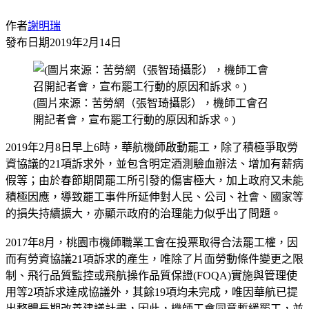
作者
謝明瑞
發布日期
2019年2月14日
(圖片來源：苦勞網（張智琦攝影），機師工會召
開記者會，宣布罷工行動的原因和訴求。)
2019年2月8日早上6時，華航機師啟動罷工，除了積極爭取勞
資協議的21項訴求外，並包含明定酒測驗血辦法、增加有薪病
假等；由於春節期間罷工所引發的傷害極大，加上政府又未能
積極因應，導致罷工事件所延伸對人民、公司、社會、國家等
的損失持續擴大，亦顯示政府的治理能力似乎出了問題。
2017年8月，桃園市機師職業工會在投票取得合法罷工權，因
而有勞資協議21項訴求的產生，唯除了片面勞動條件變更之限
制、飛行品質監控或飛航操作品質保證(FOQA)實施與管理使
用等2項訴求達成協議外，其餘19項均未完成，唯因華航已提
出整體長期改善建議計畫，因此，機師工會同意暫緩罷工，並