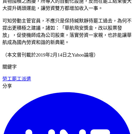
貨物囤積之困擾，所導入的自動化設施，反而在罷工結束後大
大提升碼頭運能，讓勞資雙方都增加收入一事。
可知勞動主管官員，不應只是保持緘默靜待罷工過去，為何不
提出更積極之建議，諸如：「華航飛安獎金，改以股票發
放」，促使機師成為公司股東，落實勞資一家親，也許能讓華
航成為國內勞資和諧的新典範。
（本文曾刊載於2019年2月14日之Yahoo論壇）
關鍵字
勞工
罷工
派遣
分享