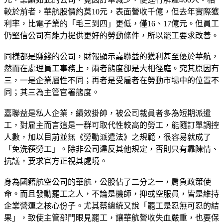
較於前者，華航股價約莫10元，表面營收千億，但去年實際獲
利率，比電子業的「毛三到四」更低，僅16、17億元。但員工
仍堅信公司有能力提供更好的勞動條件，所以罷工要求改善。
同樣都是賺錢的公司，財報顯示嘉聯益的獲利甚至優於華航，
然而在處理員工事務上，兩者態度卻是大相徑庭。究其原因有
三，一是企業屬性不同；再者是受雇者在勞動市場中的位置不
同；其三為主管官署態度。
嘉聯益是私人企業，績效掛帥，被公司裁員者多為短期派遣
工，對雇主而言這是一群可取代性較高的勞工，能隨訂單調控
人數，加以目前並無《勞動派遣法》之規範，很容易就成了
「免洗筷勞工」。除非公司違反其他規定，否則只有靠陳情、
抗議，要求官方正視其處境。
身為國籍航空公司的華航，公股佔了二分之一，肩負政策使
命。而且發動罷工之人，不論是機師，抑或空服員，皆是維持
企業營運之核心份子。尤其蔡總統又說「罷工是忍無可忍的結
果」，致使主管部門眼見罷工，讓華航營收失血嚴重，也要保