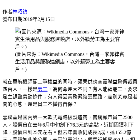
作者
林昭禎
發布日期
2019年2月15日
(圖片來源：Wikimedia Commons，台灣一家菲律賓
生活用品與服務連鎖店，以外籍勞工為主要客
戶。)
就在華航機師罷工爭權益的同時，蘋果供應商嘉聯益驚傳裁員
四百人，一樣是
勞工
，為何命運大不同？有人能藉罷工，要求
雇主調整勞動條件；有人得因業務緊縮丟頭路，差別究竟是老
闆的心態，還是員工不懂得自保？
嘉聯益是國內第一大軟式電路板製造商，官網顯示員工2500
人，股價曾在去年6月中旬創下76.3元的高點，近期因獲利下
降，股價來到25元左右。但去年營收仍成長2成，達155.2億
元，業績如此的公司，竟因訂單減少，便逕行解雇400人。相