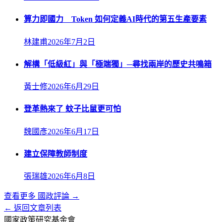
算力即國力 Token 如何定義AI時代的第五生產要素
林建甫
2026年7月2日
解構「低級紅」與「極端獨」─尋找兩岸的歷史共鳴箱
黃士修
2026年6月29日
登革熱來了 蚊子比鼠更可怕
魏國彥
2026年6月17日
建立保障教師制度
張瑞雄
2026年6月8日
查看更多
國政評論
→
← 返回文章列表
國家政策研究基金會