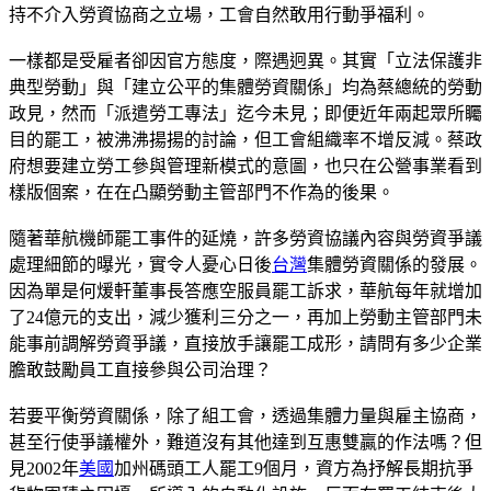
持不介入勞資協商之立場，工會自然敢用行動爭福利。
一樣都是受雇者卻因官方態度，際遇迥異。其實「立法保護非
典型勞動」與「建立公平的集體勞資關係」均為蔡總統的勞動
政見，然而「派遣勞工專法」迄今未見；即便近年兩起眾所矚
目的罷工，被沸沸揚揚的討論，但工會組織率不增反減。蔡政
府想要建立勞工參與管理新模式的意圖，也只在公營事業看到
樣版個案，在在凸顯勞動主管部門不作為的後果。
隨著華航機師罷工事件的延燒，許多勞資協議內容與勞資爭議
處理細節的曝光，實令人憂心日後
台灣
集體勞資關係的發展。
因為單是何煖軒董事長答應空服員罷工訴求，華航每年就增加
了24億元的支出，減少獲利三分之一，再加上勞動主管部門未
能事前調解勞資爭議，直接放手讓罷工成形，請問有多少企業
膽敢鼓勵員工直接參與公司治理？
若要平衡勞資關係，除了組工會，透過集體力量與雇主協商，
甚至行使爭議權外，難道沒有其他達到互惠雙贏的作法嗎？但
見2002年
美國
加州碼頭工人罷工9個月，資方為抒解長期抗爭