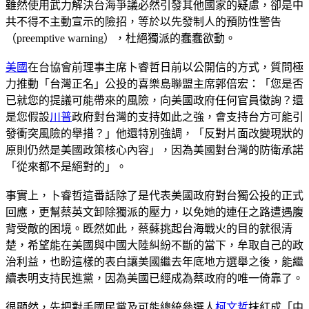
雖然使用武力解決台海爭議必然引發其他國家的疑慮，卻是中
共不得不主動宣示的險招，等於以先發制人的預防性警告
（preemptive warning），杜絕獨派的蠢蠢欲動。
美國
在台協會前理事主席卜睿哲日前以公開信的方式，質問極
力推動「台灣正名」公投的喜樂島聯盟主席郭倍宏：「您是否
已就您的提議可能帶來的風險，向美國政府任何官員徵詢？還
是您假設
川普
政府對台灣的支持如此之強，會支持台方可能引
發衝突風險的舉措？」他還特別強調，「反對片面改變現狀的
原則仍然是美國政策核心內容」，因為美國對台灣的防衛承諾
「從來都不是絕對的」。
事實上，卜睿哲這番話除了是代表美國政府對台獨公投的正式
回應，更幫蔡英文卸除獨派的壓力，以免她的連任之路遭遇腹
背受敵的困境。既然如此，蔡蘇挑起台海戰火的目的就很清
楚，希望能在美國與中國大陸糾紛不斷的當下，牟取自己的政
治利益，也盼這樣的表白讓美國繼去年底地方選舉之後，能繼
續表明支持民進黨，因為美國已經成為蔡政府的唯一倚靠了。
很顯然，先把對手國民黨及可能總統參選人
柯文哲
抹紅成「中