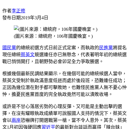
作者
李正修
發布日期
2019年3月4日
(圖片來源：總統府，106年國慶晚宴。)
國民黨
的總統初選方式日前正式定案，而執政的
民進黨
將提名
現任總統
蔡英文
競選連任亦已無懸念，代表著明年初的總統選
戰已悄悄開打，且朝野勢必會卯足全力爭取勝選。
根據幾個最新民調結果顯示，在幾個可能的總統候選人當中，
蔡英文受制於執政滿意度低迷而處於後段班，恐難連任成功；
正因為幾位潛在對手都可擊敗她，也難怪民進黨人無不憂心忡
忡，擔憂民進黨首度的完全執政竟然可能以潰敗收場。
或許是不甘心落居劣勢的心理反彈、又可能是主動出擊的選
擇，在沒有耀眼執政成績單可說服國人支持的情況下，蔡英文
會以
兩岸
恐嚇牌打開選戰第一槍，當不令人意外。其次，蔡英
文1月初因強硬回應
習近平
的最新對台談話而贏得「辣台妹」