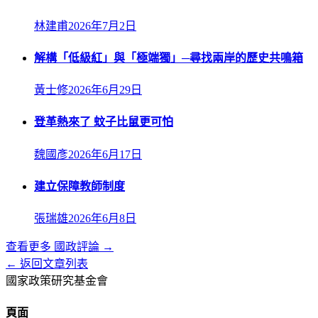
林建甫
2026年7月2日
解構「低級紅」與「極端獨」─尋找兩岸的歷史共鳴箱
黃士修
2026年6月29日
登革熱來了 蚊子比鼠更可怕
魏國彥
2026年6月17日
建立保障教師制度
張瑞雄
2026年6月8日
查看更多
國政評論
→
← 返回文章列表
國家政策研究基金會
頁面