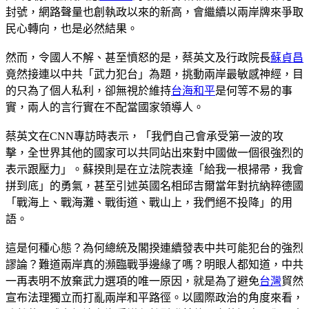
封號，網路聲量也創執政以來的新高，會繼續以兩岸牌來爭取
民心轉向，也是必然結果。
然而，令國人不解、甚至憤怒的是，蔡英文及行政院長
蘇貞昌
竟然接連以中共「武力犯台」為題，挑動兩岸最敏感神經，目
的只為了個人私利，卻無視於維持
台海和平
是何等不易的事
實，兩人的言行實在不配當國家領導人。
蔡英文在CNN專訪時表示，「我們自己會承受第一波的攻
擊，全世界其他的國家可以共同站出來對中國做一個很強烈的
表示跟壓力」。蘇揆則是在立法院表達「給我一根掃帚，我會
拼到底」的勇氣，甚至引述英國名相邱吉爾當年對抗納粹德國
「戰海上、戰海灘、戰街道、戰山上，我們絕不投降」的用
語。
這是何種心態？為何總統及閣揆連續發表中共可能犯台的強烈
謬論？難道兩岸真的瀕臨戰爭邊緣了嗎？明眼人都知道，中共
一再表明不放棄武力選項的唯一原因，就是為了避免
台灣
貿然
宣布法理獨立而打亂兩岸和平路徑。以國際政治的角度來看，