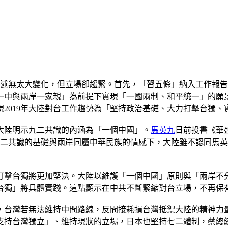
論述無太大變化，但立場卻趨緊。首先，「習五條」納入工作報
一中與兩岸一家親」為前提下實現「一國兩制、和平統一」的願
2019年大陸對台工作趨勢為「堅持政治基礎、大力打擊台獨、
大陸明示九二共識的內涵為「一個中國」。
馬英九
日前投書《華
九二共識的基礎與兩岸同屬中華民族的情感下，大陸雖不認同馬
打擊台獨將更加堅決。大陸以維護「一個中國」原則與「兩岸不
台獨」將具體實踐。這點顯示在中共不斷緊縮對台立場，不再保
，台灣若無法維持中間路線，反間接耗損台灣抵禦大陸的精神力
支持台灣獨立」、維持現狀的立場，日本也堅持七二體制，蔡總