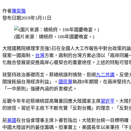
作者
陳奕璇
發布日期
2019年3月11日
(圖片來源：總統府，106年國慶晚宴。)
大陸國務院總理李克強5日在全國人大工作報告中對台政策的
探索一國兩制、
台灣
方案，兩制的台灣方案必須以「兩岸同屬
化融合發展是促進兩岸心靈契合的重要途徑。上述的特點可發現
就堅持政治基礎而言，蔡總統誤判情勢、拒絕
九二共識
，反使
間接耗損台灣經濟利益」。
國民黨
執政8年期間，在兩岸堅持
「一中原則」強硬內涵的折衷模式。
反觀今年年初蔡總統提高聲量回應大陸國家主席
習近平
，大陸
的途徑。習近平主政下不斷充實「反對台獨」的理念，「反對
前
美國
在台協會理事主席卜睿哲指出，大陸對台統一目標明確
中國大陸談判的最佳籌碼。但事實上，美國長年以來秉持「不