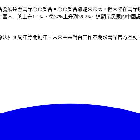
合發展達至兩岸心靈契合。心靈契合雖聽來玄虛，但大陸在兩岸
是中國人」的上升1.2% ，從37%上升到38.2%。這顯示民眾
灣關係法》40周年等關鍵年，未來中共對台工作不期盼兩岸官方