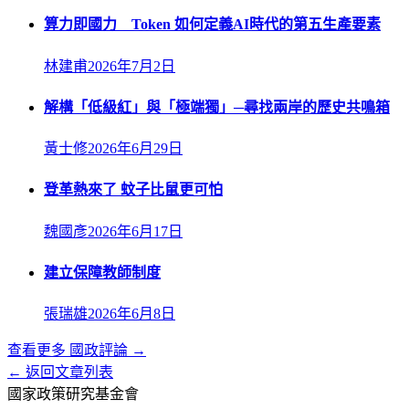
算力即國力 Token 如何定義AI時代的第五生產要素
林建甫
2026年7月2日
解構「低級紅」與「極端獨」─尋找兩岸的歷史共鳴箱
黃士修
2026年6月29日
登革熱來了 蚊子比鼠更可怕
魏國彥
2026年6月17日
建立保障教師制度
張瑞雄
2026年6月8日
查看更多
國政評論
→
← 返回文章列表
國家政策研究基金會