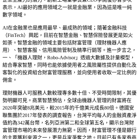
表示，AI最好的應用領域之一就是金融業，因為這是唯一純
數字領域。
AI在金融業也是應用最早、最成熟的領域；隨著金融科技
（FinTech）興起，目前在智慧金融、智慧保險發展更是如火
如荼。智慧金融的領域主要包括財富管理（理財機器人應
用）、智慧客服、信用風險管制及精準行銷等。進一步言之，
一、「機器人理財，Robo-Advisor」透過大數據及計量模型，
結合專家智慧，同時也能依據使用者之風險屬性提供自動化及
客製化的投資組合財富管理服務，並向使用者收取一定比例的
佣金。
理財機器人可服務人數較理專多數十倍、不受時間限制，其優
勢明顯可見。商業智慧預估，全球由機器人管理的財富將在
2020年突破8兆美元，較2015年的千億美元成長80倍。德國安
聯集團於2017年發表的調查報告，台灣平均每人的金融資產淨
值約為342萬台幣，名列亞洲第二和全球第五名，顯示台灣財
富管理市場的未來發展潛力無窮。因而，財富管理不僅是銀行
的主要獲利來源之一，更是兵家爭奪之地。目前已有多家券商