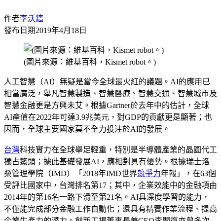
作者
李沃牆
發布日期
2019年4月18日
(圖片來源：維基百科，Kismet robot。)
人工智慧（AI）無疑是當今全球最火紅的議題。AI的應用已
相當廣泛，舉凡智慧製造、智慧醫療、智慧交通、智慧城市及
智慧金融更是方興未艾。根據Gartner於去年中的估計，全球
AI產值在2022年可達3.9兆美元，對GDP的貢獻更是顯著；也
因而，全球主要國家莫不全力投注於AI的發展。
台灣
科技實力在全球舉足輕重，特別是半導體產業的晶圓代工
獨占鰲頭；據此基礎發展AI，應相對具有優勢。根據瑞士洛
桑管理學院（IMD）「2018年IMD世界
競爭力
年報」，在63個
受評比國家中，台灣排名第17；其中，企業效能中的金融項由
2014年的第16名一路下滑至第21名。AI具深度學習的能力，
不僅能完成部分金融工作自動化；還具有精實作業流程、提高
企業生產力的潛力。創新工場董事長兼CEO李開復亦曾多次