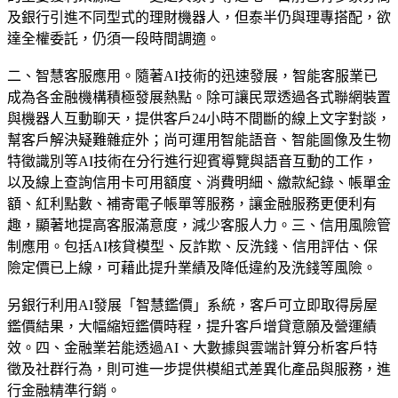
及銀行引進不同型式的理財機器人，但泰半仍與理專搭配，欲
達全權委託，仍須一段時間調適。
二、智慧客服應用。隨著AI技術的迅速發展，智能客服業已
成為各金融機構積極發展熱點。除可讓民眾透過各式聯網裝置
與機器人互動聊天，提供客戶24小時不間斷的線上文字對談，
幫客戶解決疑難雜症外；尚可運用智能語音、智能圖像及生物
特徵識別等AI技術在分行進行迎賓導覽與語音互動的工作，
以及線上查詢信用卡可用額度、消費明細、繳款紀錄、帳單金
額、紅利點數、補寄電子帳單等服務，讓金融服務更便利有
趣，顯著地提高客服滿意度，減少客服人力。三、信用風險管
制應用。包括AI核貸模型、反詐欺、反洗錢、信用評估、保
險定價已上線，可藉此提升業績及降低違約及洗錢等風險。
另銀行利用AI發展「智慧鑑價」系統，客戶可立即取得房屋
鑑價結果，大幅縮短鑑價時程，提升客戶增貸意願及營運績
效。四、金融業若能透過AI、大數據與雲端計算分析客戶特
徵及社群行為，則可進一步提供模組式差異化產品與服務，進
行金融精準行銷。