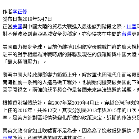
作者
李正修
發布日期
2019年5月7日
正當
美國
與中國大陸的貿易大戰進入最後談判階段之際，
川普
對不僅波及到東亞區域安全與穩定，亦使得夾在中間的
台灣
更
美國軍力獨步全球，目前仍維持11個航空母艦戰鬥群的龐大規
駐軍的對手相繼為冷戰時期的蘇聯及現在的俄羅斯與中國大陸。
「最大極限壓力」。
隨著中國大陸政經影響力節節上升，解放軍也因現代化而嶄露
南海推動一系列的人造島礁工程外，也開始伺機突破美國劃下
圖等閒視之，兩強的競爭與合作是各國未來無法逃避的議題，
根據香港媒體統計，自2007年至2019年4月止，穿越台灣
上任的2016年，共達12次，其次分別是2013年與2015年
率，是美方針對區域情勢變化所做的政策決定，近期的作法只
蔡英文政府會如此吹噓實不足為奇，因為為了挽救低迷選情，
兩岸
政策，意圖製造美國支持其連任。