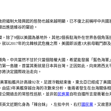
政府遏制大陸興起的態勢也越來越明顯，已不復之前稱呼中共國
顯出進退維谷的窘迫。
模，除了9個以美國為基地外，其他2個長駐海外在世界各個角
就以2017年的北韓核武危機之際，美國即派遣3大航母戰鬥群
頭角，中共當然不甘於只當個陸權大國，希望能發展「藍色海軍
的第一島鏈，首當其衝就是日本與台灣。正因如此，向來將西太
亦將決定國際政治走向。
海峽的美軍船艦共計高達92次，足證冷戰結束後，東北亞已經成了
的11次。由這3年美艦穿越台海的次數來分析，後兩者發生在台海關係
是公開過去的常態性巡航，並非如
民進黨
自吹自擂所言是衝著台
蔡英文近期化身為「辣台妹」，左批中共、右打
國民黨
，又故意