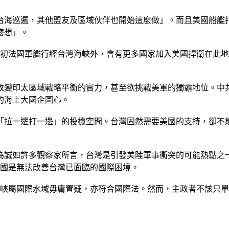
台海巡邏，其他盟友及區域伙伴也開始這麼做」。而且美國船艦
麼想」。
月初法國軍艦行經台灣海峽外，會有更多國家加入美國捍衛在此
有改變印太區域戰略平衡的實力，甚至欲挑戰美軍的獨霸地位。中
的海上大國企圖心。
「拉一邊打一邊」的投機空間。台灣固然需要美國的支持，卻不
為誠如許多觀察家所言，台灣是引發美陸軍事衝突的可能熱點之
美國是無法改善台灣已面臨的國際困境。
海峽屬國際水域毋庸置疑，亦符合國際法。然而，主政者不該只