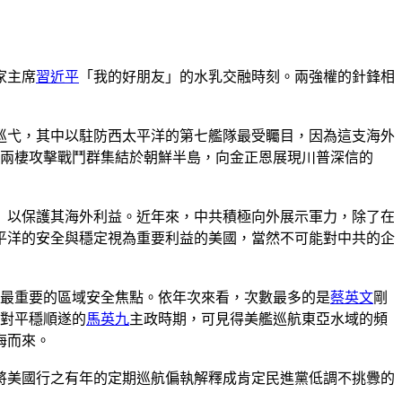
家主席
習近平
「我的好朋友」的水乳交融時刻。兩強權的針鋒相
落巡弋，其中以駐防西太平洋的第七艦隊最受矚目，因為這支海外
及兩棲攻擊戰鬥群集結於朝鮮半島，向金正恩展現川普深信的
」以保護其海外利益。近年來，中共積極向外展示軍力，除了在
平洋的安全與穩定視為重要利益的美國，當然不可能對中共的企
美國最重要的區域安全焦點。依年次來看，次數最多的是
蔡英文
剛
相對平穩順遂的
馬英九
主政時期，可見得美艦巡航東亞水域的頻
海而來。
將美國行之有年的定期巡航偏執解釋成肯定民進黨低調不挑釁的