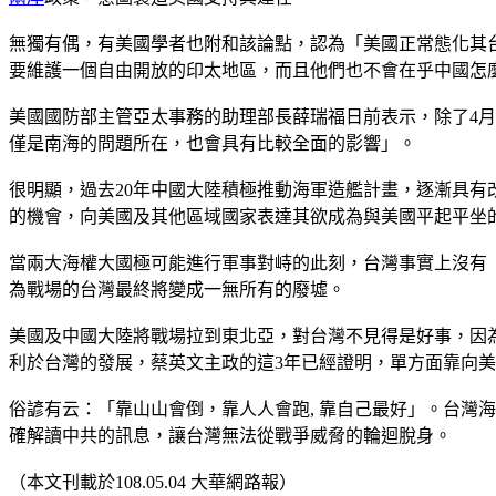
無獨有偶，有美國學者也附和該論點，認為「美國正常態化其
要維護一個自由開放的印太地區，而且他們也不會在乎中國怎
美國國防部主管亞太事務的助理部長薛瑞福日前表示，除了4
僅是南海的問題所在，也會具有比較全面的影響」。
很明顯，過去20年中國大陸積極推動海軍造艦計畫，逐漸具
的機會，向美國及其他區域國家表達其欲成為與美國平起平坐
當兩大海權大國極可能進行軍事對峙的此刻，台灣事實上沒有
為戰場的台灣最終將變成一無所有的廢墟。
美國及中國大陸將戰場拉到東北亞，對台灣不見得是好事，因
利於台灣的發展，蔡英文主政的這3年已經證明，單方面靠向
俗諺有云：「靠山山會倒，靠人人會跑, 靠自己最好」。台灣
確解讀中共的訊息，讓台灣無法從戰爭威脅的輪迴脫身。
（本文刊載於108.05.04 大華網路報）