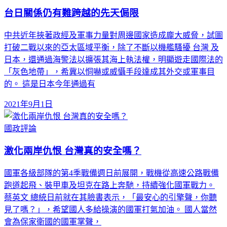
台日關係仍有難跨越的先天侷限
中共近年挾著政經及軍事力量對周邊國家造成龐大威脅，試圖
打破二戰以來的亞太區域平衡，除了不斷以機艦騷擾 台灣 及
日本，還通過海警法以擴張其海上執法權，明顯遊走國際法的
「灰色地帶」，希冀以恫嚇或威懾手段達成其外交或軍事目
的。 這是日本今年通過有
2021年9月1日
國政評論
激化兩岸仇恨 台灣真的安全嗎？
國軍各級部隊的第4季戰備週日前展開，戰機從高速公路戰備
跑道起飛、裝甲車及坦克在路上奔馳，持續強化國軍戰力。
蔡英文 總統日前就在其臉書表示，「最安心的引擎聲，你聽
見了嗎？」，希望國人多給操演的國軍打氣加油。 國人當然
會為保家衛國的國軍掌聲，