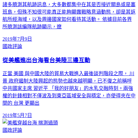
諸多臆測其航跡訊息，大多數都集中在其是否接近關島或是塞
班島，但殊不知很可能真正能夠顯露戰略意涵動態，卻是其返
航所經海域，以及周邊國家如何看待其活動。 依據目前各界
所臆測該編隊航跡顯示，遼
2019年7月9日
國政評論
從美艦進出台海看台美陸三邊互動
正當 美國 與中國大陸的貿易大戰進入最後談判階段之際， 川
普 政府遏制大陸興起的態勢也越來越明顯，已不復之前稱呼
中共國家主席 習近平 「我的好朋友」的水乳交融時刻。兩強
權的針鋒相對不僅波及到東亞區域安全與穩定，亦使得夾在中
間的 台灣 更顯出
2019年5月7日
國政評論