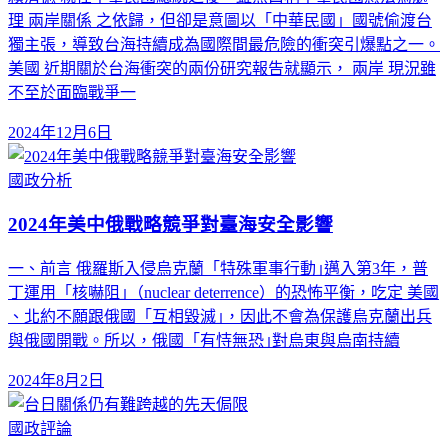
理 兩岸關係 之依歸，但卻是意圖以「中華民國」國號偷渡台
獨主張，導致台海持續成為國際間最危險的衝突引爆點之一。
美國 近期關於台海衝突的兩份研究報告就顯示， 兩岸 現況雖
不至於面臨戰爭一
2024年12月6日
國政分析
2024年美中俄戰略競爭對臺海安全影響
一、前言 俄羅斯入侵烏克蘭「特殊軍事行動｣邁入第3年，普
丁運用「核嚇阻｣（nuclear deterrence）的恐怖平衡，吃定 美國
、北約不願跟俄國「互相毀滅｣，因此不會為保護烏克蘭出兵
與俄國開戰。所以，俄國「有恃無恐｣對烏東與烏南持續
2024年8月2日
國政評論