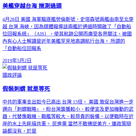
美艦穿越台海 揣測過頭
4月28日 美國 海軍驅逐艦勞倫斯號、史塔森號兩艦由南至北穿
越 台灣 海峽，因為媒體報導該兩艦於通過時開啟了「自動船
位回報系統」（AIS），使其航跡公開而廣受各界關注，被國
內有心人士解讀是近年美艦罕見地高調航行台海。 所謂的
「自動船位回報系
2019年5月2日
國政評論
假裝刺蝟 就是等死
中共的軍事支出如今已高出 台灣 15倍， 美國 敦促台灣進一步
邁向「刺蝟戰略」，盼台灣籌獲較小、較便宜及更加機動的武
器，代替像戰機、戰艦等較大、較昂貴的裝備，以便戰時在近
岸的水上先耗損共軍。 民進黨 當然不敢拂逆美方，連政策辯
論都沒有，於是