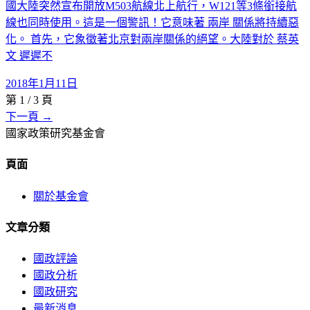
國大陸突然宣布開放M503航線北上航行，W121等3條銜接航
線也同時使用。這是一個警訊！它意味著 兩岸 關係將持續惡
化。 首先，它象徵著北京對兩岸關係的絕望。大陸對於 蔡英
文 遲遲不
2018年1月11日
第
1
/
3
頁
下一頁 →
國家政策研究基金會
頁面
關於基金會
文章分類
國政評論
國政分析
國政研究
最新消息