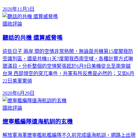
2020年11月3日
國政評論
聽話的共機 還算威脅嗎
這些日子 兩岸 間的空情非常熱鬧，無論是共機第15度闖我防
空識別區，還是共機11天7度闖我西南空域，各種計算方式琳
瑯滿目。分析整個的空情緊張起於6月9日美機從北至南穿越
台灣 西部領空的突兀事件，共軍有所反應是必然的；又如6月
22日美軍電偵
2020年6月29日
國政評論
遼寧艦編隊遠海航訓的玄機
解放軍海軍遼寧艦航艦編隊不久前完成遠海航訓，網路上出現