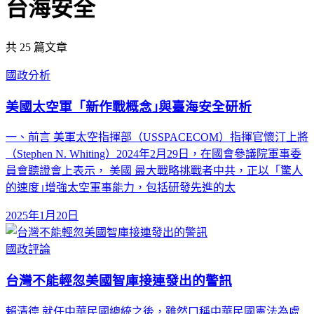
台海安全
共
25
篇文章
國政分析
美國太空軍「新作戰概念｣與臺海安全研析
一、前言 美軍太空指揮部（USSPACECOM）指揮官懷汀上將
（Stephen N. Whiting）2024年2月29日，在國會參議院軍事委
員會聽證會上表示， 美國 最大戰略挑戰者中共，正以「驚人
的速度｣增強太空軍事能力，包括研發先進的太
2025年1月20日
國政評論
台灣不能輕忽美國智庫接連發出的警訊
賴清德 就任中華民國總統之後，雖然口稱中華民國憲法為處