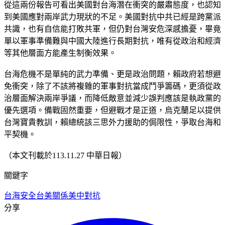
從這兩份報告可看出美國對台海潛在衝突的嚴肅態度，也認知
到美國應對兩岸武力現狀的不足。美國對抗中共已經是跨黨派
共識，也有自信能打敗共軍，但仍對台灣安危深感擔憂，畢竟
單以軍事準備難與中國大陸進行長期對抗，唯有從政治和經濟
等其他層面方能產生制衡效果。
台海危機不是單純的武力準備、更是政治問題，賴政府若想避
免衝突，除了不該將複雜的軍事對抗當成鬥爭籌碼，更須從政
治層面解決兩岸爭議，而降低敵意並減少誤判應該是執政黨的
優先選項。備戰固然重要，但避戰才是正道，烏克蘭足以提供
台灣寶貴教訓，賴總統該三思外力援助的侷限性，爭取台海和
平契機。
（本文刊載於113.11.27 中華日報）
關鍵字
台海安全
台美關係
美中對抗
分享