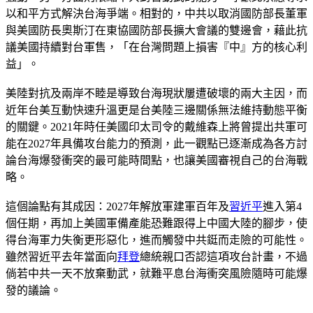
以和平方式解決台海爭端。相對的，中共以取消國防部長董軍
與美國防長奧斯汀在東協國防部長擴大會議的雙邊會，藉此抗
議美國持續對台軍售，「在台灣問題上損害『中』方的核心利
益」。
美陸對抗及兩岸不睦是導致台海現狀屢遭破壞的兩大主因，而
近年台美互動快速升溫更是台美陸三邊關係無法維持動態平衡
的關鍵。2021年時任美國印太司令的戴維森上將曾提出共軍可
能在2027年具備攻台能力的預測，此一觀點已逐漸成為各方討
論台海爆發衝突的最可能時間點，也讓美國審視自己的台海戰
略。
這個論點有其成因：2027年解放軍建軍百年及
習近平
進入第4
個任期，再加上美國軍備產能恐難跟得上中國大陸的腳步，使
得台海軍力失衡更形惡化，進而觸發中共鋌而走險的可能性。
雖然習近平去年當面向
拜登
總統親口否認這項攻台計畫，不過
倘若中共一天不放棄動武，就難平息台海衝突風險隨時可能爆
發的議論。