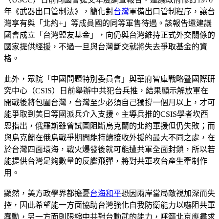
年《武器出口管制法》，簡化對
台灣
軍備出口管制程序，讓台
灣享有與「北約+」等成員國的同等軍售待遇。該報告還建議
國會成立「台灣盟友基金」，向仍與台灣維持正式外交關係的
國家提供經援，不過一旦與台灣斷交就將失去爭取基金的資
格。
此外，眾院「中國問題特別委員會」與華府智庫戰略暨國際研
究中心（CSIS）日前舉辦中共犯台兵推，結果顯示解放軍在
開戰後將包圍台灣，台灣至少必須自己獨撐一個月以上，才可
能爭取到美日等國派兵介入支援。主導兵推的CSIS學者坎西
恩指出，俄羅斯雖曾試圖阻斷烏克蘭的北約軍援但仍失敗；而
與烏克蘭在俄烏戰爭期間能持續接收外援的最大不同之處，在
於台灣四面環海，戰火爆發後就可能遭共軍全面封鎖，所以若
能提供台灣足夠數量的反艦飛彈，將對共軍攻台產生牽制作
用。
顯然，美方政學界都擔憂
台海和平
恐因兩岸當局敵視加深而失
控，因此希望能一方面協助台灣強化自我防衛能力以嚇阻共軍
蠢動，另一方面則限縮中共對台動武的能力，呼籲北京應尋求