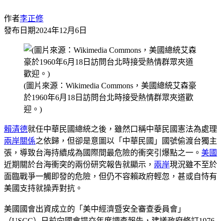
作者
李正修
發布日期
2024年12月6日
(圖片來源：Wikimedia Commons，美國總統艾森豪
於1960年6月18日訪問台北時接受熱情群眾夾道歡
迎。)
賴清德
就任中華民國總統之後，雖然口稱中華民國憲法為處理
兩岸關係
之依歸，但卻是意圖以「中華民國」國號偷渡台獨主
張，導致台海持續成為國際間最危險的衝突引爆點之一。
美國
近期關於台海衝突的兩份研究報告就顯示，
兩岸
現況雖不至於
面臨戰爭一觸即發的危險，但仍不容賴政府輕忽，甚或自恃有
美國支持就操弄對抗。
美國國會出資成立的「美中經濟暨安全審查委員會」
（USCC）日前向國會提交年度調查報告，建議政府修訂1976