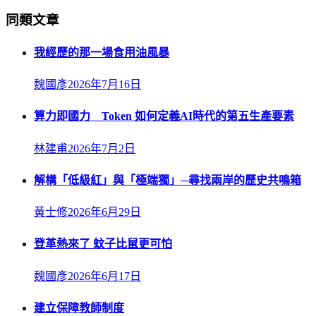
同類文章
我經歷的那一場食用油風暴
魏國彥
2026年7月16日
算力即國力 Token 如何定義AI時代的第五生產要素
林建甫
2026年7月2日
解構「低級紅」與「極端獨」─尋找兩岸的歷史共鳴箱
黃士修
2026年6月29日
登革熱來了 蚊子比鼠更可怕
魏國彥
2026年6月17日
建立保障教師制度