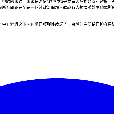
近中線的末端。未來是否信守中線還是要看大陸對台灣的態度，
峽所有問題完全是一個純政治問題。聽說有人想逞英雄學俄羅斯
「仇中」灌溉之下，似乎已經彈性疲乏了；台灣外宣所稱已迫在眉