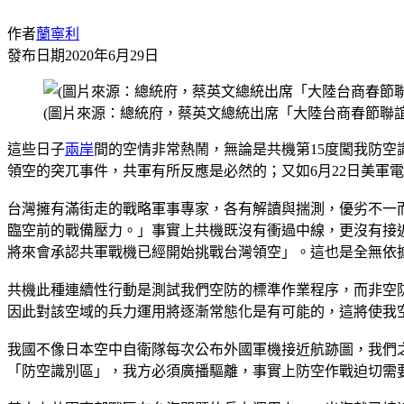
作者
蘭寧利
發布日期
2020年6月29日
(圖片來源：總統府，蔡英文總統出席「大陸台商春節聯誼
這些日子
兩岸
間的空情非常熱鬧，無論是共機第15度闖我防空
領空的突兀事件，共軍有所反應是必然的；又如6月22日美軍
台灣擁有滿街走的戰略軍事專家，各有解讀與揣測，優劣不一
臨空前的戰備壓力。」事實上共機既沒有衝過中線，更沒有接
將來會承認共軍戰機已經開始挑戰台灣領空」。這也是全無依
共機此種連續性行動是測試我們空防的標準作業程序，而非空
因此對該空域的兵力運用將逐漸常態化是有可能的，這將使我
我國不像日本空中自衛隊每次公布外國軍機接近航跡圖，我們
「防空識別區」，我方必須廣播驅離，事實上防空作戰迫切需