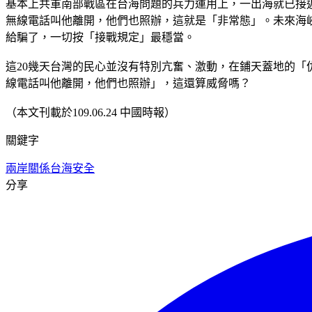
基本上共軍南部戰區在台海問題的兵力運用上，一出海就已接
無線電話叫他離開，他們也照辦，這就是「非常態」。未來海
給騙了，一切按「接戰規定」最穩當。
這20幾天台灣的民心並沒有特別亢奮、激動，在鋪天蓋地的
線電話叫他離開，他們也照辦」，這還算威脅嗎？
（本文刊載於109.06.24 中國時報）
關鍵字
兩岸關係
台海安全
分享