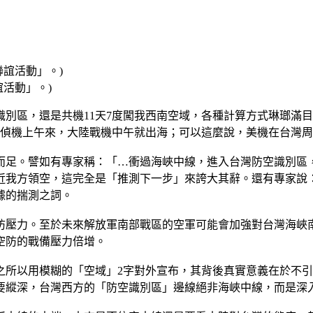
活動」。)
識別區，還是共機11天7度闖我西南空域，各種計算方式琳瑯滿
電偵機上午來，大陸戰機中午就出海；可以這麼說，美機在台灣
而足。譬如有專家稱：「…衝過海峽中線，進入台灣防空識別區
近我方領空，這完全是「推測下一步」來誇大其辭。還有專家說
據的揣測之詞。
防壓力。至於未來解放軍南部戰區的空軍可能會加強對台灣海峽
空防的戰備壓力倍增。
之所以用模糊的「空域」2字對外宣布，其背後真實意義在於不
要縱深，台灣西方的「防空識別區」邊線絕非海峽中線，而是深