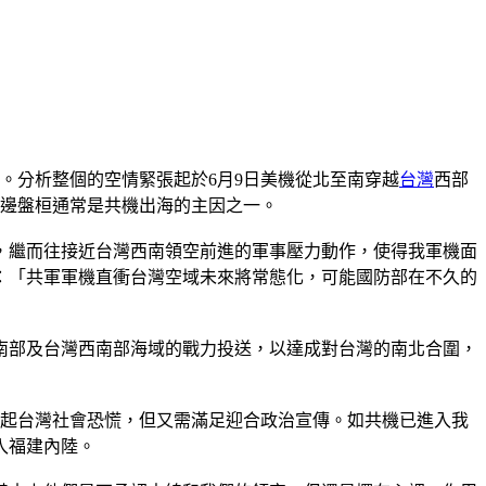
目。分析整個的空情緊張起於6月9日美機從北至南穿越
台灣
西部
周邊盤桓通常是共機出海的主因之一。
，繼而往接近台灣西南領空前進的軍事壓力動作，使得我軍機面
：「共軍軍機直衝台灣空域未來將常態化，可能國防部在不久的
南部及台灣西南部海域的戰力投送，以達成對台灣的南北合圍，
引起台灣社會恐慌，但又需滿足迎合政治宣傳。如共機已進入我
入福建內陸。