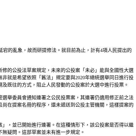
延宕的亂象，故而研提修法。就目前為止，計有4項人民提出的
新修的公投法草案規定，未來的公投案「未必」能與全國性大選
非就是希望依照「舊法」規定要與2020年總統選舉同日進行投
溯及既往的方式，阻止人民發動的公投案於大選中進行投票。
管選舉委員會通知連署之公民投票案，其連署仍適用修正前之法
而且尚在提案名冊的程序，還未遞送到公投主管機關，這樣提案的
核」，並已開始進行連署。在這種情形下，該公投案是否得以繼
不無疑問。這部草案並未有進一步規定。