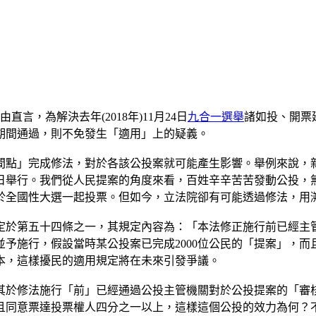
言，為解決去年(2018年)11月24日
九合一選舉
諸如投、開票
期間通過，則不免發生「適用」上的疑義。
間點」完成修法，對於各該公投案就可能產生影響。舉例來說，
舉行。我們從人民提案的角度來看，百姓辛辛苦苦發動公投，無
於全國性大選一起投票。但如今，立法院卻有可能透過修法，用
定於第五十四條之一，其規定內容為：「本法修正施行前已經主
予施行，假設當時某公投案已完成2000位公民的「提案」，
印本，這樣擾民的適用規定將在未來引發爭議。
其於修法施行「前」已經通過公投主管機關對於公投提案的「審
且同意票達投票權人四分之一以上，這樣這個公投的效力為何？