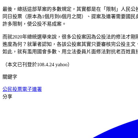
最後，總括這部草案的多數規定，其實都是在「限制」人民公
同日投票（原本為1個月到6個月之間）、提案及連署需要國
許多限制，使公投不易成案。
而就2020年總統選舉來說，很多公投案因為公投法的修法才
進度為何？就筆者認知，各該公投案其實只要審核完公投主文
如此，就有濫用國會多數、用立法委員片面修法對抗老百姓直
（本文已刊登於108.4.24 yahoo）
關鍵字
公民投票
電子連署
分享