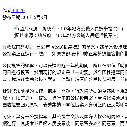
作者
王皓平
發布日期
2019年5月9日
(圖片來源：總統府，107年地方公職人員選舉投票。)
行政院甫於4月11日公布《公民投票法》的草案，該草案修法理由直
公投案正在進行。然而，如果這部法律的修正案於這個會期的
公民投票的過程，可以長達將近一年的期間，所以在哪個「時
同日進行投票，然而現行的規定是「一定要」與全國性選舉同日
票；我現在發動公投，就是「信賴」現有的公民投票制度，並
針對修法前後的法律「適用」問題，行政院所提的草案版本規
規。」換言之，「提案」進行中的公民投票案，若遇修法通過並
團體還要回到原初，去蒐集這2000位提案人身份證的正反影
另外，設有一公投提案，其公投主文涉及國際人權公約內容，
續進行？其成案並且經人民投票後，同意票多於不同意票，而