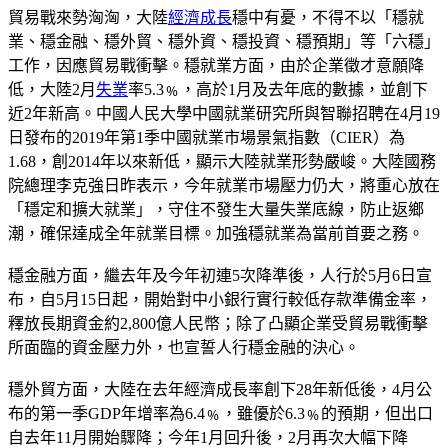
貿易戰來勢洶洶，大陸
經濟成長
穩中有憂，不得不以「穩就
業、穩金融、穩外貿、穩外資、穩投資、穩預期」等「六穩」
工作，因應貿易戰衝擊。穩就業方面，由於企業徵才意願降
低，大陸2月
失業
率5.3﹪，高於1月及去年底的數據，並創下
近2年新高。中國人民大學中國就業研究所與智聯招聘在4月19
日發布的2019年第1季中國就業市場景氣指數（CIER）為
1.68，創2014年以來新低，顯示大陸就業形勢嚴峻。大陸國務
院總理李克強日昨表示，今年就業市場壓力仍大，將重心放在
「穩定和擴大就業」，守住不發生大量失業底線，防止返鄉
潮，確保達成全年就業目標。加強穩就業為當前首要之務。
穩金融方面，繼去年及今年初連5次降準後，人行於5月6日宣
布，自5月15日起，開始對中小銀行實行較低存款準備金率，
釋放長期資金約2,800億人民幣；除了凸顯企業受貿易戰衝擊
所面臨的資金壓力外，也宣誓人行穩金融的決心。
穩外貿方面，大陸在去年經濟成長率創下28年新低後，4月公
布的第一季GDP年增率為6.4﹪，雖優於6.3﹪的預期，但出口
自去年11月開始驟降；今年1月回升後，2月再次大幅下降