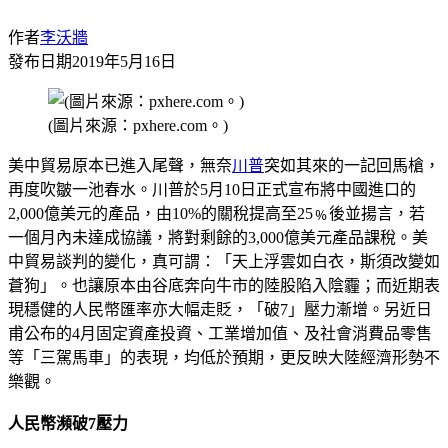
作者
李沃牆
發布日期
2019年5月16日
(圖片來源：pxhere.com。)
美中貿易原本已進入尾聲，無奈
川普
突如其來的一記回馬槍，
再度吹皺一池春水。川普於5月10日正式宣布將中國進口的
2,000億美元的產品，由10%的關稅提高至25﹪後並揚言，若
一個月內未達成協議，將對剩餘的3,000億美元產品課稅。美
中貿易談判的變化，真可謂：「天上浮雲如白衣，斯須改變如
蒼狗」。也讓原本由谷底奔向牛市的陸股陷入陰霾；而近期表
現穩健的人民幣匯率亦大幅走貶，「破7」壓力漸增。另近日
甫公布的4月固定資產投資、工業增加值、及社會消費品零售
等「三駕馬車」的表現，均低於預期，更反映大陸經濟形勢不
樂觀。
人民幣瀕破7壓力