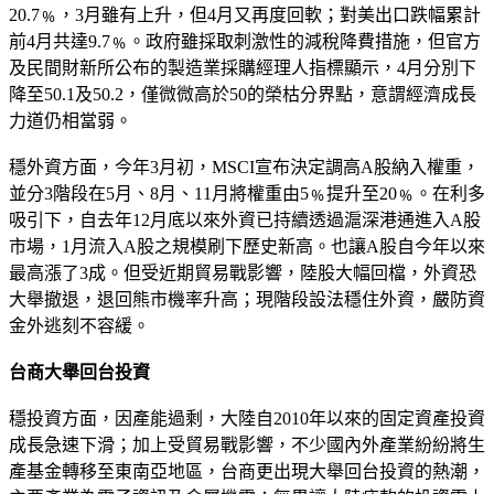
20.7﹪，3月雖有上升，但4月又再度回軟；對美出口跌幅累計
前4月共達9.7﹪。政府雖採取刺激性的減稅降費措施，但官方
及民間財新所公布的製造業採購經理人指標顯示，4月分別下
降至50.1及50.2，僅微微高於50的榮枯分界點，意謂經濟成長
力道仍相當弱。
穩外資方面，今年3月初，MSCI宣布決定調高A股納入權重，
並分3階段在5月、8月、11月將權重由5﹪提升至20﹪。在利多
吸引下，自去年12月底以來外資已持續透過滬深港通進入A股
市場，1月流入A股之規模刷下歷史新高。也讓A股自今年以來
最高漲了3成。但受近期貿易戰影響，陸股大幅回檔，外資恐
大舉撤退，退回熊市機率升高；現階段設法穩住外資，嚴防資
金外逃刻不容緩。
台商大舉回台投資
穩投資方面，因產能過剩，大陸自2010年以來的固定資產投資
成長急速下滑；加上受貿易戰影響，不少國內外產業紛紛將生
產基金轉移至東南亞地區，台商更出現大舉回台投資的熱潮，