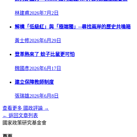
林建甫
2026年7月2日
解構「低級紅」與「極端獨」─尋找兩岸的歷史共鳴箱
黃士修
2026年6月29日
登革熱來了 蚊子比鼠更可怕
魏國彥
2026年6月17日
建立保障教師制度
張瑞雄
2026年6月8日
查看更多
國政評論
→
← 返回文章列表
國家政策研究基金會
頁面