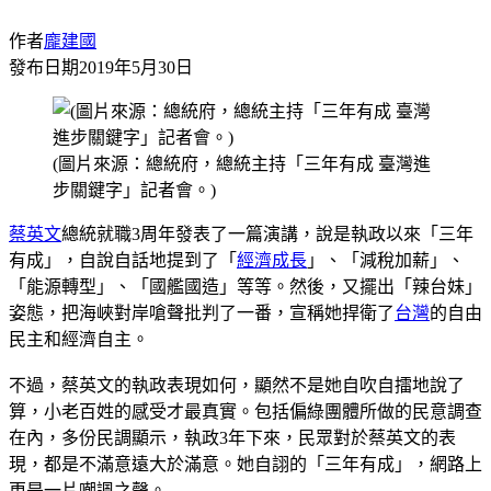
作者
龐建國
發布日期
2019年5月30日
(圖片來源：總統府，總統主持「三年有成 臺灣進
步關鍵字」記者會。)
蔡英文
總統就職3周年發表了一篇演講，說是執政以來「三年
有成」，自說自話地提到了「
經濟成長
」、「減稅加薪」、
「能源轉型」、「國艦國造」等等。然後，又擺出「辣台妹」
姿態，把海峽對岸嗆聲批判了一番，宣稱她捍衛了
台灣
的自由
民主和經濟自主。
不過，蔡英文的執政表現如何，顯然不是她自吹自擂地說了
算，小老百姓的感受才最真實。包括偏綠團體所做的民意調查
在內，多份民調顯示，執政3年下來，民眾對於蔡英文的表
現，都是不滿意遠大於滿意。她自詡的「三年有成」，網路上
更是一片嘲諷之聲。