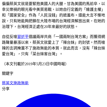
偏偏蔡英文就是要緊抱美國人的大腿，甘為美國的馬前卒，以
幸災樂禍的眼光看中美貿易戰，以她自行定義的「維護主權」
和「國家安全」作為「人民沒錢」的遮羞布。還能大言不慚地
說，只有她能夠把鎖在大陸市場的台灣經濟解放出來，在她的
治理下，台灣經濟正處在20年來最好的狀態。
自從反嗆
習近平
倡議兩岸共商「一國兩制台灣方案」而獲得網
路聲量暴漲以來，蔡英文就愛上了「辣台妹」的封號。然而嗆
辣的言詞掩蓋不了施政無能的本質，就此而言，沒有「辣台妹
愛台灣」，只有「菜台妹害台灣」。
（本文刊載於2019年5月23日中國時報）
關鍵字
蔡英文
施政無能
分享