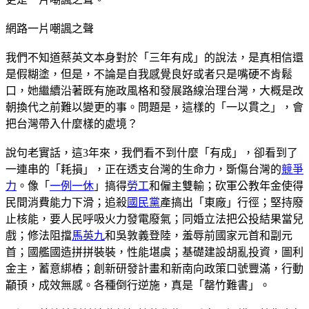
網路一片嘲諷之聲
我們不知道蔡英文本身對於「三年有成」的說法，是真相信還
是假糊塗，但是，不論是自我感覺良好或者只是嘴硬不肯鬆
口，她繼續沿著既有施政風格和發展路線治理台灣，大概是改
朝換代之前難以變更的事。問題是，這樣的「一以貫之」，會
把台灣帶入什麼樣的處境？
說句老實話，這3年來，我們看不到什麼「有成」，卻看到了
一連串的「耗損」，正在透支台灣的生命力，斲傷台灣的
競爭
力
。像「
一例一休
」搞得
勞工
和僱主雙輸；砍軍公教年金使得
民間消費能力下滑；追殺
國民黨
產搞出「東廠」行徑；堅持廢
止核能，要人民呼吸火力發電廢氣；同婚立法把公投結果當兒
戲；修法阻擋
馬英九
和吳敦義登陸，羞辱前國家元首和副元
首；國艦國造拼拼裝裝，性能堪虞；基礎建設胡亂投資，圖利
金主，蓄意綁樁；創新研發計畫和新南向政策口號豐滿，行動
顢頇，成效無感。各種倒行逆施，真是「罄竹難書」。