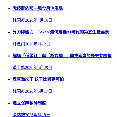
我經歷的那一場食用油風暴
魏國彥
2026年7月16日
算力即國力 Token 如何定義AI時代的第五生產要素
林建甫
2026年7月2日
解構「低級紅」與「極端獨」─尋找兩岸的歷史共鳴箱
黃士修
2026年6月29日
登革熱來了 蚊子比鼠更可怕
魏國彥
2026年6月17日
建立保障教師制度
張瑞雄
2026年6月8日