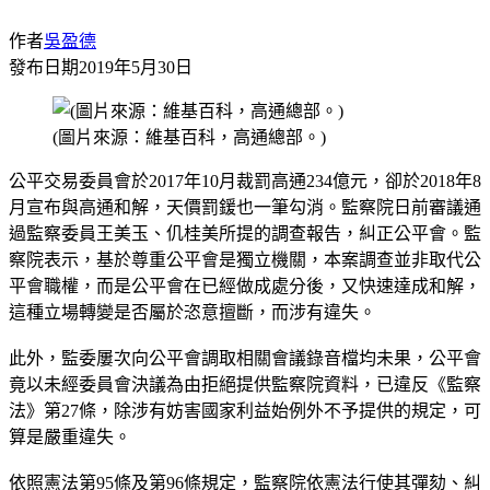
作者
吳盈德
發布日期
2019年5月30日
(圖片來源：維基百科，高通總部。)
公平交易委員會於2017年10月裁罰高通234億元，卻於2018年8
月宣布與高通和解，天價罰鍰也一筆勾消。監察院日前審議通
過監察委員王美玉、仉桂美所提的調查報告，糾正公平會。監
察院表示，基於尊重公平會是獨立機關，本案調查並非取代公
平會職權，而是公平會在已經做成處分後，又快速達成和解，
這種立場轉變是否屬於恣意擅斷，而涉有違失。
此外，監委屢次向公平會調取相關會議錄音檔均未果，公平會
竟以未經委員會決議為由拒絕提供監察院資料，已違反《監察
法》第27條，除涉有妨害國家利益始例外不予提供的規定，可
算是嚴重違失。
依照憲法第95條及第96條規定，監察院依憲法行使其彈劾、糾