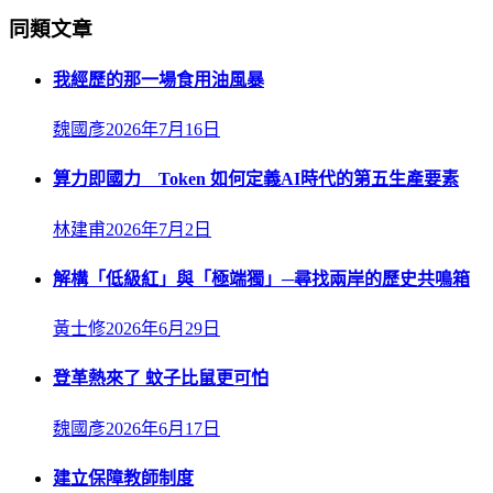
同類文章
我經歷的那一場食用油風暴
魏國彥
2026年7月16日
算力即國力 Token 如何定義AI時代的第五生產要素
林建甫
2026年7月2日
解構「低級紅」與「極端獨」─尋找兩岸的歷史共鳴箱
黃士修
2026年6月29日
登革熱來了 蚊子比鼠更可怕
魏國彥
2026年6月17日
建立保障教師制度