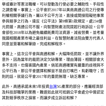
舉或審計等憲法職權，可以發動及行使必要之輔助性、手段性
之調查權。事實上，公平會於2017年以美商高通公司之行使專
利權相關爭議行為，屬以不公平方法，直接或間接阻礙他事業
參與競爭之行為，違反《公平法》第9條第1款規定，處234億
元罰鍰，高通公司不服，向智慧財產法院提起行政訴訟。公平
會卻在2018年以為避免繼續耗費司法資源，減省勞費，並考量
我國相關產業市場之最佳利益，在智慧財產法院由雙方代表人
同意並簽署和解筆錄，完成和解程序。
事實上，這次公平會與高通和解，大幅降低罰款，並不讓外界
意外，因為當年的裁罰決定欠缺專業、理由薄弱，相關部會大
多不支持，也傷害國內產業。倘若高通確實有嚴重的歧視與不
公平行為，那公平會選擇和解豈不是自打嘴巴，有虧職守；否
則的話，就是公平會2017年的重罰無理，缺乏專業。
此外，高通承諾未來5年投資
台灣
5G產業的部分，應屬經濟部
及科技部職掌的業務，難道如此就可抵銷公平會處分中曾認定
其對競爭秩序之損害，而讓步成立訴訟和解？