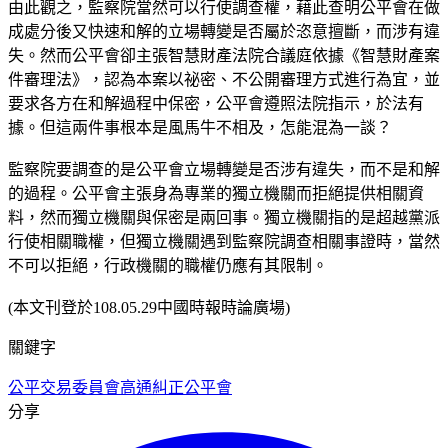
由此觀之，監察院當然可以行使調查權，藉此查明公平會在做
成處分後又快速和解的立場轉變是否屬於恣意擅斷，而涉有違
失。然而公平會卻主張智慧財產法院合議庭依據《智慧財產案
件審理法》，認為本案以祕密、不公開審理方式進行為宜，並
要求各方在和解過程中保密，公平會遵照法院指示，於法有
據。但這兩件事根本是風馬牛不相及，怎能混為一談？
監察院要調查的是公平會立場轉變是否涉有違失，而不是和解
的過程。公平會主張身為專業的獨立機關而拒絕提供相關資
料，然而獨立機關與保密是兩回事。獨立機關指的是超越黨派
行使相關職權，但獨立機關遇到監察院調查相關事證時，當然
不可以拒絕，行政機關的職權仍應有其限制。
(本文刊登於108.05.29中國時報時論廣場)
關鍵字
公平交易委員會
高通
糾正公平會
分享