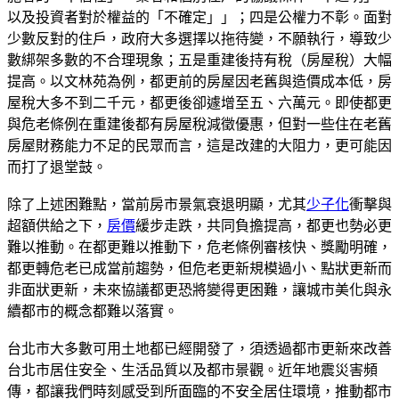
以及投資者對於權益的「不確定」」；四是公權力不彰。面對
少數反對的住戶，政府大多選擇以拖待變，不願執行，導致少
數綁架多數的不合理現象；五是重建後持有稅（房屋稅）大幅
提高。以文林苑為例，都更前的房屋因老舊與造價成本低，房
屋稅大多不到二千元，都更後卻遽增至五、六萬元。即使都更
與危老條例在重建後都有房屋稅減徵優惠，但對一些住在老舊
房屋財務能力不足的民眾而言，這是改建的大阻力，更可能因
而打了退堂鼓。
除了上述困難點，當前房市景氣衰退明顯，尤其
少子化
衝擊與
超額供給之下，
房價
緩步走跌，共同負擔提高，都更也勢必更
難以推動。在都更難以推動下，危老條例審核快、獎勵明確，
都更轉危老已成當前趨勢，但危老更新規模過小、點狀更新而
非面狀更新，未來協議都更恐將變得更困難，讓城市美化與永
續都市的概念都難以落實。
台北市大多數可用土地都已經開發了，須透過都市更新來改善
台北市居住安全、生活品質以及都市景觀。近年地震災害頻
傳，都讓我們時刻感受到所面臨的不安全居住環境，推動都市