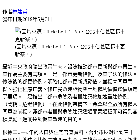
作者
林建甫
發布日期
2019年5月31日
(圖片來源：flickr by H.T. Yu，台北市信義區都市更
新案。)
最近中央政府端出政策牛肉，設法推動都市更新與都市再生。
其作為主要有兩項。一是「都市更新條例」及其子法的修法。
修法後的都更條例，明確化都市更新獎勵值，並提高同意門
檻、強化程序正義、修正民眾建築物與土地權利價值鑑價規定
等要項。二是推出「都市危險及老舊建築物加速重建條例」
（簡稱：危老條例），在此條例架構下，希冀以全數所有權人
同意為前提，讓都市老舊與危險建築透過簡易過程即可得到容
積獎勵，進而達到促其改建的目的。
根據二○一○年的人口與住宅普查資料，台北市屋齡達到三十
一年以上的住宅比例高達四十九％，高雄市三五點七％，新北