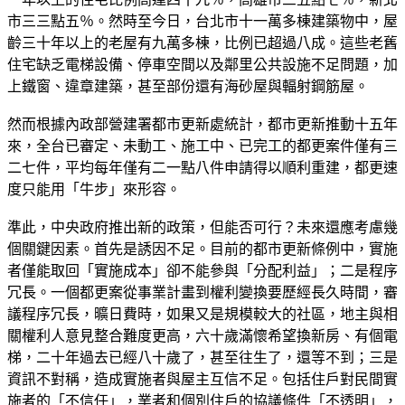
市三三點五％。然時至今日，台北市十一萬多棟建築物中，屋
齡三十年以上的老屋有九萬多棟，比例已超過八成。這些老舊
住宅缺乏電梯設備、停車空間以及鄰里公共設施不足問題，加
上鐵窗、違章建築，甚至部份還有海砂屋與輻射鋼筋屋。
然而根據內政部營建署都市更新處統計，都市更新推動十五年
來，全台已審定、未動工、施工中、已完工的都更案件僅有三
二七件，平均每年僅有二一點八件申請得以順利重建，都更速
度只能用「牛步」來形容。
準此，中央政府推出新的政策，但能否可行？未來還應考慮幾
個關鍵因素。首先是誘因不足。目前的都市更新條例中，實施
者僅能取回「實施成本」卻不能參與「分配利益」；二是程序
冗長。一個都更案從事業計畫到權利變換要歷經長久時間，審
議程序冗長，曠日費時，如果又是規模較大的社區，地主與相
關權利人意見整合難度更高，六十歲滿懷希望換新房、有個電
梯，二十年過去已經八十歲了，甚至往生了，還等不到；三是
資訊不對稱，造成實施者與屋主互信不足。包括住戶對民間實
施者的「不信任」，業者和個別住戶的協議條件「不透明」，