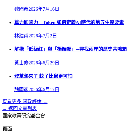
魏國彥
2026年7月16日
算力即國力 Token 如何定義AI時代的第五生產要素
林建甫
2026年7月2日
解構「低級紅」與「極端獨」─尋找兩岸的歷史共鳴箱
黃士修
2026年6月29日
登革熱來了 蚊子比鼠更可怕
魏國彥
2026年6月17日
查看更多
國政評論
→
← 返回文章列表
國家政策研究基金會
頁面