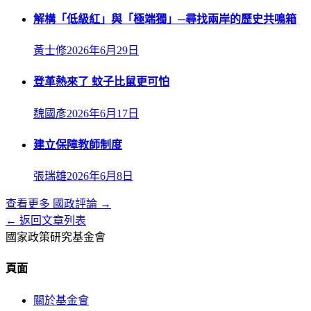
解構「低級紅」與「極端獨」─尋找兩岸的歷史共鳴箱
黃士修
2026年6月29日
登革熱來了 蚊子比鼠更可怕
魏國彥
2026年6月17日
建立保障教師制度
張瑞雄
2026年6月8日
查看更多
國政評論
→
← 返回文章列表
國家政策研究基金會
頁面
關於基金會