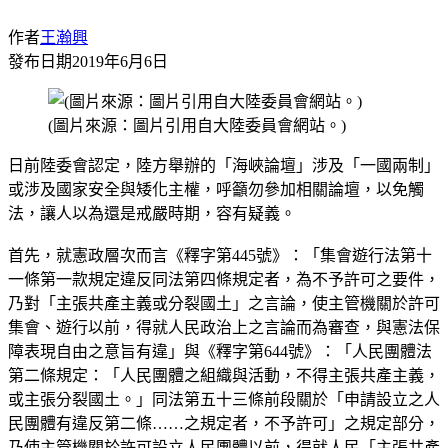
作者
王瀚興
發布日期
2019年6月6日
(圖片來源：圖片引用自大陸委員會網站。)
日前陸委會認定，陸方舉辦的「海峽論壇」涉及「一國兩制」
或涉及國家安全與矮化主權，呼籲勿參加相關論壇，以免觸
法，讓人以為還是戒嚴時期，容有疑義。
首先，就憲政層次而言《釋字第445號》：「集會遊行法第十
一條第一款規定違反同法第四條規定者，為不予許可之要件，
乃對「主張共產主義或分裂國土」之言論，使主管機關於許可
集會、遊行以前，得就人民政治上之言論而為審查，與憲法保
障表現自由之意旨有違」與《釋字第644號》：「人民團體法
第二條規定：「人民團體之組織與活動，不得主張共產主義，
或主張分裂國土。」同法第五十三條前段關於「申請設立之人
民團體有違反第二條……之規定者，不予許可」之規定部分，
乃使主管機關於許可設立人民團體以前，得就人民「主張共產