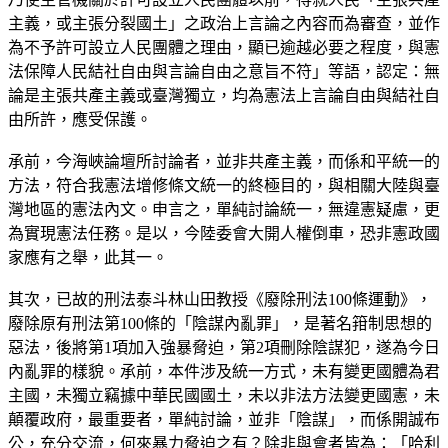
主義，或主張分裂國土」之政治上言論之內容而為審查，並作
為不予許可設立人民團體之理由，顯已逾越必要之程度，與憲
法保障人民結社自由與言論自由之意旨不符」等語，認定：無
論是主張共產主義或臺灣獨立，均為憲法上言論自由與結社自
由所許，應受保護。
承前，今海峽論壇所討論者，並非共產主義，而係和平統一的
方法，符合我憲法增修條文統一的終極目的，與相關大陸與臺
灣地區的憲法內文。申言之，單純討論統一，無違憲疑慮，更
為實現憲法任務。是以，今陸委會大開人權倒車，恐非憲政國
家應有之舉，此其一。
其次，已故的刑法泰斗林山田教授《廢除刑法100條運動》，
廢除原有刑法第100條的「陰謀內亂罪」，是著名箝制思想的
惡法，後將第1項加入強暴脅迫，第2項刪除陰謀犯，遂為今日
內亂罪的樣貌。承前，本件涉及統一方式，未有變更國體為君
主國，未獨立竊據中華民國國土，未以非法方法變更國憲，未
顛覆政府，最重要者，單純討論，並非「陰謀」，而係開誠布
公，充分交流，何來暴力脅迫之有？除非與會者皆為：「哈利