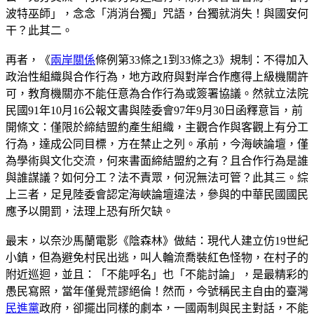
波特巫師」，念念「消消台獨」咒語，台獨就消失！與國安何
干？此其二。
再者，《
兩岸關係
條例第33條之1到33條之3》規制：不得加入
政治性組織與合作行為，地方政府與對岸合作應得上級機關許
可，教育機關亦不能任意為合作行為或簽署協議。然就立法院
民國91年10月16公報文書與陸委會97年9月30日函釋意旨，前
開條文：僅限於締結盟約產生組織，主觀合作與客觀上有分工
行為，達成公同目標，方在禁止之列。承前，今海峽論壇，僅
為學術與文化交流，何來書面締結盟約之有？且合作行為是誰
與誰謀議？如何分工？法不責眾，何況無法可管？此其三。綜
上三者，足見陸委會認定海峽論壇違法，參與的中華民國國民
應予以開罰，法理上恐有所欠缺。
最末，以奈沙馬蘭電影《陰森林》做結：現代人建立仿19世紀
小鎮，但為避免村民出逃，叫人輪流喬裝紅色怪物，在村子的
附近巡迴，並且：「不能呼名」也「不能討論」，是最精彩的
愚民寫照，當年僅覺荒謬絕倫！然而，今號稱民主自由的臺灣
民進黨
政府，卻擺出同樣的劇本，一國兩制與民主對話，不能