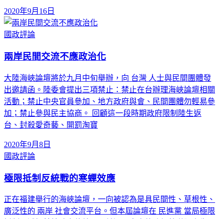
2020年9月16日
國政評論
兩岸民間交流不應政治化
大陸海峽論壇將於九月中旬舉辦，向 台灣 人士與民間團體發
出邀請函。陸委會提出三項禁止：禁止在台辦理海峽論壇相關
活動；禁止中央官員參加、地方政府與會、民間團體勿輕易參
加；禁止參與民主協商。 回顧這一段時期政府限制陸生返
台、封殺愛奇藝、開罰淘寶
2020年9月8日
國政評論
極限抵制反統戰的寒蟬效應
正在福建舉行的海峽論壇，一向被認為是具民間性、草根性、
廣泛性的 兩岸 社會交流平台。但本屆論壇在 民進黨 當局極限