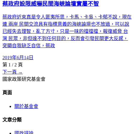
蔡政府設限威嚇民間海峽論壇實屬不智
蔡政府近來真是令人匪夷所思，卡馬、卡吳、卡郁不說，現在
連 兩岸 民間交流具有指標意義的海峽論壇也不放過，可以說
已經失去理智，亂了方寸，只是一味的擋擋擋，報復威脅 台
灣 民眾，非但達不到任何目的，反而會引發民間更大反感，
突顯自我缺乏自信，蔡政
2019年6月14日
第
1
/
2
頁
下一頁 →
國家政策研究基金會
頁面
關於基金會
文章分類
國政評論