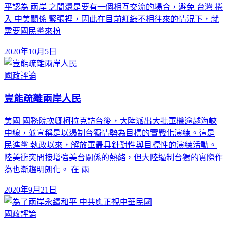
平認為 兩岸 之間還是要有一個相互交流的場合，避免 台灣 捲
入 中美關係 緊張裡，因此在目前紅綠不相往來的情況下，就
需要國民黨來扮
2020年10月5日
國政評論
豈能疏離兩岸人民
美國 國務院次卿柯拉克訪台後，大陸派出大批軍機逾越海峽
中線，並宣稱是以遏制台獨情勢為目標的實戰化演練。這是
民進黨 執政以來，解放軍最具針對性與目標性的演練活動。
陸美衝突間接增強美台關係的熱絡，但大陸遏制台獨的實際作
為也漸趨明朗化。 在 兩
2020年9月21日
國政評論