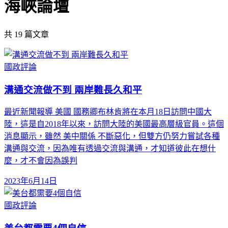
海峽論壇
共
19
篇文章
國政評論
溝通交流做不到 兩岸難長久和平
最近新聞報導 美國 國務卿布林肯將在本月18日訪問中國大
陸，這是自2018年以來，訪問大陸的美國最高層級官員。這個
消息顯示，雖然 美中關係 不斷惡化，但雙方仍努力嘗試各種
溝通與交流，因為唯有透過交流與溝通，才知道彼此在想什
麼，才不會因為誤判
2023年6月14日
國政評論