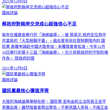
2021年12月9日
國政評論
蔡政府對兩岸交流戒心超強信心不足
每年在福建省舉行的「海峽論壇」，被 蔡英文 政府定位為中
共當局的「大型統戰平臺」。過去曾見尚在管制期限內的 國
民黨 高層申請赴中國大陸參加，未獲陸委會批准，今年12月
10日舉行的第十三屆「海峽論壇」，也只見蔡政府的守勢防堵
作為。 蔡政府的理
2021年12月8日
國政評論
國民黨最核心價值浮現
大陸的海峽論壇舉辦在即， 國民黨 宣布由前立法院長王金平
率團出席。雖然陸委會祭出警告，不樂見國人參與，不過王金