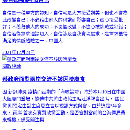
美台都需要4個自信
自信是一種單方的認知，自信就是大方接受讚美，但也不會為
此改變自己；不必藉由他人的稱讚而影響自己；虛心接受批
評；不羨慕他人的成功；不畏懼改變；不擔心被挑戰或犯錯；
自信若從需求理論切入，自信涉及自我實現需求，是需求獲得
滿足的情感體驗之一。中國大
2021年12月23日
國政評論
蔡政府面對兩岸交流不該因噎廢食
因 新冠肺炎 疫情而延期的「海峽論壇」將於本月10日在中國
大陸廈門登場，據傳中共將由政協主席汪洋親自出席， 國民
黨 則預定由副主席夏立言以視訊方式與會。由於這是5年多
來， 兩岸 首次有實質政黨互動，是否會對當前的台海僵局帶
來轉機，備受關注與