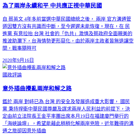
為了兩岸永續和平 中共應正視中華民國
自 蔡英文 4年多前當選中華民國總統之後， 兩岸 官方溝通管
道因雙方沒有共識而中斷，至今遲遲未能恢復。現在，在 民
進黨 有意拉抬 台灣 社會的「仇共」激情及蔡政府全面親美的
推波助瀾下，台海情勢更形惡化，由於兩岸主政者皆無退讓空
間，戰事隨時可
2020年9月16日
國政評論
意外插曲攪亂兩岸和解之路
鑑於 兩岸 對峙已為 台灣 的安全及發展造成重大影響， 國民
黨 秉持捍衛中華民國尊嚴及謀求兩岸人民利益的前提下，決
定由前立法院長王金平率團出席本月19日在福建廈門舉行的
「海峽論壇」，希望能藉此稍稍化解兩岸兇險，近年難得的溝
通之旅卻因意外插曲