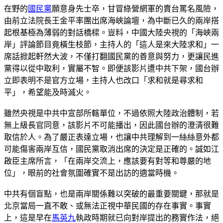
在野的
國民黨
願意身先士卒，甘冒綠營網軍的賣台罵名風險，
由前立法院長王金平率團出席海峽論壇，為中斷已久的兩岸搭
起根基極為薄弱的對話橋樑。豈料，中國大陸央視的「海峽兩
岸」評論節目竟橫生枝節，主持人的「這人是來大陸求和」一
席話掀起軒然大波，不僅打翻國民黨的善意與努力，更讓民進
黨得以從中取利，實屬不智。即便該影片遭中共下架，國台辦
立即表明不是官方立場，主持人也改口「求和就是尋求和
平」，希望能及時滅火。
雖然央視是中共中宣部所轄單位，不過依照大陸政治體制，若
無上級長官同意，該影片不可能播出，因此國台辦的澄清很難
取信於人。為了嚴正表達立場，也讓中共理解到一絲絲意外都
可能傷害兩岸互信，國民黨取消出席的決定是正確的。誠如江
啟臣主席所言，「在兩岸交流上，應該要有對等和尊嚴的地
位」，眼前的社會氛圍確實不是出訪的適當時機。
中共有個盲點，也是兩岸關係難以突破的最重要關鍵，那就是
北京當局一直不敢、或無法正視中華民國的存在事實。事實
上，這是早在
馬英九
執政時期就已向對岸提出的務實作法，絕