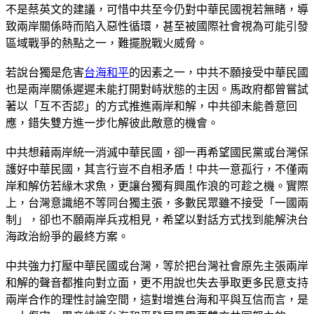
不是蔡英文的建議，可惜中共至今仍對中華民國視若無睹，導
致兩岸關係時而陷入惡性循環，甚至被國際社會視為可能引發
區域戰爭的熱點之一，難擺脫戰火威脅。
若說台獨是危害
台海和平
的因素之一，中共不願接受中華民國
也是兩岸關係遲遲未能打開對峙狀態的主因。馬政府都曾嘗試
著以「互不否認」的方式推進兩岸和解，中共卻未能善意回
應，錯失雙方進一步化解彼此敵意的機會。
中共想藉兩岸統一消滅中華民國，卻一再希望國民黨或台灣保
護好中華民國，其言行豈不自相矛盾！中共一意孤行，不僅兩
岸和解仿若緣木求魚，更讓台獨有興風作浪的可趁之機。實際
上，台灣意識絕不等同台獨主張，多數民眾雖不接受「一國兩
制」，卻也不願兩岸兵戎相見，希望以對話方式找到能解決台
海政治紛爭的最終方案。
中共強力打壓中華民國或台灣，等於把台灣社會原先主張兩岸
和解的聲音都推向對立面，更不用說也失去爭取更多民意支持
兩岸合作的理性討論空間，這對增進台海和平與互信而言，是