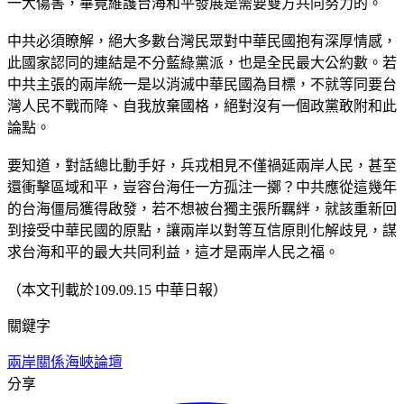
一大傷害，畢竟維護台海和平發展是需要雙方共同努力的。
中共必須瞭解，絕大多數台灣民眾對中華民國抱有深厚情感，
此國家認同的連結是不分藍綠黨派，也是全民最大公約數。若
中共主張的兩岸統一是以消滅中華民國為目標，不就等同要台
灣人民不戰而降、自我放棄國格，絕對沒有一個政黨敢附和此
論點。
要知道，對話總比動手好，兵戎相見不僅禍延兩岸人民，甚至
還衝擊區域和平，豈容台海任一方孤注一擲？中共應從這幾年
的台海僵局獲得啟發，若不想被台獨主張所羈絆，就該重新回
到接受中華民國的原點，讓兩岸以對等互信原則化解歧見，謀
求台海和平的最大共同利益，這才是兩岸人民之福。
（本文刊載於109.09.15 中華日報）
關鍵字
兩岸關係
海峽論壇
分享