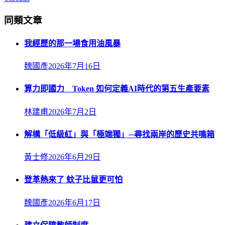
同類文章
我經歷的那一場食用油風暴
魏國彥
2026年7月16日
算力即國力 Token 如何定義AI時代的第五生產要素
林建甫
2026年7月2日
解構「低級紅」與「極端獨」─尋找兩岸的歷史共鳴箱
黃士修
2026年6月29日
登革熱來了 蚊子比鼠更可怕
魏國彥
2026年6月17日