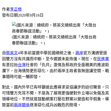
作者
李正修
發布日期
2020年9月16日
(圖片來源：總統府，蔡英文總統出席「大陸台商
春節聯誼活動」。)
自
蔡英文
4年多前當選中華民國總統之後，
兩岸
官方溝通管道
因雙方沒有共識而中斷，至今遲遲未能恢復。現在，在
民進黨
有意拉抬
台灣
社會的「仇共」激情及蔡政府全面親美的推波助
瀾下，台海情勢更形惡化，由於兩岸主政者皆無退讓空間，戰
事隨時可能一觸即發。
對此，國內外早已有呼籲彼此應尋求妥協讓步的迫切聲音，只
可惜雙方充耳不聞，不是為了展現更強硬對外立場以免傷及其
領導地位，不然就是鼓動網軍打壓在野黨以營造和平假象，導
致當前
兩岸關係
逐漸惡化成兵凶戰危的險境。