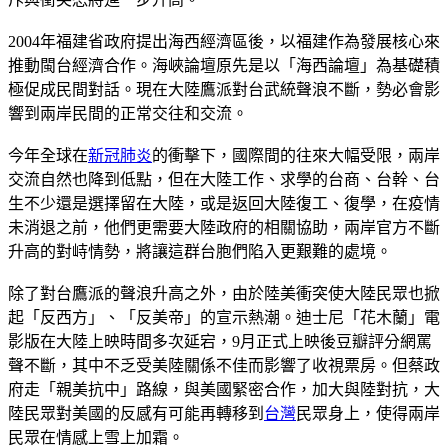
2004年福建省政府提出海西經濟區後，以福建作為發展核心來
推動閩台經濟合作。海峽論壇原先是以「海西論壇」為基礎積
極促成民間對話。現在大陸鷹派對台武統聲浪不斷，勢必會影
響到兩岸民間的正常交往和交流。
今年全球在
新冠肺炎
的衝擊下，國際間的往來大幅受限，兩岸
交流自然也降到低點，但在大陸工作、求學的台商、台幹、台
生不少還是選擇留在大陸，或是返回大陸復工、復學，在疫情
未消退之前，他們更需要大陸政府的相關協助，兩岸官方不斷
升高的對峙情勢，將讓這群台胞們陷入更艱難的處境。
除了對台鷹派的聲浪升高之外，由於陸美衝突使大陸民眾也掀
起「反西方」、「反美帝」的宣示熱潮。迪士尼「花木蘭」電
影版在大陸上映時間多次延宕，9月正式上映後豆瓣評分網罵
聲不斷，其中不乏受美陸關係不佳而影響了收視票房。但蔡政
府走「親美抗中」路線，與美國緊密合作，加大與陸對抗，大
陸民眾對美國的反感有可能再轉移到
台灣
民眾身上，使得兩岸
民眾在情感上雪上加霜。