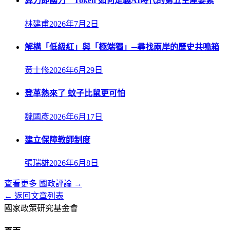
算力即國力 Token 如何定義AI時代的第五生產要素
林建甫
2026年7月2日
解構「低級紅」與「極端獨」─尋找兩岸的歷史共鳴箱
黃士修
2026年6月29日
登革熱來了 蚊子比鼠更可怕
魏國彥
2026年6月17日
建立保障教師制度
張瑞雄
2026年6月8日
查看更多
國政評論
→
← 返回文章列表
國家政策研究基金會