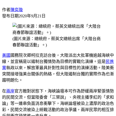
作者
陳奕璇
發布日期
2020年9月21日
(圖片來源：總統府，蔡英文總統出席「大陸台商
春節聯誼活動」。)
美國
國務院次卿柯拉克訪台後，大陸派出大批軍機逾越海峽中
線，並宣稱是以遏制台獨情勢為目標的實戰化演練。這是
民進
黨
執政以來，解放軍最具針對性與目標性的演練活動。陸美衝
突間接增強美台關係的熱絡，但大陸遏制台獨的實際作為也漸
趨明朗化。
在
兩岸
官方敵對狀態下，海峽論壇本可作為舒緩兩岸緊張情勢
的民間交流，但當陸委會「三禁說」、央視主播李紅的「求和
論」等一連串負面消息衝擊下，海峽論壇被染上濃厚的政治色
彩，民間交流被染上統戰活動的政治爭議，兩岸民眾的相互排
斥與衝突恐將進一步升高。