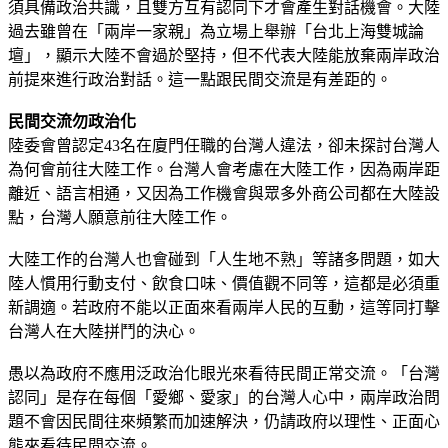
須具備政治共識，且雙方互有認同下才會產生對話機會。大陸
過去雖曾在「兩岸一家親」為立場上舉辦「台北上海雙城論
壇」，顯示大陸不會過於堅持，但不代表大陸能放棄兩岸政治
前提來進行政治對話。這一點跟民間交流是有差距的。
民間交流勿政治化
陸委會曾認定43名在廈門任職的台灣人違法，卻未探討台灣人
為何會前往大陸工作。台灣人會考慮在大陸工作，因為兩岸距
離近、語言相通，又因為工作機會與眾多外商公司都在大陸設
點，台灣人願意前往大陸工作。
大陸工作的台灣人也會碰到「人生地不熟」等諸多問題，如大
陸人慣用行動支付、飲食口味、價值觀不同等，這都是必須重
新調適。若政府不能以正面來看兩岸人民的互動，這等同打擊
台灣人在大陸拼鬥的決心。
愚以為政府不應用泛政治化眼光來看待民間正常交流。「台灣
認同」是存在每個「愛鄉、愛家」的台灣人心中，兩岸政治問
題不會因民間往來頻繁而加速解決，仍請政府以理性、正面心
態來看待民間交流。