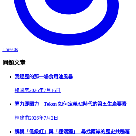
Threads
同類文章
我經歷的那一場食用油風暴
魏國彥
2026年7月16日
算力即國力 Token 如何定義AI時代的第五生產要素
林建甫
2026年7月2日
解構「低級紅」與「極端獨」─尋找兩岸的歷史共鳴箱