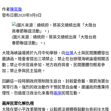
作者
陳奕璇
發布日期
2020年9月8日
(圖片來源：總統府，蔡英文總統出席「大陸台商
春節聯誼活動」。)
大陸海峽論壇將於九月中旬舉辦，向
台灣
人士與民間團體發出
邀請函。陸委會提出三項禁止：禁止在台辦理海峽論壇相關活
動；禁止中央官員參加、地方政府與會、民間團體勿輕易參
加；禁止參與民主協商。
回顧這一段時期政府限制陸生返台、封殺愛奇藝、開罰淘寶台
灣等行為，強烈的政治動作干預民眾自由權。建議政府應秉持
理性、勿過度泛政治化來看待
兩岸
民間互動。
兩岸民眾化解仇視
大陸在鄧小平改革開放後，以鬆綁法規積極鼓勵台商前往大陸