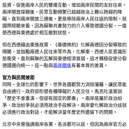
投資，促進兩岸人民的雙邊互動，增加兩岸民間的友好往來。
兩岸開放探親後，民眾互動頻繁已超越政治上難以跨越的障
礙。直到兩岸開放三通後，更是移除兩岸人民往返的限制。就
國際經驗來看，因為蘇聯共產勢力的介入導致德國分裂，一度
使西德與東德處於相互敵對狀態。
但在西德藉由東進政策、《基礎條約》化解兩德因分裂導致的
隔閡，並鼓勵兩德人民往來等作為，化解東、西德人民意識形
態衝突。直到蘇聯的瓦解與東德經濟衰弱，這才積極促使分裂
德國邁向統一。這一點與
兩岸關係
有著本質的差異。
官方與民間差距
同時，全球化的影響下，世界各國都努力消除藩籬、讓民眾能
自由通行，政府卻形塑各種障礙於人民交往。馬克吐溫曾說
「歷史不會重演，但卻有固定的節奏」。兩岸是屬於政治紛
爭，政治紛爭就必須用政治手段解決。兩岸要化解政治分歧就
必須進行政治對話，才能解決當年歷史所遺留下的問題。
北京中央曾強調兩岸各黨、各派都可以談，但因為兩岸官方必