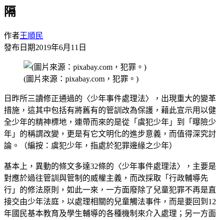
隔
作者
王順民
發布日期
2019年6月11日
(圖片來源：pixabay.com，犯罪。)
日昨所三讀修正通過的〈少年事件處理法〉，出現重大的變革
措施，這其中包括有將舊有的管訓改為保護，藉此宣示用以健
全少年的精神標地，連帶而來的是從「虞犯少年」到「曝險少
年」的稱謂改變，更是有它文明化的進步意義，而值得深究討
論。（編按：虞犯少年，指處於犯罪邊緣之少年）
基本上，異動的條文多達32條的〈少年事件處理法〉，主要是
對應於過往管訓與管制的威權主義，而改採取「行政輔導先
行」的修法原則，如此一來，一方面廢除了兒童犯罪不再是直
接交由少年法庭，以處理相關的兒童觸法事件，而是要回到12
年國民基本教育及學生輔導的各種機制來介入處理；另一方面