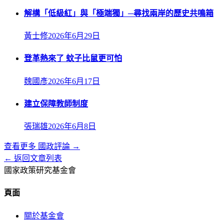
解構「低級紅」與「極端獨」─尋找兩岸的歷史共鳴箱
黃士修
2026年6月29日
登革熱來了 蚊子比鼠更可怕
魏國彥
2026年6月17日
建立保障教師制度
張瑞雄
2026年6月8日
查看更多
國政評論
→
← 返回文章列表
國家政策研究基金會
頁面
關於基金會