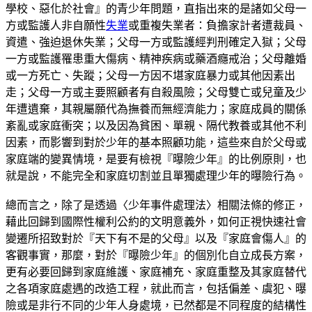
學校、惡化於社會』的青少年問題，直指出來的是諸如父母一
方或監護人非自願性
失業
或重複失業者：負擔家計者遭裁員、
資遣、強迫退休失業；父母一方或監護經判刑確定入獄；父母
一方或監護罹患重大傷病、精神疾病或藥酒癮戒治；父母離婚
或一方死亡、失蹤；父母一方因不堪家庭暴力或其他因素出
走；父母一方或主要照顧者有自殺風險；父母雙亡或兒童及少
年遭遺棄，其親屬願代為撫養而無經濟能力；家庭成員的關係
紊亂或家庭衝突；以及因為貧困、單親、隔代教養或其他不利
因素，而影響到對於少年的基本照顧功能，這些來自於父母或
家庭端的變異情境，是要有檢視『曝險少年』的比例原則，也
就是說，不能完全和家庭切割並且單獨處理少年的曝險行為。
總而言之，除了是透過〈少年事件處理法〉相關法條的修正，
藉此回歸到國際性權利公約的文明意義外，如何正視快速社會
變遷所招致對於『天下有不是的父母』以及『家庭會傷人』的
客觀事實，那麼，對於『曝險少年』的個別化自立成長方案，
更有必要回歸到家庭維護、家庭補充、家庭重整及其家庭替代
之各項家庭處遇的改造工程，就此而言，包括偏差、虞犯、曝
險或是非行不同的少年人身處境，已然都是不同程度的結構性