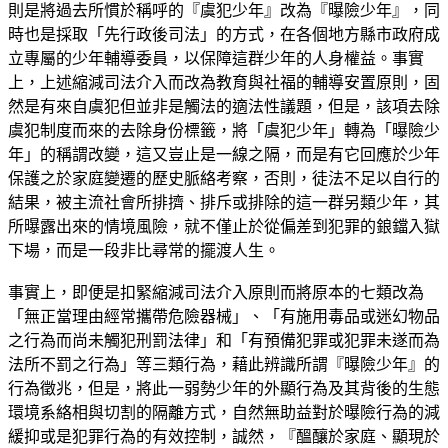
則是將過去所慣於稱呼的『虞犯少年』改為『曝險少年』，同
時也是採取「先行政後司法」的方式，在各個地方縣市政府成
立專屬的少年輔導委員，以保障這群少年的人身權益。事實
上，上述縮減司法介入而改為教育與社福的輔導安置原則，固
然是有來自虞犯但並非是觸法的適法性議題，但是，該項去除
虞犯制度而來的去除身份標籤，將「虞犯少年」轉為「曝險少
年」的稱謂改變，這又豈止是一線之隔，而是有它回應於少年
保護之於家庭變遷的歷史脈絡考察，否則，徒法不足以自行的
結果，被主流社會所排擠、排斥或排除的這一群另類少年，其
所曝露出來的情境風險，就不僅止於從偏差到犯罪的鋃鐺入獄
下場，而是一段非比尋常的擺渡人生。
事實上，即便是扣緊縮減司法介入原則而將原本的七類改為
「無正當理由經常攜帶危險器械」、「有施用毒品或迷幻物品
之行為而尚未觸犯刑罰法律」和「有預備犯罪或犯罪未遂而為
法所不罰之行為」等三類行為，藉此辨識所謂『曝險少年』的
行為徵兆，但是，將此一弱勢少年的外顯行為及其背後的生態
環境系絡相與切割的隔離方式，自然無助益對於曝險行為的減
緩抑或是犯罪行為的有效控制，誠然，『醞釀於家庭、顯現於