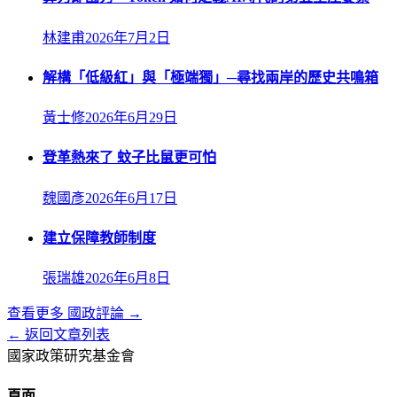
林建甫
2026年7月2日
解構「低級紅」與「極端獨」─尋找兩岸的歷史共鳴箱
黃士修
2026年6月29日
登革熱來了 蚊子比鼠更可怕
魏國彥
2026年6月17日
建立保障教師制度
張瑞雄
2026年6月8日
查看更多
國政評論
→
← 返回文章列表
國家政策研究基金會
頁面