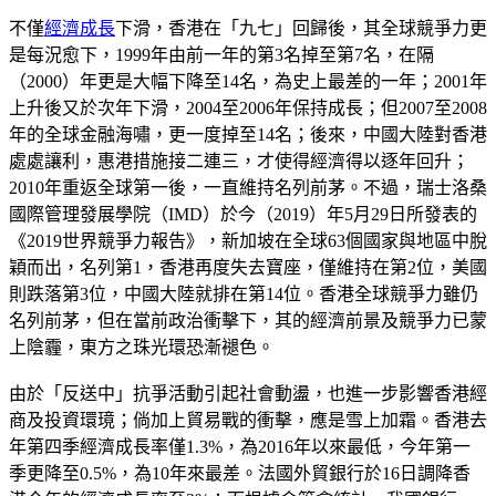
不僅
經濟成長
下滑，香港在「九七」回歸後，其全球競爭力更
是每況愈下，1999年由前一年的第3名掉至第7名，在隔
（2000）年更是大幅下降至14名，為史上最差的一年；2001年
上升後又於次年下滑，2004至2006年保持成長；但2007至2008
年的全球金融海嘯，更一度掉至14名；後來，中國大陸對香港
處處讓利，惠港措施接二連三，才使得經濟得以逐年回升；
2010年重返全球第一後，一直維持名列前茅。不過，瑞士洛桑
國際管理發展學院（IMD）於今（2019）年5月29日所發表的
《2019世界競爭力報告》，新加坡在全球63個國家與地區中脫
穎而出，名列第1，香港再度失去寶座，僅維持在第2位，美國
則跌落第3位，中國大陸就排在第14位。香港全球競爭力雖仍
名列前茅，但在當前政治衝擊下，其的經濟前景及競爭力已蒙
上陰霾，東方之珠光環恐漸褪色。
由於「反送中」抗爭活動引起社會動盪，也進一步影響香港經
商及投資環璄；倘加上貿易戰的衝擊，應是雪上加霜。香港去
年第四季經濟成長率僅1.3%，為2016年以來最低，今年第一
季更降至0.5%，為10年來最差。法國外貿銀行於16日調降香