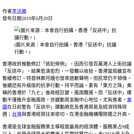
作者
李沃牆
發布日期
2019年6月20日
(圖片來源：本會自行拍攝，香港「反送中」抗議
行動。)
香港政府推動修訂「逃犯條例」，因而引發百萬港人上街抗議
「反送中」，結果愈演愈烈，一發難以收拾。香港當局雖宣布
暫緩修訂，特首林鄭月娥也發表道歉聲明，但民眾仍不領情，
後續恐有升級版的抗爭行動。持平而論，素有「東方之珠」美
稱的香港於「九七」後政經巨變，風雨飄搖。而「反送中」運
動不僅推升金融風險，亦撼動其金融中心地位。尤有進者，
美
國
在日前警告「反送中」運動將危及香港貿易及經濟特殊待
遇；
台灣
與香港經貿往來密切，在港金融機構曝險隨之升高。
香港是全球金融服務業主導程度最高的經濟體，服務業占9成
以上；也是全球最大的離岸人民幣結算中心，去(2018)年占全