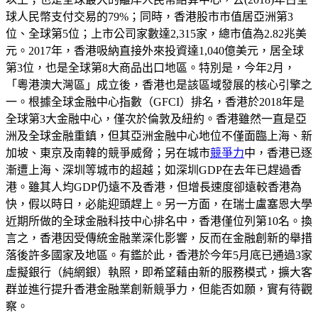
球人民幣支付交易的79%；同時，香港股市市值居亞洲第3
位、全球第5位；上市公司家數達2,315家，總市值為2.82兆美
元。2017年，香港吸納直接外來投資達1,040億美元，居全球
第3位，也是全球第8大商品出口地區。特別是，今年2月，
「粵港澳大灣區」成立後，香港也是該區域發展的核心引擎之
一。根據全球金融中心指數（GFCI）排名，香港於2018年是
全球第3大金融中心，僅次於倫敦及紐約。香港雖然一直是亞
洲及全球金融重鎮，但其亞洲金融中心地位不僅面臨上海、新
加坡、東京及南韓的競爭威脅；另在城市
競爭力
中，香港已逐
漸遭上海、深圳等城市的超越；如深圳GDP在去年已趕過香
港。雖其人均GDP仍遠不及香港，但增長速度卻遠較香港為
快，假以時日，必能迎頭趕上。另一方面，在瑞士盧塞恩大學
近期所做的全球金融科技中心排名中，香港僅位列第10名。換
言之，香港因受傳統金融業深化影響，反而在金融創新的舉措
落後許多國家及地區。有鑑於此，香港於今年5月底已通過3家
虛擬銀行（純網銀）執照，即希望藉由新的服務模式，擴大客
群並進行提升香港金融業創新競爭力，但能否如願，實有待觀
察。