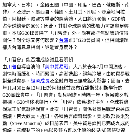
加拿大、日本），金磚五國（中國、印度、巴西、俄羅斯、南
非），及澳洲、墨西哥、韓國、土耳其、印尼、沙烏地阿拉
伯、阿根廷、歐盟等重要的經濟體，人口將近40億，GDP約
占全球總量的80%；因此，其對全球經濟的影響力可謂舉足輕
重。本屆G20峰會除了「川習會」外，尚有那些焦點議題值得
關注？對全球又有何影響？
台灣
雖非G20會員國，但相關議題
卻與台灣息息相關，豈能置身度外？
「川習會」能否達成協議且看明朝
由
川普
自導自演的「
美中貿易戰
」大片於去年7月中開演後，
劇情時而緩和、時而緊張，高潮迭起，絕無冷場。由於貿易戰
對全球貿易、
經濟成長
及金融市場已釀成鉅大影響；因而，去
年11月30日至12月1日於阿根廷首都布宜諾斯艾利斯舉行的
G20高峰會中，「川習會」動見觀瞻。時隔一年，貿易戰歹戲
拖棚，G20也移地舉行，但「川習」依舊擔任主角，全球數億
觀眾正屏氣凝神觀賞。此次「川習會」關係著貿易戰是否達成
協議，皆大歡喜。近日，各種傳言繪聲繪影。美財政部長米努
勤（Steve Mnuchin）於日前表示，美中貿易談判已完成九成的
協議，意謂剩下的10%以及雙方難以化解的歧見(如智慧財產