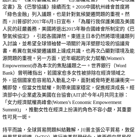
定書》及《巴黎協議》接續而生。2016中國杭州峰會首度將
「綠色金融」列入議題，也是針對氣候變遷問題的重視。然
而，川普卻於2017年6月1日宣布，「為履行我保護美國及美國
人民的莊嚴義務，美國將退出2015年聯合國峰會所制定的《巴
黎氣候協定》，引起各國譁然。東道主日本仍然將環境議題列
入討論，並希望全球領袖替一項關於海洋塑膠垃圾的協議背
書，希冀在氣候變遷議題上達成共識，也再次凸顯對環境及能
源問題的重視。另一方面，近年崛起的女力賦權(Women's
Empowerment)亦為本次的焦點議題之一。世界銀行（Word
Bank）曾明確指出，若國家愈多女性被排除在經濟領域之
外，這個國家愈容易陷入動亂之中，面對威脅時更易讓衝突一
觸即發，但當女性賦權，則帶來國家穩定，促進經濟成長。經
濟部中小企業處及美國在台協會(AIT)於今年4月共同主辦：
「女力經濟賦權高峰會(Women’s Economic Empowerment
Summit)」，推動女性在經濟上扮演的角色不容小覷，其重要
性可見一斑。
持平而論，全球貿易問題糾結難解，川普主張公平貿易，敦促