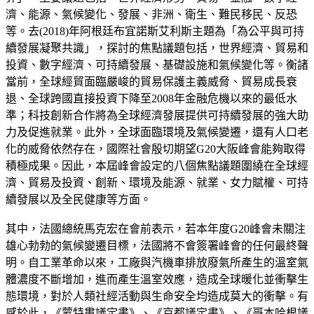
濟、能源、氣候變化、發展、非洲、衛生、難民移民、反恐
等。去(2018)年阿根廷布宜諾斯艾利斯主題為「為公平與可持
續發展凝聚共識」，探討的焦點議題包括，世界經濟、貿易和
投資、數字經濟、可持續發展、基礎設施和氣候變化等。衡諸
當前，全球經貿面臨嚴峻的貿易保護主義威脅、貿易成長衰
退、全球跨國直接投資下降至2008年金融危機以來的最低水
準；科技創新合作將為全球經濟發展提供可持續發展的強大助
力及促進就業。此外，全球面臨環境及氣候變遷，還有人口老
化的威脅依然存在，國際社會殷切期望G20大阪峰會能夠取得
積極成果。因此，本屆峰會設定的八個焦點議題圍繞在全球經
濟、貿易及投資、創新、環境及能源、就業、女力賦權、可持
續發展以及全民健康等方面。
其中，法國總統馬克宏在會前表示，若本年度G20峰會未關注
雄心勃勃的氣候變遷目標，法國將不會簽署峰會的任何最終聲
明。自工業革命以來，工廠與汽機車排放廢氣所產生的溫室氣
體濃度不斷增加，進而產生溫室效應，造成全球暖化並衝擊生
態環境，對於人類社經活動與生命安全均造成莫大的衝擊。有
感於此，《蒙特婁議定書》、《京都議定書》、《哥本哈根議