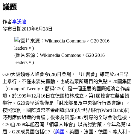
議題
作者
李沃牆
發布日期
2019年6月28日
(圖片來源：Wikimedia Commons，G20 2016
leaders。)
G20大阪領導人峰會今(28)日登場，「川習會」確定於29日早
上舉行，不僅未演先轟動，也成為眾所矚目的焦點。20國集團
（Group of Twenty，簡稱G20）是一個重要的國際經濟合作論
壇，於1999年12月16日在德國柏林成立，第1屆峰會在華盛頓
舉行。G20最早活動僅是「財政部長及中央銀行行長會議」，
按照慣例，國際貨幣基金組織(IMF)與世界銀行(Word Bank)同
時列席該組織的會議；後來為因應2007引爆的全球金融危機，
G20自2008年起召開「領導人峰會」以商討對策，今年為第14
屆。G20成員國包括G7（
美國
、英國、法國、德國、義大利、