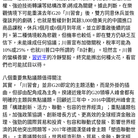
權、強迫技術轉讓等結構改革)將成為關鍵。據此判斷，在樂
觀情境下可能重演去年G20「川習會」後，雙方同意休兵並恢
復談判的劇碼；也就是暫緩針對其餘3,000億美元的中國進口
商品課稅，休兵3個月或6個月到年底，並立即重啟後續的談
判。第二種情境較為悲觀，但機率也較低。即在雙方仍缺乏互
信下，未能達成任何協議；川普宣布加徵關稅，稅率可能為
10%或25%，也就川普口中所謂的「B計劃」。坦然言，川普
的蠻橫善變，
習近平
的冷靜堅毅，終究能擦出何種火花，看官
們也可能拭目以待。
八個重要焦點議題值得關注
其實，「川習會」並非G20即定的主題活動，而是外掛的插
曲，但卻由配角成為主角。揆諸近幾年的G20領導人峰會都有
明確的主題與焦點議題。回顧近三年中，2016中國杭州峰會主
題「構建創新、活力、聯動、包容的世界經濟」；重點議題包
括，加強政策協調、創新增長方式、更高效的全球經濟金融治
理、強勁的國際貿易和投資、包容和聯動式發展、影響世界經
濟的其他突出問題等。2017年德國漢堡峰會主題「塑造聯動世
界」，主要議題包括，世界經濟形勢、貿易、金融、數字經