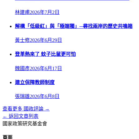
林建甫
2026年7月2日
解構「低級紅」與「極端獨」─尋找兩岸的歷史共鳴箱
黃士修
2026年6月29日
登革熱來了 蚊子比鼠更可怕
魏國彥
2026年6月17日
建立保障教師制度
張瑞雄
2026年6月8日
查看更多
國政評論
→
← 返回文章列表
國家政策研究基金會
頁面