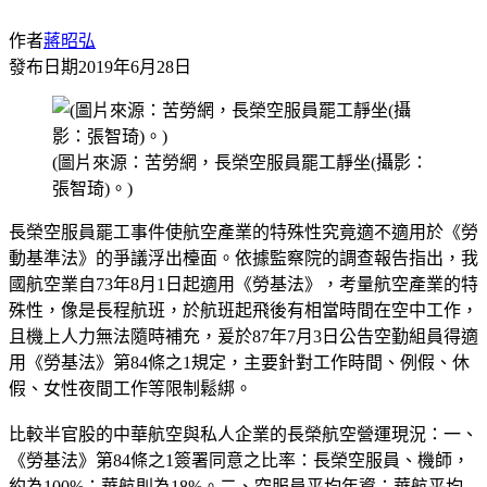
作者
蔣昭弘
發布日期
2019年6月28日
(圖片來源：苦勞網，長榮空服員罷工靜坐(攝影：
張智琦)。)
長榮空服員罷工事件使航空產業的特殊性究竟適不適用於《勞
動基準法》的爭議浮出檯面。依據監察院的調查報告指出，我
國航空業自73年8月1日起適用《勞基法》，考量航空產業的特
殊性，像是長程航班，於航班起飛後有相當時間在空中工作，
且機上人力無法隨時補充，爰於87年7月3日公告空勤組員得適
用《勞基法》第84條之1規定，主要針對工作時間、例假、休
假、女性夜間工作等限制鬆綁。
比較半官股的中華航空與私人企業的長榮航空營運現況：一、
《勞基法》第84條之1簽署同意之比率：長榮空服員、機師，
約為100%；華航則為18%。二、空服員平均年資：華航平均