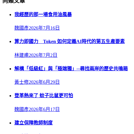
同類文章
我經歷的那一場食用油風暴
魏國彥
2026年7月16日
算力即國力 Token 如何定義AI時代的第五生產要素
林建甫
2026年7月2日
解構「低級紅」與「極端獨」─尋找兩岸的歷史共鳴箱
黃士修
2026年6月29日
登革熱來了 蚊子比鼠更可怕
魏國彥
2026年6月17日
建立保障教師制度