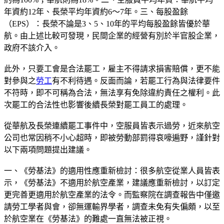
年資約12年、長榮平均年資約6～7年。三、每股盈餘
（EPS）：長榮不論是3、5、10年的平均每股盈餘皆優於華
航。由上述比較可發現，民間企業的經營有別於半官股企業，
政府不該介入。
此外，只要工會是合法罷工，雇主不得請求損害賠償，更不能
對參與之
勞工
有不利待遇。反面而論，若罷工行為與法律要件
不符時，即不可稱為合法，無法享有免除違約責任之權利。此
次罷工的合法性也影響後續長榮對罷工員工的處理。
從華航及長榮連續罷工事件中，空服員皆表示過勞，近來航空
公司也常因稍不小心超時，即被勞動部罰得哀嚎遍野，謹針對
以下兩項問題提出建議。
一、《勞基法》的適用性應重新檢討：很多航空從業人員皆表
示，《勞基法》不適用於航空產業，建議應重新檢討，以訂定
更完善更適用於航空產業的法令。而監察院在調查報告中僅邀
請勞工學者與會，卻無運輸界學者，調查未免有失偏頗，以至
於航空業在《勞基法》的難處一直無法被正視。