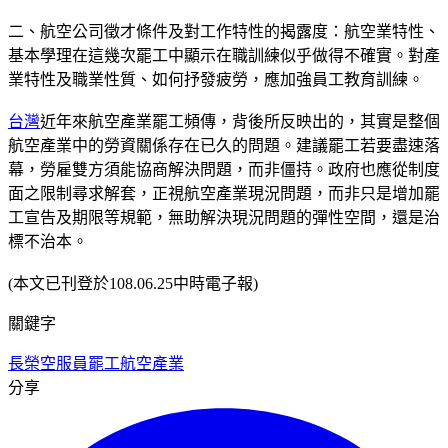
二、航空公司徵才條件及對工作特性的揭露度：航空業特性、
基本學理在這幾次罷工中顯示在職訓練似乎做得不確實。對產
業特性及職業性質、如何抒發疲勞，應加強員工教育訓練。
台灣
近年來航空產業罷工頻傳，背後所反映出的，其實是整個
航空產業中的勞資關係存在已久的問題。建議罷工若要盡速落
幕，勞雇雙方須能協商解決問題，而非僵持。政府也應從制度
面之限制尋求解套，正視航空產業現況問題，而非只是增加罷
工宣告及期限等規範，無助解決現況問題的彈性空間，還是治
標不治本。
(本文已刊登於108.06.25中時電子報)
關鍵字
長榮空服員罷工
航空產業
分享