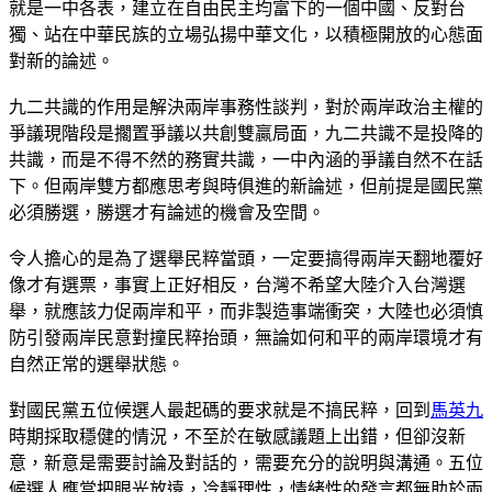
就是一中各表，建立在自由民主均富下的一個中國、反對台
獨、站在中華民族的立場弘揚中華文化，以積極開放的心態面
對新的論述。
九二共識的作用是解決兩岸事務性談判，對於兩岸政治主權的
爭議現階段是擱置爭議以共創雙贏局面，九二共識不是投降的
共識，而是不得不然的務實共識，一中內涵的爭議自然不在話
下。但兩岸雙方都應思考與時俱進的新論述，但前提是國民黨
必須勝選，勝選才有論述的機會及空間。
令人擔心的是為了選舉民粹當頭，一定要搞得兩岸天翻地覆好
像才有選票，事實上正好相反，台灣不希望大陸介入台灣選
舉，就應該力促兩岸和平，而非製造事端衝突，大陸也必須慎
防引發兩岸民意對撞民粹抬頭，無論如何和平的兩岸環境才有
自然正常的選舉狀態。
對國民黨五位候選人最起碼的要求就是不搞民粹，回到
馬英九
時期採取穩健的情況，不至於在敏感議題上出錯，但卻沒新
意，新意是需要討論及對話的，需要充分的說明與溝通。五位
候選人應當把眼光放遠，冷靜理性，情緒性的發言都無助於兩