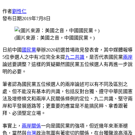
作者
劉性仁
發布日期
2019年7月8日
(圖片來源：美國之音，中國國民黨。)
日前中國
國民黨
舉辦2020初選首場政見發表會，其中媒體報導
5位參選人之中有3位完全未提
九二共識
，是否代表國民黨
兩岸
論述要調整？這樣的質疑顯然國民黨五位候選人有再進一步說
明的必要。
筆者認為國民黨五位候選人的兩岸論述可以有不同及區別之
處、但不能沒有基本的共識，包括反對台獨、遵守中華民國憲
法及增修條文和兩岸人民關係條例的定位、九二共識、堅守兩
岸和平發展道路等；更重要的應當是不能搞民粹、拿香跟著
拜、必須堅定立場。
事實上，
兩岸關係
一向是國民黨的強項，但近幾年來漸漸褪
色，當然與
台灣
政治氛圍有著密切的關係，在台獨聲浪高漲及