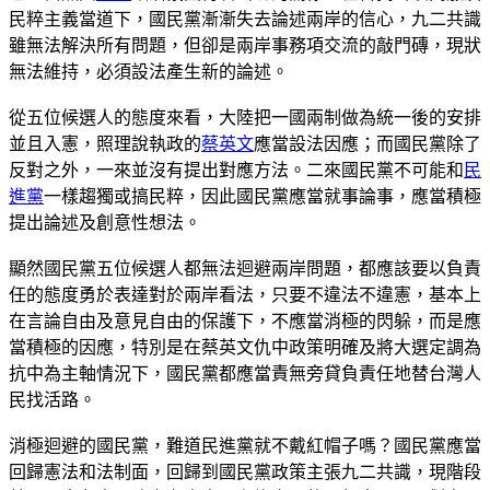
民粹主義當道下，國民黨漸漸失去論述兩岸的信心，九二共識
雖無法解決所有問題，但卻是兩岸事務項交流的敲門磚，現狀
無法維持，必須設法產生新的論述。
從五位候選人的態度來看，大陸把一國兩制做為統一後的安排
並且入憲，照理說執政的
蔡英文
應當設法因應；而國民黨除了
反對之外，一來並沒有提出對應方法。二來國民黨不可能和
民
進黨
一樣趨獨或搞民粹，因此國民黨應當就事論事，應當積極
提出論述及創意性想法。
顯然國民黨五位候選人都無法迴避兩岸問題，都應該要以負責
任的態度勇於表達對於兩岸看法，只要不違法不違憲，基本上
在言論自由及意見自由的保護下，不應當消極的閃躲，而是應
當積極的因應，特別是在蔡英文仇中政策明確及將大選定調為
抗中為主軸情況下，國民黨都應當責無旁貸負責任地替台灣人
民找活路。
消極迴避的國民黨，難道民進黨就不戴紅帽子嗎？國民黨應當
回歸憲法和法制面，回歸到國民黨政策主張九二共識，現階段