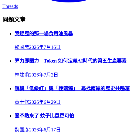
Threads
同類文章
我經歷的那一場食用油風暴
魏國彥
2026年7月16日
算力即國力 Token 如何定義AI時代的第五生產要素
林建甫
2026年7月2日
解構「低級紅」與「極端獨」─尋找兩岸的歷史共鳴箱
黃士修
2026年6月29日
登革熱來了 蚊子比鼠更可怕
魏國彥
2026年6月17日