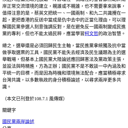
岸正常交流環境的建立，親誰或不親誰，也不需要拿來說事，
值得注意的是，蔡英文把統一、一國兩制、和九二共識攪在一
起，更把香港的反送中當成是仇中去中的正當化理由，可以理
解國民黨參選人刻意強調反對，是在避免反一國兩制變成民進
黨的專利，但也不能太過民粹，應當學習
柯文哲
的政治智慧。
總之，選舉還是必須回歸民生主軸，當民進黨拿統獨及抗中當
做爭取選票的工具，國民黨不能失去經濟及民生議題為主的選
舉戰場，但基本上國民黨大陸論述應回歸憲法及黨政策主張，
並設法與時精進，方為正辦；國民黨不是不敢談一中內涵及和
平統一的目標，而是因為時機和環境無法配合，應當積極尋求
台灣共識，以多數執政的身分積極論述，以尋求兩岸更多共
識。
（本文已刊登於108.7.1 風傳媒）
關鍵字
國民黨
兩岸論述