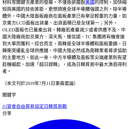
材料等關鍵次產業的發展。不僅急欲擺脫
美國
的控制，加快縮
短與美國的技術差距，更想擠進全球半導體強國之列。除半導
體外，中國大陸面板廠商在面板產業已有舉足輕重的力量，如
京東方LCD面板出貨量、出貨面積已是全球第一；另外，
OLED面板也已量產出貨。韓廠若產量減少或者供應不及，中
國大陸廠商如京東方、深天馬、維信諾、TC 集團將有機會搶
到大單而獲利。綜合而言，南韓是全球半導體和面板重鎮，日
韓衝突擾亂全球供應鏈，中國大陸必然成為南韓業者尋求協助
的主要地方。如此一來，中方半導體及面板等尖端產業則有望
趁機崛起，加速「超日趕韓」，成為日韓貿易中最大漁翁得利
者。
（本文刊於2019年7月11日東森雲論）
關鍵字
川習會
自由貿易協定
日韓貿易戰
分享