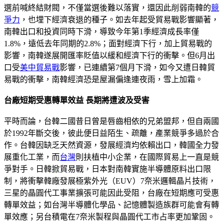
選前喊終結財閥，不僅當選後難以落實，還因此削弱南韓的
競
爭力
，也埋下經濟衰退的種子。如去年起受貿易戰影響顯著，
南韓出口和投資同時下滑，導致今年第1季經濟成長率僅
1.8%，遠低去年同期的2.8%；面對經濟下行，加上貿易戰的
影響，南韓遂展開匯率貶值以緩和經濟下行的衝擊。但6月出
口受
美中貿易戰
影響，已連續第7個月下滑，如今又遭日韓貿
易戰的衝擊，南韓經濟恐是屋漏偏逢連夜雨，雪上加霜。
台廠短期受惠轉單效益 長期將遭波及受害
平時而論，台韓二國昔日曾是唇齒相依的兄弟盟邦，但自兩國
於1992年斷交後，彼此便日益陌生、疏離，產業競爭多過於合
作。台韓因缺乏天然資源，發展經濟均依賴出口，韓國全力發
展重化工業，而
台灣
則扶植中小企業，在國際貿易上一直是競
爭對手。日韓掀貿易戰，日本對南韓實施半導體原料出口限
制，將衝擊韓廠發展極紫外光（EUV）7奈米邏輯晶片技術，
三星的晶圓代工事業擴張可能因此受阻，台廠在短期應可受惠
轉單效益；如台灣半導體化學品、記憶體製造族群可能會有轉
單效應；另台積電在7奈米製程與晶圓代工市占率更加鞏固。