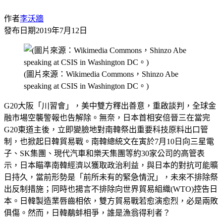
作者
李沃牆
發布日期
2019年7月12日
(圖片來源：Wikimedia Commons，Shinzo Abe
speaking at CSIS in Washington DC。)
G20大阪「川習會」，美中雙方釋出善意，重啟談判，全球金
融市場空襲警報也告解除。無奈，日本首相安倍晉三在當完
G20東道主後，立即變臉地對南韓祭出重要科技原料出口管
制，也掀起日韓貿易戰。南韓總統文在寅於7月10日向三星電
子、SK集團、現代汽車和樂天集團等約30家公司的高管表
示，日本瞄準南韓經濟以獲取政治利益，與日本的對抗可能曠
日持久，當前形勢是「前所未有的緊急情況」，未來不排除祭
出反制措施；同時也揚言不排除向世界貿易組織(WTO)控告日
本。日韓製造業唇齒相依，雙方貿易戰若愈演愈烈，必是兩敗
俱傷。然而，日韓鷸蚌相爭，誰是漁翁得利者？