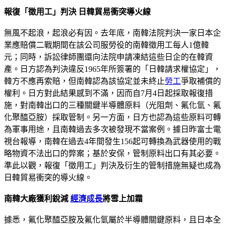
報復「徵用工」判決 日韓貿易衝突導火線
無風不起浪，起浪必有因。去年底，南韓法院判決一家日本企
業應賠償二戰期間在該公司服勞役的南韓徵用工每人1億韓
元；同時，訴訟律師團還向法院申請凍結這些日企的在韓資
產。日方認為判決違反1965年所簽署的「日韓請求權協定」，
韓方不應再索賠，但南韓認為該協定並未終止
勞工
爭取補償的
權利。日方對此結果感到不滿，因而自7月4日起採取報復措
施，對南韓出口的三種關鍵半導體原料（光阻劑、氟化氫、氟
化聚醯亞胺）採取管制。另一方面，日方也認為這些原料可轉
為軍事用途，且南韓過去多次被發現不當案例。據日昨富士電
視台報導，南韓在過去4年間發生156起可轉換為武器使用的戰
略物資不法出口的弊案；基於安保，管制原料出口有其必要。
準此以觀，報復「徵用工」判決及衍生的管制措施無疑也成為
日韓貿易衝突的導火線。
南韓大廠獲利銳減
經濟成長
將雪上加霜
據悉，氟化聚醯亞胺及氟化氫屬於半導體關鍵原料，且日本全