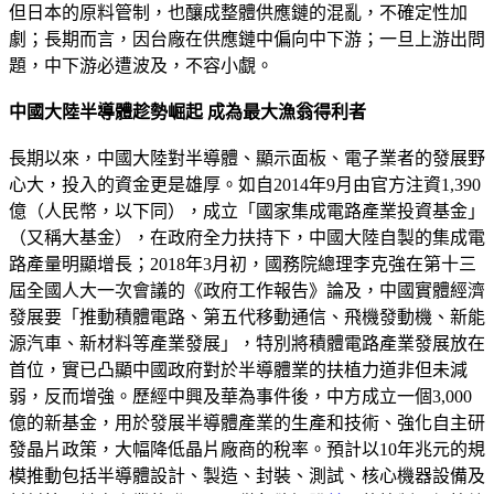
但日本的原料管制，也釀成整體供應鏈的混亂，不確定性加
劇；長期而言，因台廠在供應鏈中偏向中下游；一旦上游出問
題，中下游必遭波及，不容小覷。
中國大陸半導體趁勢崛起 成為最大漁翁得利者
長期以來，中國大陸對半導體、顯示面板、電子業者的發展野
心大，投入的資金更是雄厚。如自2014年9月由官方注資1,390
億（人民幣，以下同），成立「國家集成電路產業投資基金」
（又稱大基金），在政府全力扶持下，中國大陸自製的集成電
路產量明顯增長；2018年3月初，國務院總理李克強在第十三
屆全國人大一次會議的《政府工作報告》論及，中國實體經濟
發展要「推動積體電路、第五代移動通信、飛機發動機、新能
源汽車、新材料等產業發展」，特別將積體電路產業發展放在
首位，實已凸顯中國政府對於半導體業的扶植力道非但未減
弱，反而增強。歷經中興及華為事件後，中方成立一個3,000
億的新基金，用於發展半導體產業的生產和技術、強化自主研
發晶片政策，大幅降低晶片廠商的稅率。預計以10年兆元的規
模推動包括半導體設計、製造、封裝、測試、核心機器設備及