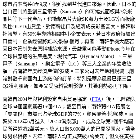
球市占率高達8至9成，很難找到替代進口來源。因此，日本的
出口管制將重創三星電子（Samsung）的可撓式面板與7奈米
晶片等下一代產品，也衝擊晶片大廠SK海力士及LG等面板廠
軟性OLED出貨量，對南韓出口及經濟成長影響甚大。據韓聯
社報導，有59%半導體相關中小企業表示，若日本政府持續出
口管制，企業經營將難以撐過6個月；再者，南韓手機大廠若
因日本管制失去原料補給來源，最嚴重可能牽動iPhone今年在
全球供應鏈的生產進度。現代汽車（Hyundai Motor）、三星
電子（Samsung）、樂金電子（LG）等三大企業的年營收總
額，占南韓年度經濟產值的2成。三家公司去年獲利銳減已削
減對數千家國內上游廠商的訂單。特別是華為風暴已讓三星
Q2獲利腰斬，如今又受原料管制影響，其獲利勢必再下降。
南韓自2004年與智利簽定自由貿易協定（
FTA
）後，已陸續與
全球54個國家簽署15個FTA；截至目前，南韓藉FTA拓展之
「零關稅」市場已占全球GDP的77%，貿易覆蓋率逾8成。南
韓於2012年6月進入「20-50俱樂部」，成為全球第7個平均國
民所得超過2萬美元、總人口數5,000萬人的已開發國家，讓全
球另眼相待。去年，南韓人均正式突破3萬美元；但文在寅在