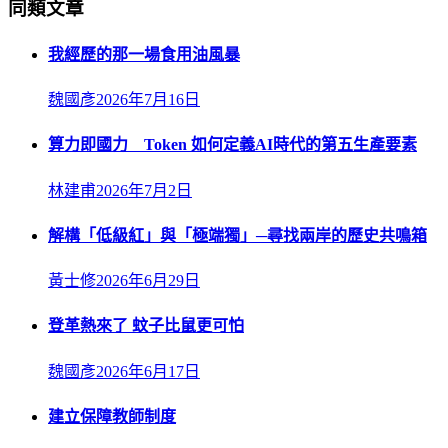
同類文章
我經歷的那一場食用油風暴
魏國彥
2026年7月16日
算力即國力 Token 如何定義AI時代的第五生產要素
林建甫
2026年7月2日
解構「低級紅」與「極端獨」─尋找兩岸的歷史共鳴箱
黃士修
2026年6月29日
登革熱來了 蚊子比鼠更可怕
魏國彥
2026年6月17日
建立保障教師制度